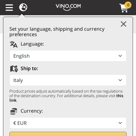
0
Set your language, shipping and currency
preferences
Alta Langa DOCG Brut
Language:
Rosé Metodo Classico
Duchessa Lia
Ship to:
DUCHESSA LIA
0,75 ℓ
Product prices adjust automatically based on the tax regulations
of the destination country. For additional details, please visit
this
link
.
Currency: