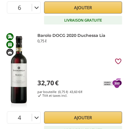
AJOUTER
LIVRAISON GRATUITE
Barolo DOCG 2020 Duchessa Lia
0,75 ℓ
32,70
€
par bouteille (0,75 ℓ)
43,60
€/ℓ
TVA et taxes incl.
AJOUTER