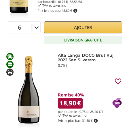
par bouteille (0,75 ℓ)
58,53
€/ℓ
TVA et taxes incl.
Prix le plus bas:
48,80 €
AJOUTER
LIVRAISON GRATUITE
Alta Langa DOCG Brut Ruj
2022 San Silvestro
0,75 ℓ
Remise 40%
18,90
€
par bouteille (0,75 ℓ)
25,20
€/ℓ
TVA et taxes incl.
Prix le plus bas:
31,50 €