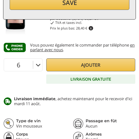
Remise 20%
SAVE
22,70
€
par bouteille (0,75 ℓ)
30,27
€/ℓ
TVA et taxes incl.
Prix le plus bas:
28,40 €
Vous pouvez également le commander par téléphone
en
parlant avec nous
.
AJOUTER
LIVRAISON GRATUITE
Livraison immédiate
, achetez maintenant pour le recevoir d'ici
mardi 11 août.
Type de vin
Passage en fût
Vin mousseux
Aucun
Corps
Arômes