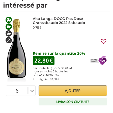
intéressé par
Alta Langa DOCG Pas Dosé
Gransabaudo 2022 Sabaudo
0,75 ℓ
Remise sur la quantité
30
%
22,80
€
par bouteille (0,75 ℓ)
30,40
€/ℓ
pour au moins
6
bouteilles
TVA et taxes incl.
Prix régulier:
32,50 €
AJOUTER
LIVRAISON GRATUITE