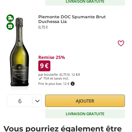
LIVRAISON GRATUITE
Piemonte DOC Spumante Brut
Duchessa Lia
0,75 ℓ
Remise 25%
9
€
par bouteille (0,75 ℓ)
12
€/ℓ
TVA et taxes incl.
Prix le plus bas:
12 €
AJOUTER
LIVRAISON GRATUITE
Vous pourriez également être