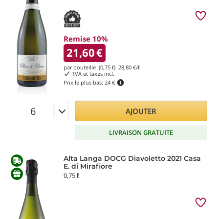
Remise 10%
21,60
€
par bouteille (0,75 ℓ)
28,80
€/ℓ
TVA et taxes incl.
Prix le plus bas:
24 €
AJOUTER
LIVRAISON GRATUITE
Alta Langa DOCG Diavoletto 2021 Casa
E. di Mirafiore
0,75 ℓ