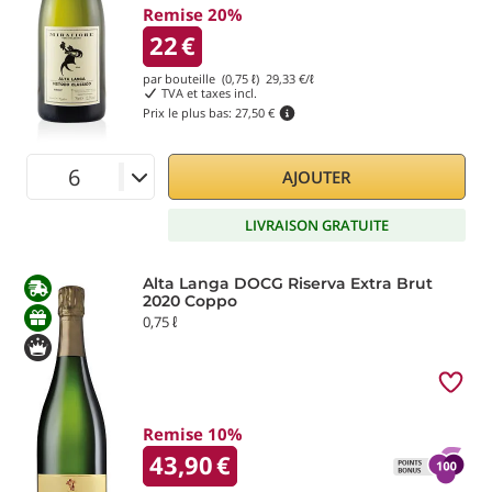
Remise 20%
22
€
par bouteille (0,75 ℓ)
29,33
€/ℓ
TVA et taxes incl.
Prix le plus bas:
27,50 €
AJOUTER
LIVRAISON GRATUITE
Alta Langa DOCG Riserva Extra Brut
2020 Coppo
0,75 ℓ
Remise 10%
43,90
€