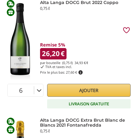
Alta Langa DOCG Brut 2022 Coppo
0,75 ℓ
Remise 5%
26,20
€
par bouteille (0,75 ℓ)
34,93
€/ℓ
TVA et taxes incl.
Prix le plus bas:
27,60 €
AJOUTER
LIVRAISON GRATUITE
Alta Langa DOCG Extra Brut Blanc de
Blancs 2021 Fontanafredda
0,75 ℓ