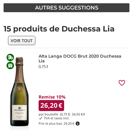
AUTRES SUGGESTIONS
15 produits de Duchessa Lia
VOIR TOUT
Alta Langa DOCG Brut 2020 Duchessa
Lia
0,75 ℓ
Remise 10%
26,20
€
par bouteille (0,75 ℓ)
34,93
€/ℓ
TVA et taxes incl.
Prix le plus bas:
29,20 €