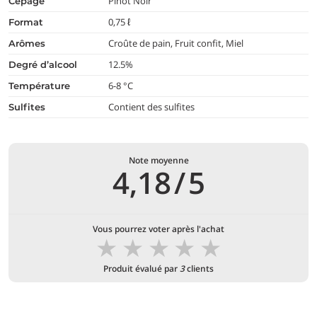
Pinot Noir
cépage
0,75 ℓ
format
Croûte de pain, Fruit confit, Miel
arômes
12.5%
degré d’alcool
6-8 °C
température
Contient des sulfites
Sulfites
Note moyenne
4,18
/
5
Vous pourrez voter après l'achat
★
★
★
★
★
Produit évalué par
3
clients