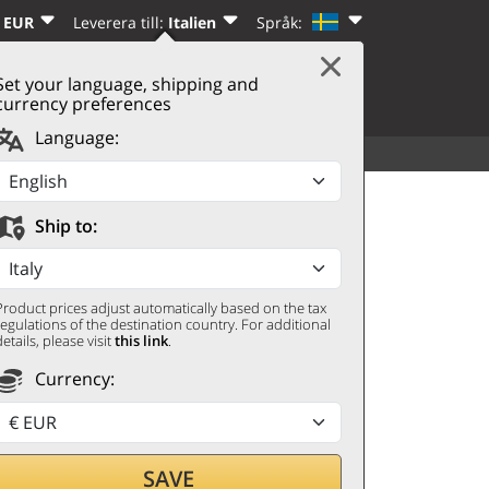
 EUR
Leverera till:
Italien
Språk:
Set your language, shipping and
|
VARUKORG
(0)
REGISTRERA DIG
currency preferences
Language:
ALLA DRYCKER
UPPTÄCK
todo Classico Duchessa
Ship to:
Product prices adjust automatically based on the tax
regulations of the destination country. For additional
details, please visit
this link
.
Currency:
SAVE