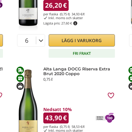
26,20
€
per flaska (0,75 ℓ)
34,93
€/ℓ
Inkl. moms och skatter
Lägsta pris:
27,60 €
LÄGG I VARUKORG
FRI FRAKT
21
Alta Langa DOCG Riserva Extra
Brut 2020 Coppo
0,75 ℓ
Nedsatt 10%
43,90
€
per flaska (0,75 ℓ)
58,53
€/ℓ
Inkl. moms och skatter