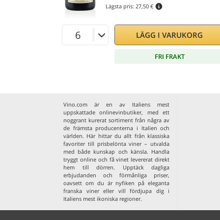
Lägsta pris:
27,50 €
LÄGG I VARUKORG
FRI FRAKT
Vino.com är en av Italiens mest
uppskattade onlinevinbutiker, med ett
noggrant kurerat sortiment från några av
de främsta producenterna i Italien och
världen. Här hittar du allt från klassiska
favoriter till prisbelönta viner – utvalda
med både kunskap och känsla. Handla
tryggt online och få vinet levererat direkt
hem till dörren. Upptäck dagliga
erbjudanden och förmånliga priser,
oavsett om du är nyfiken på eleganta
franska viner
eller vill fördjupa dig i
Italiens mest ikoniska regioner
.