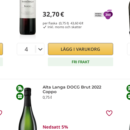
32,70
€
per flaska (0,75 ℓ)
43,60
€/ℓ
Inkl. moms och skatter
LÄGG I VARUKORG
FRI FRAKT
Alta Langa DOCG Brut 2022
Coppo
0,75 ℓ
Nedsatt 5%