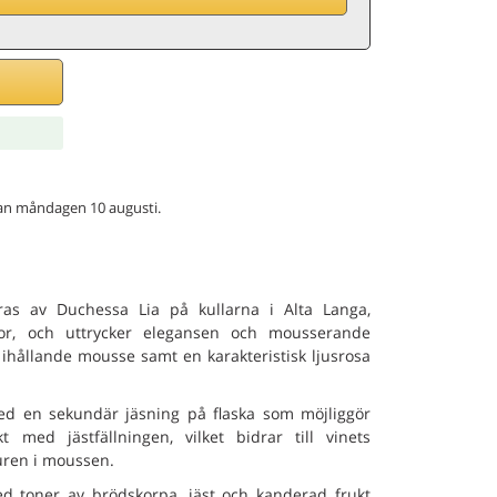
genom
innan måndagen 10 augusti.
as av Duchessa Lia på kullarna i Alta Langa,
vor, och uttrycker elegansen och mousserande
ihållande mousse samt en karakteristisk ljusrosa
med en sekundär jäsning på flaska som möjliggör
 med jästfällningen, vilket bidrar till vinets
uren i moussen.
ed toner av brödskorpa, jäst och kanderad frukt