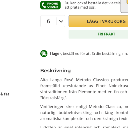
Du kan också beställa det via telefon
att prata med oss
.
LÄGG I VARUKORG
FRI FRAKT
I lager
, beställ nu för att få din beställning 
Beskrivning
Alta Langa Rosé Metodo Classico producer
framställd uteslutande av Pinot Noir-dru
vintraditionen från Piemonte med en fin och 
å fat
"lök­skalsfärg".
Vinifieringen sker enligt Metodo Classico, 
naturlig bubbelutveckling och lång kontakt
aromatiska komplexitet och den krämiga text
I doften är vinet intensivt och komplext, m