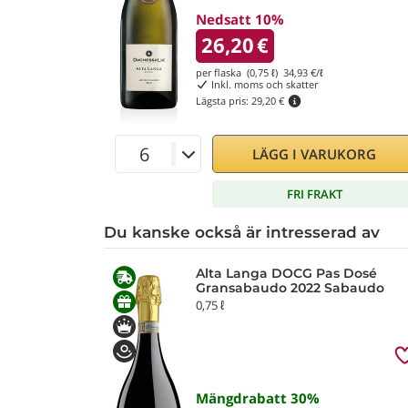
Nedsatt 10%
26,20
€
per flaska (0,75 ℓ)
34,93
€/ℓ
Inkl. moms och skatter
Lägsta pris:
29,20 €
LÄGG I VARUKORG
FRI FRAKT
Du kanske också är intresserad av
Alta Langa DOCG Pas Dosé
Gransabaudo 2022 Sabaudo
0,75 ℓ
Mängdrabatt
30
%