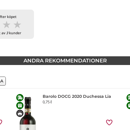
fter köpet
★
★
★
t av
3
kunder
ANDRA REKOMMENDATIONER
LA
Barolo DOCG 2020 Duchessa Lia
0,75 ℓ