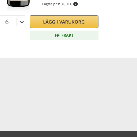
Lägsta pris:
31,50 €
LÄGG I VARUKORG
FRI FRAKT