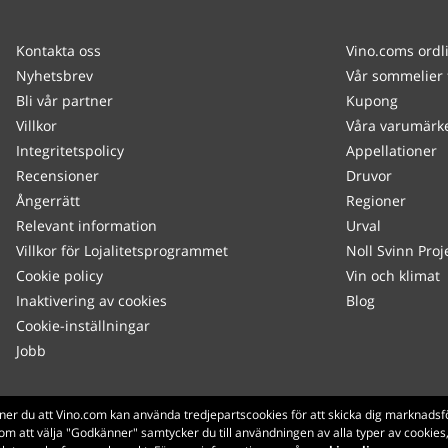
Kontakta oss
Vino.coms ordl
Nyhetsbrev
Vår sommelier 
Bli vår partner
Kupong
Villkor
Våra varumärk
Integritetspolicy
Appellationer
Recensioner
Druvor
Ångerrätt
Regioner
Relevant information
Urval
Villkor för Lojalitetsprogrammet
Noll Svinn Proj
Cookie policy
Vin och klimat
Inaktivering av cookies
Blog
Cookie-inställningar
Jobb
Made with
in Tuscany
ner du att Vino.com kan använda tredjepartscookies för att skicka dig marknadsf
om att välja "Godkänner" samtycker du till användningen av alla typer av cooki
Sidan laddades inom 319 ms