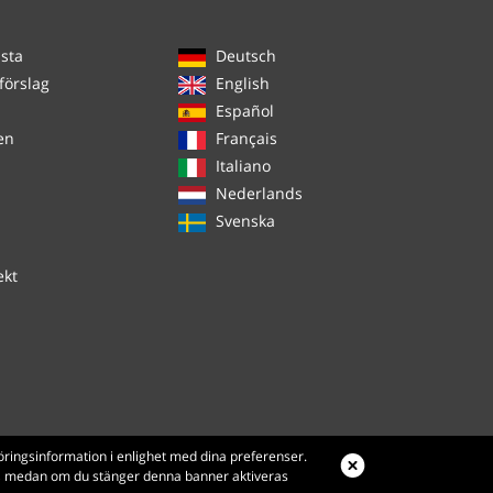
ista
Deutsch
förslag
English
Español
en
Français
Italiano
Nederlands
Svenska
ekt
öringsinformation i enlighet med dina preferenser.
es, medan om du stänger denna banner aktiveras