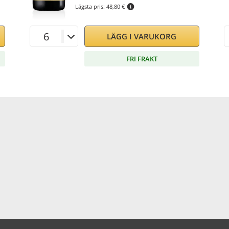
Lägsta pris:
48,80 €
LÄGG I VARUKORG
FRI FRAKT