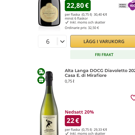
22,80
€
per flaska (0,75 ℓ)
30,40
€/ℓ
minst
6
flaskor
Inkl. moms och skatter
Ordinarie pris:
32,50 €
LÄGG I VARUKORG
FRI FRAKT
Alta Langa DOCG Diavoletto 20
Casa E. di Mirafiore
0,75 ℓ
Nedsatt 20%
22
€
per flaska (0,75 ℓ)
29,33
€/ℓ
Inkl. moms och skatter