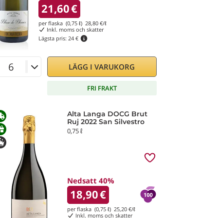
21,60
€
per flaska (0,75 ℓ)
28,80
€/ℓ
Inkl. moms och skatter
Lägsta pris:
24 €
LÄGG I VARUKORG
FRI FRAKT
Alta Langa DOCG Brut
Ruj 2022 San Silvestro
0,75 ℓ
Nedsatt 40%
18,90
€
per flaska (0,75 ℓ)
25,20
€/ℓ
Inkl. moms och skatter