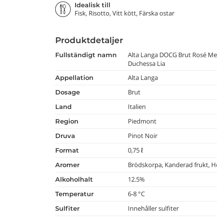
Idealisk till
Fisk, Risotto, Vitt kött, Färska ostar
Produktdetaljer
Alta Langa DOCG Brut Rosé Me
fullständigt namn
Duchessa Lia
Alta Langa
appellation
Brut
dosage
Italien
land
Piedmont
region
Pinot Noir
druva
0,75 ℓ
format
Brödskorpa, Kanderad frukt, 
aromer
12.5%
alkoholhalt
6-8 °C
temperatur
Innehåller sulfiter
Sulfiter