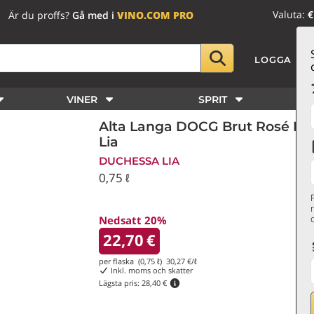
Valuta:
€
Är du proffs?
Gå med i
VINO.COM PRO
LOGGA IN
VINER
SPRIT
Alta Langa DOCG Brut Rosé Me
Lia
DUCHESSA LIA
0,75 ℓ
Nedsatt 20%
22,70
€
per flaska (0,75 ℓ)
30,27
€/ℓ
Inkl. moms och skatter
Lägsta pris:
28,40 €