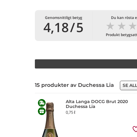
Genomsnittligt betyg
Du kan rösta e
★
★
4,18
/
5
Produkt betygsat
15 produkter av Duchessa Lia
SE AL
Alta Langa DOCG Brut 2020
Duchessa Lia
0,75 ℓ