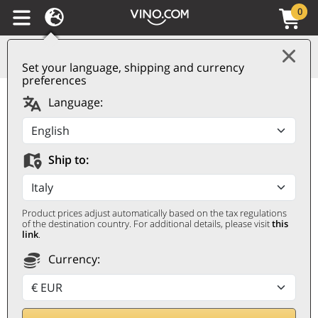
0
Set your language, shipping and currency
preferences
Chianti Rufina DOCG
Language:
Riserva Vigna
Montesodi Castello
Ship to:
Nipozzano 2022
Frescobaldi
Product prices adjust automatically based on the tax regulations
FRESCOBALDI
of the destination country. For additional details, please visit
this
link
.
0,75 ℓ
Currency: