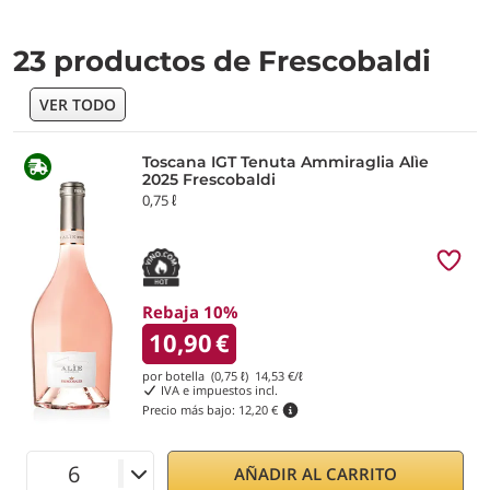
23 productos de Frescobaldi
VER TODO
Toscana IGT Tenuta Ammiraglia Alìe
2025 Frescobaldi
0,75 ℓ
Rebaja 10%
10,90
€
por botella (0,75 ℓ)
14,53
€/ℓ
IVA e impuestos incl.
Precio más bajo:
12,20 €
AÑADIR AL CARRITO