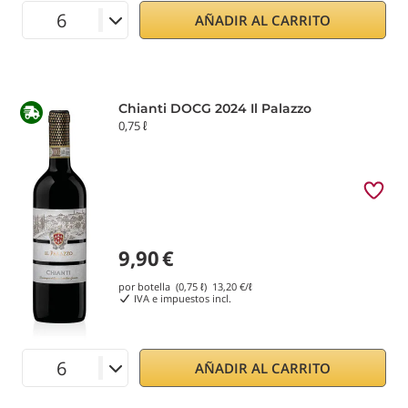
AÑADIR AL CARRITO
Chianti DOCG 2024 Il Palazzo
0,75 ℓ
9,90
€
por botella (0,75 ℓ)
13,20
€/ℓ
IVA e impuestos incl.
AÑADIR AL CARRITO