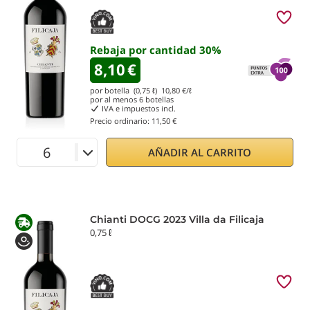
Rebaja por cantidad
30
%
8,10
€
por botella (0,75 ℓ)
10,80
€/ℓ
por al menos
6
botellas
IVA e impuestos incl.
Precio ordinario:
11,50 €
AÑADIR AL CARRITO
Chianti DOCG 2023 Villa da Filicaja
0,75 ℓ