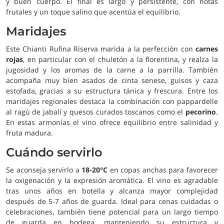
y buen cuerpo. El final es largo y persistente, con notas
frutales y un toque salino que acentúa el equilibrio.
Maridajes
Este Chianti Rufina Riserva marida a la perfección con
carnes
rojas
, en particular con el chuletón a la florentina, y realza la
jugosidad y los aromas de la carne a la parrilla. También
acompaña muy bien asados de cinta senese, guisos y caza
estofada, gracias a su estructura tánica y frescura. Entre los
maridajes regionales destaca la combinación con pappardelle
al ragù de jabalí y quesos curados toscanos como el
pecorino
.
En estas armonías el vino ofrece equilibrio entre salinidad y
fruta madura.
Cuándo servirlo
Se aconseja servirlo a
18-20°C
en copas anchas para favorecer
la oxigenación y la expresión aromática. El vino es agradable
tras unos años en botella y alcanza mayor complejidad
después de 5-7 años de guarda. Ideal para cenas cuidadas o
celebraciones, también tiene potencial para un largo tiempo
de guarda en bodega, manteniendo su estructura y