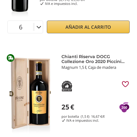
IVA e impuestos incl.
AÑADIR AL CARRITO
Chianti Riserva DOCG
Collezione Oro 2020 Piccini
1882
Magnum 1,5 ℓ, Caja de madera
25
€
por botella (1,5 ℓ)
16,67
€/ℓ
IVA e impuestos incl.