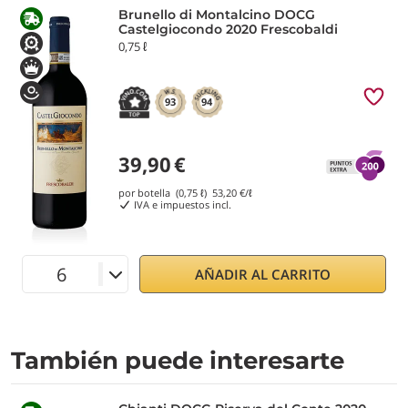
Brunello di Montalcino DOCG
Castelgiocondo 2020 Frescobaldi
0,75 ℓ
93
94
39,90
€
por botella (0,75 ℓ)
53,20
€/ℓ
IVA e impuestos incl.
AÑADIR AL CARRITO
También puede interesarte