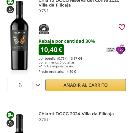
Chianti DOCG Riserva del Conte 2020
Villa da Filicaja
0,75 ℓ
Rebaja por cantidad
30
%
10,40
€
por botella (0,75 ℓ)
13,87
€/ℓ
por al menos
6
botellas
IVA e impuestos incl.
Precio ordinario:
14,80 €
AÑADIR AL CARRITO
Chianti DOCG 2024 Villa da Filicaja
0,75 ℓ