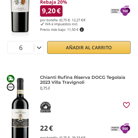
Rebaja 20%
9,20
€
por botella (0,75 ℓ)
12,27
€/ℓ
IVA e impuestos incl.
Precio más bajo:
11,50 €
AÑADIR AL CARRITO
Chianti Rufina Riserva DOCG Tegolaia
2023 Villa Travignoli
0,75 ℓ
22
€
por botella (0,75 ℓ)
29,33
€/ℓ