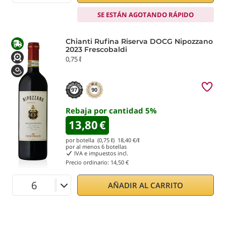
SE ESTÁN AGOTANDO RÁPIDO
Chianti Rufina Riserva DOCG Nipozzano
2023 Frescobaldi
0,75 ℓ
97
90
Rebaja por cantidad
5
%
13,80
€
por botella (0,75 ℓ)
18,40
€/ℓ
por al menos
6
botellas
IVA e impuestos incl.
Precio ordinario:
14,50 €
AÑADIR AL CARRITO