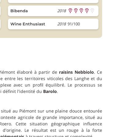
2018
Bibenda
2018
91/100
Wine Enthusiast
Piémont élaboré à partir de
raisins Nebbiolo
. Ce
 entre les territoires viticoles des Langhe et du
plexe avec un profil équilibré. Le processus se
 définit l'identité du
Barolo
.
 situé au Piémont sur une plaine douce entourée
 contexte agricole de grande importance, situé au
ero. Cette situation géographique influence
 d'origine. Le résultat est un rouge à la forte
r piémontais
à travers structure et complexité.