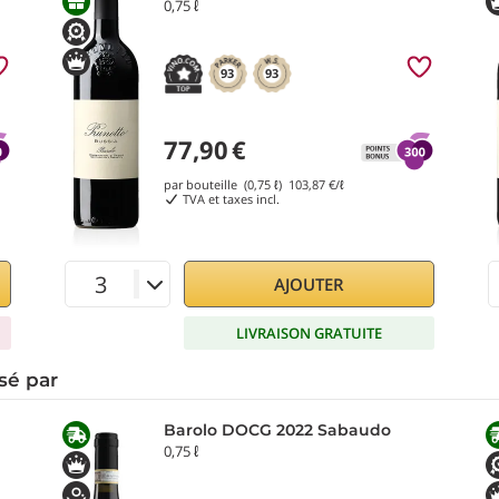
0,75 ℓ
93
93
77,90
€
par bouteille (0,75 ℓ)
103,87
€/ℓ
TVA et taxes incl.
AJOUTER
LIVRAISON GRATUITE
sé par
Barolo DOCG 2022 Sabaudo
0,75 ℓ