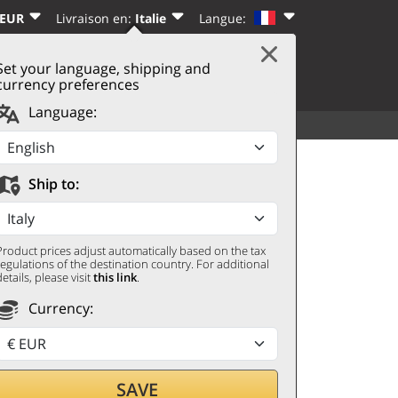
 EUR
Livraison en:
Italie
Langue:
Set your language, shipping and
|
PANIER
(0)
CTER
S’INSCRIRE
currency preferences
Language:
VOIR TOUT
AUTRES
Ship to:
Product prices adjust automatically based on the tax
regulations of the destination country. For additional
details, please visit
this link
.
Currency:
r par
SAVE