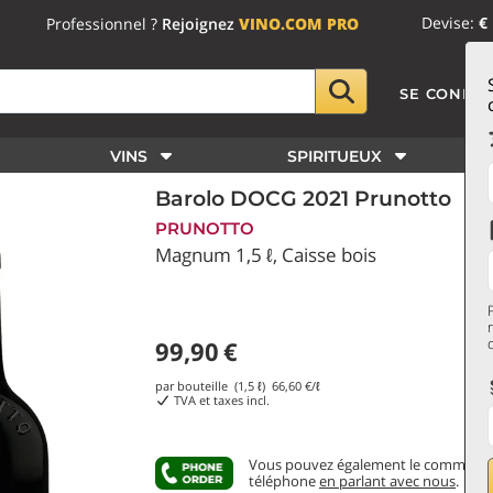
Devise:
€
Professionnel ?
Rejoignez
VINO.COM PRO
SE CONNE
VINS
SPIRITUEUX
Barolo DOCG 2021 Prunotto
PRUNOTTO
Magnum 1,5 ℓ, Caisse bois
99,90
€
par bouteille (1,5 ℓ)
66,60
€/ℓ
TVA et taxes incl.
Vous pouvez également le commande
téléphone
en parlant avec nous
.