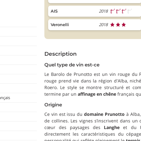
2018
AIS
2018
Veronelli
Description
Quel type de vin est-ce
Le Barolo de Prunotto est un vin rouge du 
rouge prend vie dans la région d'Alba, nichée
Roero. Le style se montre structuré et com
termine par un
affinage en chêne
français qui
ançais
Origine
Ce vin est issu du
domaine Prunotto
à Alba,
de collines. Les vignes s’inscrivent dans un
cœur des paysages des
Langhe
et du Ro
directement les caractéristiques du cépage
personnalité qui reflète pleinement le
terroi