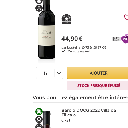
44,90
€
par bouteille (0,75 ℓ)
59,87
€/ℓ
TVA et taxes incl.
AJOUTER
STOCK PRESQUE ÉPUISÉ
Vous pourriez également être intéres
Barolo DOCG 2022 Villa da
Filicaja
0,75 ℓ