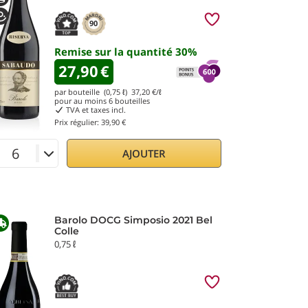
90
Remise sur la quantité
30
%
27,90
€
par bouteille (0,75 ℓ)
37,20
€/ℓ
pour au moins
6
bouteilles
TVA et taxes incl.
Prix régulier:
39,90 €
AJOUTER
Barolo DOCG Simposio 2021 Bel
Colle
0,75 ℓ