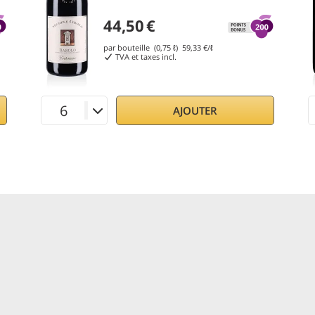
44,50
€
par bouteille (0,75 ℓ)
59,33
€/ℓ
TVA et taxes incl.
AJOUTER