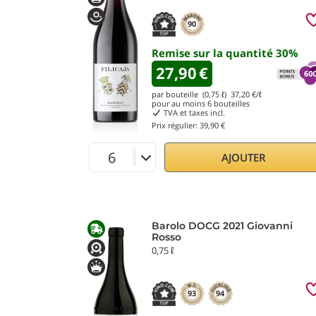
90
Remise sur la quantité
30
%
27,90
€
par bouteille (0,75 ℓ)
37,20
€/ℓ
pour au moins
6
bouteilles
TVA et taxes incl.
Prix régulier:
39,90 €
AJOUTER
Barolo DOCG 2021 Giovanni
Rosso
0,75 ℓ
93
94