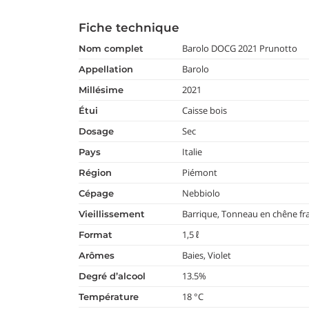
Fiche technique
Barolo DOCG 2021 Prunotto
nom complet
Barolo
appellation
2021
millésime
Caisse bois
étui
Sec
dosage
Italie
pays
Piémont
région
Nebbiolo
cépage
Barrique, Tonneau en chêne fr
vieillissement
1,5 ℓ
format
Baies, Violet
arômes
13.5%
degré d’alcool
18 °C
température