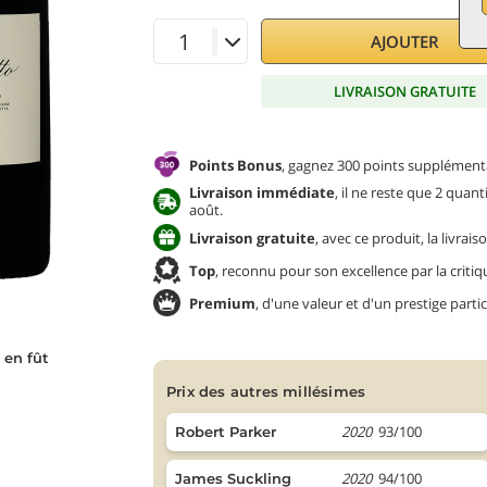
AJOUTER
LIVRAISON GRATUITE
Points Bonus
, gagnez 300 points supplémenta
Livraison immédiate
, il ne reste que 2 quan
août.
Livraison gratuite
, avec ce produit, la livra
Top
, reconnu pour son excellence par la critiq
Premium
, d'une valeur et d'un prestige partic
 en fût
prix des autres millésimes
2020
93/100
Robert Parker
2020
94/100
James Suckling