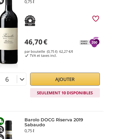
0,75 ℓ
46,70
€
par bouteille (0,75 ℓ)
62,27
€/ℓ
TVA et taxes incl.
AJOUTER
SEULEMENT 10 DISPONIBLES
Barolo DOCG Riserva 2019
Sabaudo
0,75 ℓ