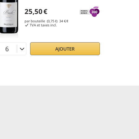
25,50
€
par bouteille (0,75 ℓ)
34
€/ℓ
TVA et taxes incl.
AJOUTER