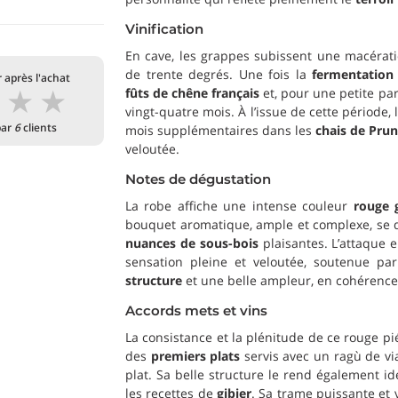
Vinification
En cave, les grappes subissent une macérat
de trente degrés. Une fois la
fermentation
 après l'achat
★
★
★
fûts de chêne français
et, pour une petite pa
vingt-quatre mois. À l’issue de cette période, 
par
6
clients
mois supplémentaires dans les
chais de Pru
veloutée.
Notes de dégustation
La robe affiche une intense couleur
rouge 
bouquet aromatique, ample et complexe, se di
nuances de sous-bois
plaisantes. L’attaque 
sensation pleine et veloutée, soutenue pa
structure
et une belle ampleur, en cohérence
Accords mets et vins
La consistance et la plénitude de ce rouge pi
des
premiers plats
servis avec un ragù de vi
plat. Sa belle structure le rend également id
les recettes de
gibier
. Sa trame puissante et 