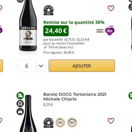
Remise sur la quantité
30
%
24,40
€
par bouteille (0,75 ℓ)
32,53
€/ℓ
pour au moins
6
bouteilles
TVA et taxes incl.
Prix régulier:
34,90 €
AJOUTER
Barolo DOCG Tortoniano 2021
Michele Chiarlo
0,75 ℓ
93
93