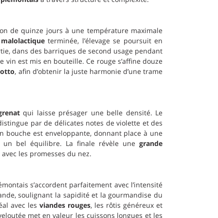
ion de quinze jours à une température maximale
 malolactique
terminée, l’élevage se poursuit en
rtie, dans des barriques de second usage pendant
le vin est mis en bouteille. Ce rouge s’affine douze
notto
, afin d’obtenir la juste harmonie d’une trame
grenat
qui laisse présager une belle densité. Le
stingue par de délicates notes de violette et des
en bouche est enveloppante, donnant place à une
r un bel équilibre. La finale révèle une
grande
 avec les promesses du nez.
émontais s’accordent parfaitement avec l’intensité
ande, soulignant la sapidité et la gourmandise du
éal avec les
viandes rouges
, les rôtis généreux et
veloutée met en valeur les cuissons longues et les