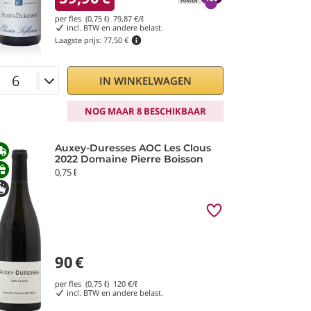
per fles (0,75 ℓ)
79,87
€/ℓ
incl. BTW en andere belast.
Laagste prijs:
77,50 €
IN WINKELWAGEN
NOG MAAR 8 BESCHIKBAAR
Auxey-Duresses AOC Les Clous
2022 Domaine Pierre Boisson
0,75 ℓ
90
€
per fles (0,75 ℓ)
120
€/ℓ
incl. BTW en andere belast.