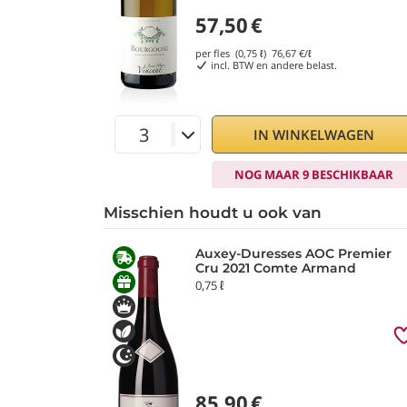
57,50
€
per fles (0,75 ℓ)
76,67
€/ℓ
incl. BTW en andere belast.
IN WINKELWAGEN
NOG MAAR 9 BESCHIKBAAR
Misschien houdt u ook van
Auxey-Duresses AOC Premier
Cru 2021 Comte Armand
0,75 ℓ
85,90
€