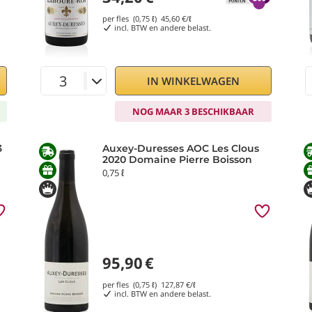
per fles (0,75 ℓ)
45,60
€/ℓ
incl. BTW en andere belast.
IN WINKELWAGEN
NOG MAAR 3 BESCHIKBAAR
3
Auxey-Duresses AOC Les Clous
2020 Domaine Pierre Boisson
0,75 ℓ
95,90
€
per fles (0,75 ℓ)
127,87
€/ℓ
incl. BTW en andere belast.