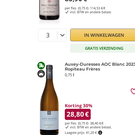
per fles (0,75 ℓ)
114,53
€/ℓ
incl. BTW en andere belast.
IN WINKELWAGEN
GRATIS VERZENDING
Auxey-Duresses AOC Blanc 202
Ropiteau Frères
0,75 ℓ
Korting 30%
28,80
€
per fles (0,75 ℓ)
38,40
€/ℓ
incl. BTW en andere belast.
Laagste prijs:
41,20 €