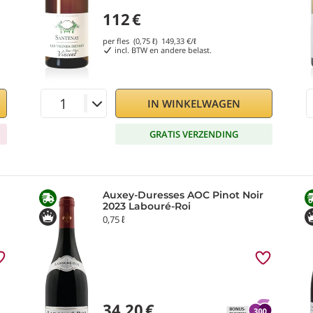
112
€
per fles (0,75 ℓ)
149,33
€/ℓ
incl. BTW en andere belast.
IN WINKELWAGEN
GRATIS VERZENDING
Auxey-Duresses AOC Pinot Noir
2023 Labouré-Roi
0,75 ℓ
34,20
€