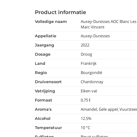
Product informatie
Auxey-Duresses AOC Blanc Les 
volledige naam
Marc Vincent
Auxey-Duresses
appellatie
2022
jaargang
Droog
dosage
Frankrijk
land
Bourgondië
regio
Chardonnay
druivensoort
Eiken vat
vatrijping
0,75 ℓ
formaat
Amandel, Gele appel, Vuurstee
aroma's
12.5%
alcohol
10 °C
temperatuur
Bevat sulfieten
Sulfieten