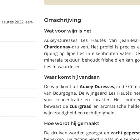
Omschrijving
Hautés 2022 Jean-
Wat voor wijn is het
Auxey-Duresses Les Hautés van Jean-Ma
Chardonnay
-druiven. Het profiel is precies 
rijping op fijne lies in eikenhouten vaten. D
minerale textuur, behoudt frisheid en kan goe
fles te waarderen.
Waar komt hij vandaan
De wijn komt uit
Auxey-Duresses
, in de Côte
van Bourgogne. De wijngaard Les Hautés he
voor concentratie en karakter. Het contine
bewaart de
zuurgraad
en aromatische helder
n
wijn zoutigheid en rechtlijnigheid.
Hoe wordt hij gemaakt
De druiven worden geoogst en
zacht gepers
beperken. De gisting vindt plaats in eikenhou