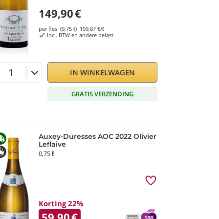
149,90
€
per fles (0,75 ℓ)
199,87
€/ℓ
incl. BTW en andere belast.
IN WINKELWAGEN
GRATIS VERZENDING
Auxey-Duresses AOC 2022 Olivier
Leflaive
0,75 ℓ
Korting 22%
59,90
€