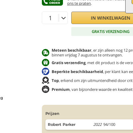
ons te praten
.
IN WINKELWAGEN
GRATIS VERZENDING
Meteen beschikbaar
, er zijn alleen nog 12
binnen vrijdag 7 augustus te ontvangen.
Gratis verzending
, met dit product is de verz
Beperkte beschikbaarheid
, per klant kan 
Top
, erkend om zijn uitmuntendheid door criti
Premium
, van bijzondere waarde en kwaliteit
ng
prijzen
2022
94/100
Robert Parker