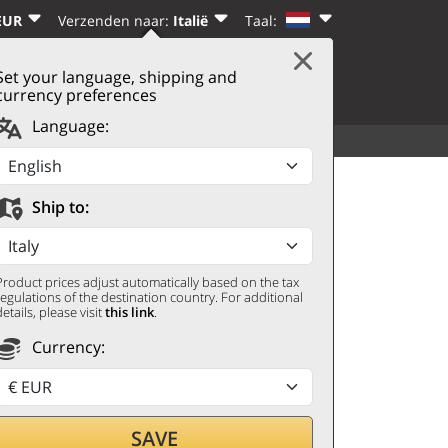
EUR
Verzenden naar:
Italië
Taal:
Set your language, shipping and
|
WINKELWAGEN
(0)
N
REGISTREREN
currency preferences
Language:
ALLE CATEGORIEËN
MEER
 Hautés 2022 Jean-Marc
Ship to:
Product prices adjust automatically based on the tax
regulations of the destination country. For additional
details, please visit
this link
.
Currency:
SAVE
door met