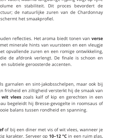
olume en stabiliteit. Dit proces bevordert de
ctuur; de natuurlijke zuren van de Chardonnay
eschermt het smaakprofiel.
den reflecties. Het aroma biedt tonen van
verse
, met minerale hints van vuursteen en een vleugje
met opvallende zuren en een romige ontwikkeling,
die de afdronk verlengt. De finale is schoon en
en subtiele geroosterde accenten.
s garnalen en sint-jakobsschelpen, maar ook bij
jn frisheid en ziltigheid versterkt hij de smaak van
j
wit vlees
zoals kalf of kip en gerechten in een
eau begeleidt hij Bresse-gevogelte in roomsaus of
ooie balans tussen rondheid en spanning.
ef
of bij een diner met vis of wit vlees, wanneer je
ig karakter. Serveer op
10–12 °C
in een ruim glas,