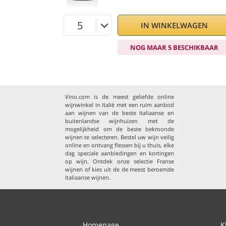
IN WINKELWAGEN
NOG MAAR 5 BESCHIKBAAR
Vino.com is de meest geliefde online
wijnwinkel in Italië met een ruim aanbod
aan wijnen van de beste Italiaanse en
buitenlandse wijnhuizen met de
mogelijkheid om de beste bekroonde
wijnen te selecteren. Bestel uw wijn veilig
online en ontvang flessen bij u thuis, elke
dag speciale aanbiedingen en kortingen
op wijn. Ontdek onze selectie
Franse
wijnen
of kies uit de
de meest beroemde
Italiaanse wijnen
.
Homepage
K