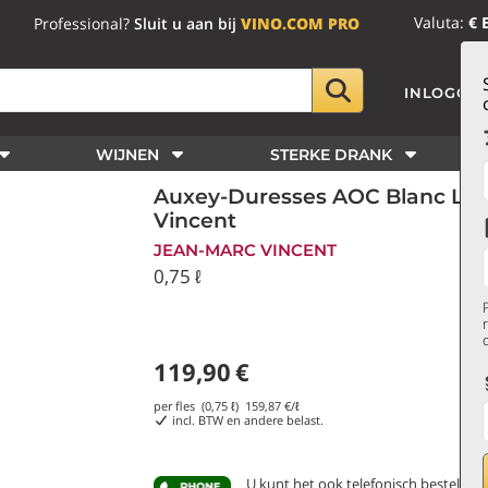
Valuta:
€ 
Professional?
Sluit u aan bij
VINO.COM PRO
INLOGGE
WIJNEN
STERKE DRANK
Auxey-Duresses AOC Blanc Les
Vincent
JEAN-MARC VINCENT
0,75 ℓ
119,90
€
per fles (0,75 ℓ)
159,87
€/ℓ
incl. BTW en andere belast.
U kunt het ook telefonisch bestellen