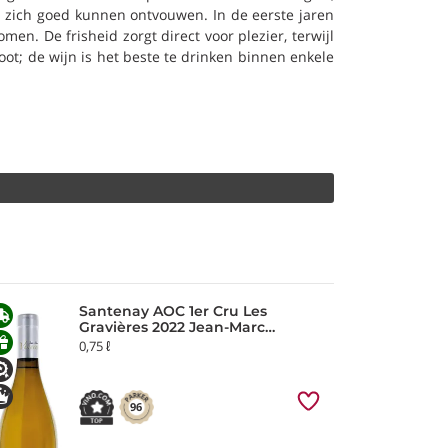
 zich goed kunnen ontvouwen. In de eerste jaren
men. De frisheid zorgt direct voor plezier, terwijl
root; de wijn is het beste te drinken binnen enkele
Santenay AOC 1er Cru Les
Gravières 2022 Jean-Marc
Vincent
0,75 ℓ
96