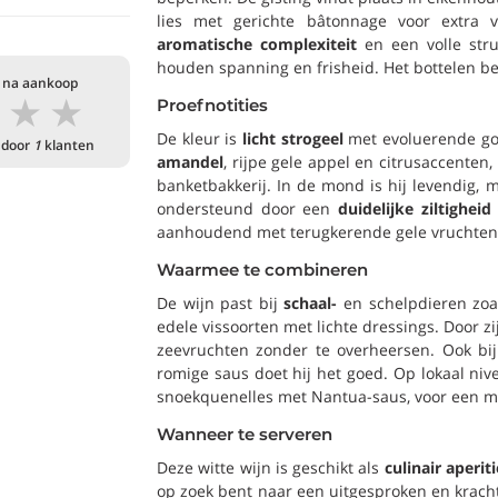
lies met gerichte bâtonnage voor extra v
aromatische complexiteit
en een volle stru
houden spanning en frisheid. Het bottelen b
 na aankoop
★
★
★
Proefnotities
De kleur is
licht strogeel
met evoluerende gou
 door
1
klanten
amandel
, rijpe gele appel en citrusaccenten
banketbakkerij. In de mond is hij levendig, 
ondersteund door een
duidelijke ziltigheid
aanhoudend met terugkerende gele vruchten 
Waarmee te combineren
De wijn past bij
schaal-
en schelpdieren zoal
edele vissoorten met lichte dressings. Door zi
zeevruchten zonder te overheersen. Ook bi
romige saus doet hij het goed. Op lokaal niv
snoekquenelles met Nantua-saus, voor een m
Wanneer te serveren
Deze witte wijn is geschikt als
culinair aperiti
op zoek bent naar een uitgesproken en kracht