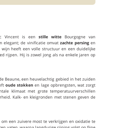
rc Vincent is een
stille witte
Bourgogne van
en elegant; de vinificatie omvat
zachte persing
en
e wijn heeft een volle structuur en een duidelijke
d rijpen. Hij is zowel jong als na enkele jaren op
 de Beaune, een heuvelachtig gebied in het zuiden
eft
oude stokken
en lage opbrengsten, wat zorgt
ntale klimaat met grote temperatuurverschillen
heid. Kalk- en kleigronden met stenen geven de
t
om een zuivere most te verkrijgen en oxidatie te
ten vaten, waarna langdurige rijping volgt op fijne