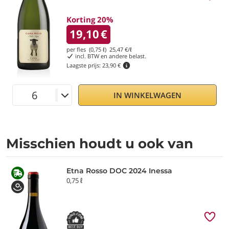
Korting 20%
19,10
€
per fles (0,75 ℓ)
25,47
€/ℓ
incl. BTW en andere belast.
Laagste prijs:
23,90 €
IN WINKELWAGEN
Misschien houdt u ook van
Etna Rosso DOC 2024 Inessa
0,75 ℓ