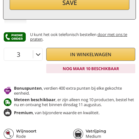
63,90
€
SAVE
per fles (0,75 ℓ)
85,20
€/ℓ
incl. BTW en andere belast.
U kunt het ook telefonisch bestellen
door met ons te
praten
.
IN WINKELWAGEN
NOG MAAR 10 BESCHIKBAAR
Bonuspunten
, verdien 400 extra punten bij elke gekochte
eenheid.
Meteen beschikbaar
, er zijn alleen nog 10 producten, bestel het
nu en ontvang het binnen dinsdag 11 augustus.
Premium
, van bijzondere waarde en kwaliteit.
Wijnsoort
Vatrijping
Rode
Medium