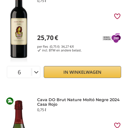
0,75 ℓ
25,70
€
per fles (0,75 ℓ)
34,27
€/ℓ
incl. BTW en andere belast.
IN WINKELWAGEN
Cava DO Brut Nature Moltó Negre 2024
Casa Rojo
0,75 ℓ