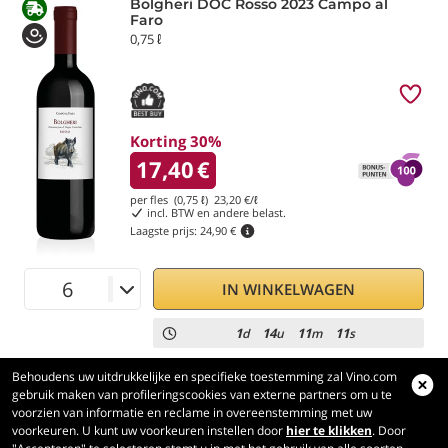
Bolgheri DOC Rosso 2023 Campo al
Faro
0,75 ℓ
Korting 30%
17,40
€
per fles (0,75 ℓ)
23,20
€/ℓ
incl. BTW en andere belast.
Laagste prijs:
24,90 €
IN WINKELWAGEN
1
14
11
10
d
u
m
s
Behoudens uw uitdrukkelijke en specifieke toestemming zal Vino.com
gebruik maken van profileringscookies van externe partners om u te
voorzien van informatie en reclame in overeenstemming met uw
voorkeuren. U kunt uw voorkeuren instellen door
hier te klikken
. Door
Vino.com