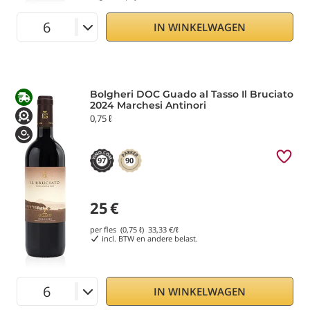
IN WINKELWAGEN
Bolgheri DOC Guado al Tasso Il Bruciato
2024 Marchesi Antinori
0,75 ℓ
97
90
25
€
per fles (0,75 ℓ)
33,33
€/ℓ
incl. BTW en andere belast.
IN WINKELWAGEN