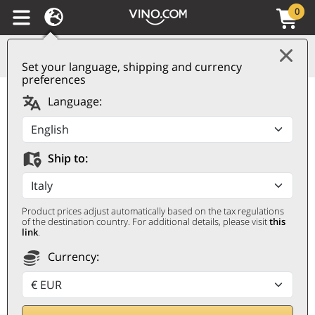
0
Set your language, shipping and currency
preferences
Tierra de Murcia IGP
Language:
Minami 2022 Casa Rojo
CASA ROJO
Ship to:
0,75 ℓ
Product prices adjust automatically based on the tax regulations
of the destination country. For additional details, please visit
this
link
.
Currency: