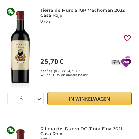
Tierra de Murcia IGP Machoman 2022
Casa Rojo
0,75 ℓ
25,70
€
per fles (0,75 ℓ)
34,27
€/ℓ
incl. BTW en andere belast.
IN WINKELWAGEN
Ribera del Duero DO Tinta Fina 2021
Casa Rojo