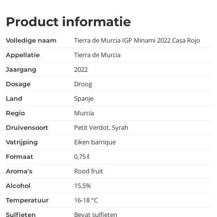
Product informatie
Tierra de Murcia IGP Minami 2022 Casa Rojo
volledige naam
Tierra de Murcia
appellatie
2022
jaargang
Droog
dosage
Spanje
land
Murcia
regio
Petit Verdot, Syrah
druivensoort
Eiken barrique
vatrijping
0,75 ℓ
formaat
Rood fruit
aroma's
15.5%
alcohol
16-18 °C
temperatuur
Bevat sulfieten
Sulfieten