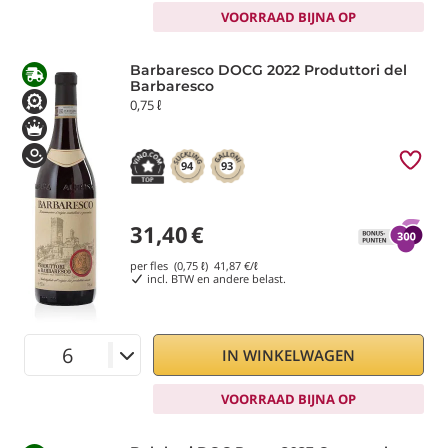
VOORRAAD BIJNA OP
Barbaresco DOCG 2022 Produttori del
Barbaresco
0,75 ℓ
94
93
31,40
€
per fles (0,75 ℓ)
41,87
€/ℓ
incl. BTW en andere belast.
IN WINKELWAGEN
VOORRAAD BIJNA OP