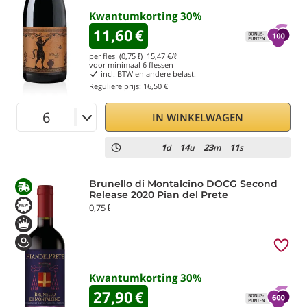
Kwantumkorting
30
%
11,60
€
per fles (0,75 ℓ)
15,47
€/ℓ
voor minimaal
6
flessen
incl. BTW en andere belast.
Reguliere prijs:
16,50 €
IN WINKELWAGEN
1
14
23
10
d
u
m
s
Brunello di Montalcino DOCG Second
Release 2020 Pian del Prete
0,75 ℓ
Kwantumkorting
30
%
27,90
€