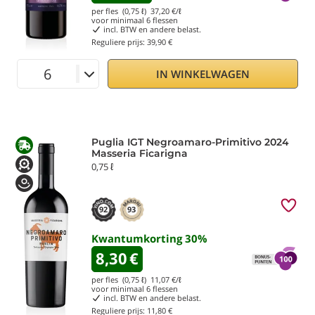
per fles (0,75 ℓ)
37,20
€/ℓ
voor minimaal
6
flessen
incl. BTW en andere belast.
Reguliere prijs:
39,90 €
IN WINKELWAGEN
Puglia IGT Negroamaro-Primitivo 2024
Masseria Ficarigna
0,75 ℓ
92
93
Kwantumkorting
30
%
8,30
€
per fles (0,75 ℓ)
11,07
€/ℓ
voor minimaal
6
flessen
incl. BTW en andere belast.
Reguliere prijs:
11,80 €