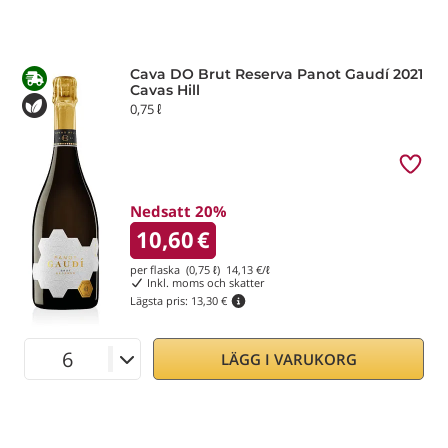
Cava DO Brut Reserva Panot Gaudí 2021
Cavas Hill
0,75 ℓ
Nedsatt 20%
10,60
€
per flaska (0,75 ℓ)
14,13
€/ℓ
Inkl. moms och skatter
Lägsta pris:
13,30 €
LÄGG I VARUKORG