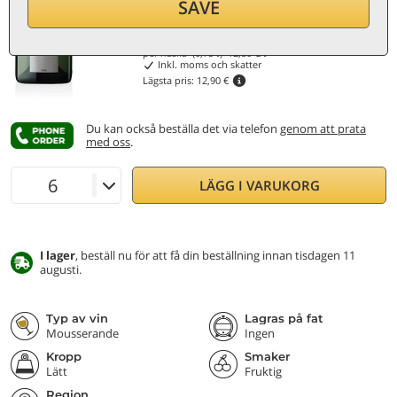
Nedsatt 25%
SAVE
9,60
€
per flaska (0,75 ℓ)
12,80
€/ℓ
Inkl. moms och skatter
Lägsta pris:
12,90 €
Du kan också beställa det via telefon
genom att prata
med oss
.
LÄGG I VARUKORG
I lager
, beställ nu för att få din beställning innan tisdagen 11
augusti.
Typ av vin
Lagras på fat
Mousserande
Ingen
Kropp
Smaker
Lätt
Fruktig
Region