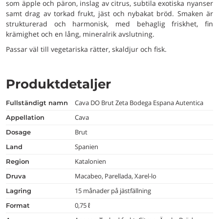
som äpple och päron, inslag av citrus, subtila exotiska nyanser
samt drag av torkad frukt, jäst och nybakat bröd. Smaken är
strukturerad och harmonisk, med behaglig friskhet, fin
krämighet och en lång, mineralrik avslutning.
Passar väl till vegetariska rätter, skaldjur och fisk.
Produktdetaljer
Cava DO Brut Zeta Bodega Espana Autentica
fullständigt namn
Cava
appellation
Brut
dosage
Spanien
land
Katalonien
region
Macabeo, Parellada, Xarel-lo
druva
15 månader på jästfällning
lagring
0,75 ℓ
format