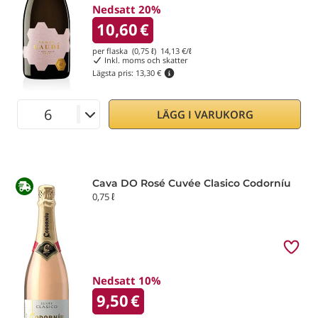
Nedsatt 20%
10,60
€
per flaska (0,75 ℓ)
14,13
€/ℓ
Inkl. moms och skatter
Lägsta pris:
13,30 €
LÄGG I VARUKORG
Cava DO Rosé Cuvée Clasico Codorníu
0,75 ℓ
Nedsatt 10%
9,50
€