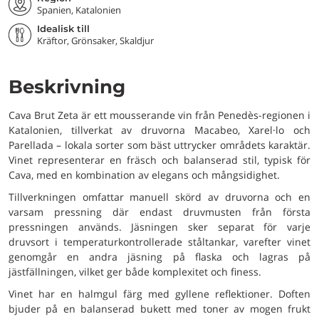
Spanien, Katalonien
Idealisk till
Kräftor, Grönsaker, Skaldjur
Beskrivning
Cava Brut Zeta är ett mousserande vin från Penedès-regionen i
Katalonien, tillverkat av druvorna Macabeo, Xarel·lo och
Parellada – lokala sorter som bäst uttrycker områdets karaktär.
Vinet representerar en fräsch och balanserad stil, typisk för
Cava, med en kombination av elegans och mångsidighet.
Tillverkningen omfattar manuell skörd av druvorna och en
varsam pressning där endast druvmusten från första
pressningen används. Jäsningen sker separat för varje
druvsort i temperaturkontrollerade ståltankar, varefter vinet
genomgår en andra jäsning på flaska och lagras på
jästfällningen, vilket ger både komplexitet och finess.
Vinet har en halmgul färg med gyllene reflektioner. Doften
bjuder på en balanserad bukett med toner av mogen frukt