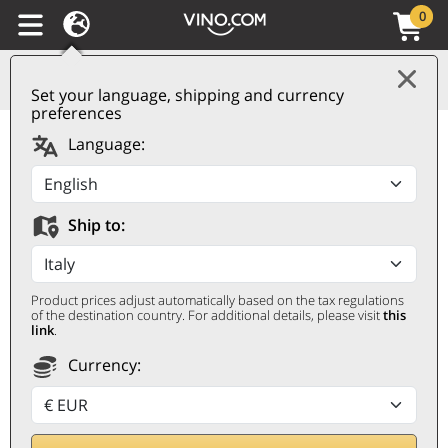
0
Set your language, shipping and currency
preferences
Cava DO Brut Zeta
Language:
Bodega Espana
Autentica
Ship to:
BODEGA ESPANA AUTENTICA
0,75 ℓ
Product prices adjust automatically based on the tax regulations
of the destination country. For additional details, please visit
this
link
.
Currency: