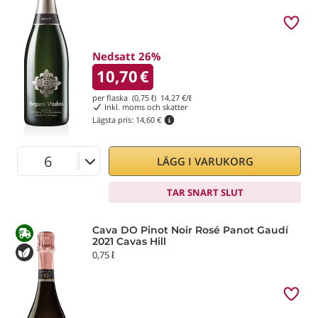
Nedsatt 26%
10,70
€
per flaska (0,75 ℓ)
14,27
€/ℓ
Inkl. moms och skatter
Lägsta pris:
14,60 €
LÄGG I VARUKORG
TAR SNART SLUT
Cava DO Pinot Noir Rosé Panot Gaudí
2021 Cavas Hill
0,75 ℓ