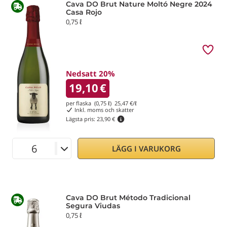
Cava DO Brut Nature Moltó Negre 2024
Casa Rojo
0,75 ℓ
Nedsatt 20%
19,10
€
per flaska (0,75 ℓ)
25,47
€/ℓ
Inkl. moms och skatter
Lägsta pris:
23,90 €
LÄGG I VARUKORG
Cava DO Brut Método Tradicional
Segura Viudas
0,75 ℓ