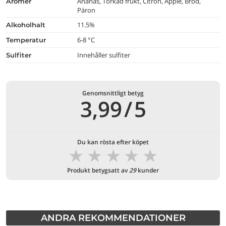
Ananas, Torkad frukt, Citron, Äpple, Bröd,
aromer
Päron
11.5%
alkoholhalt
6-8 °C
temperatur
Innehåller sulfiter
Sulfiter
Genomsnittligt betyg
3,99
/
5
Du kan rösta efter köpet
★
★
★
★
★
Produkt betygsatt av
29
kunder
ANDRA REKOMMENDATIONER