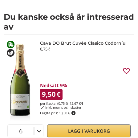
Du kanske också är intresserad
av
Cava DO Brut Cuvée Clasico Codorníu
0,75 ℓ
Nedsatt 9%
9,50
€
per flaska (0,75 ℓ)
12,67
€/ℓ
Inkl. moms och skatter
Lägsta pris:
10,50 €
LÄGG I VARUKORG