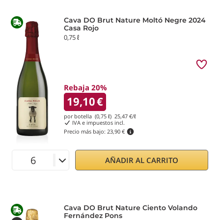
Cava DO Brut Nature Moltó Negre 2024
Casa Rojo
0,75 ℓ
Rebaja 20%
19,10
€
por botella (0,75 ℓ)
25,47
€/ℓ
IVA e impuestos incl.
Precio más bajo:
23,90 €
AÑADIR AL CARRITO
Cava DO Brut Nature Ciento Volando
Fernández Pons