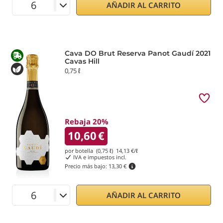
AÑADIR AL CARRITO
Cava DO Brut Reserva Panot Gaudí 2021
Cavas Hill
0,75 ℓ
Rebaja 20%
10,60
€
por botella (0,75 ℓ)
14,13
€/ℓ
IVA e impuestos incl.
Precio más bajo:
13,30 €
AÑADIR AL CARRITO