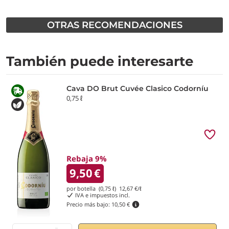
OTRAS RECOMENDACIONES
También puede interesarte
Cava DO Brut Cuvée Clasico Codorníu
0,75 ℓ
Rebaja 9%
9,50
€
por botella (0,75 ℓ)
12,67
€/ℓ
IVA e impuestos incl.
Precio más bajo:
10,50 €