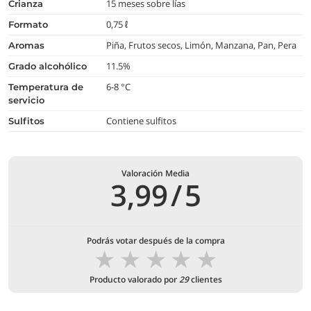
15 meses sobre lías
crianza
0,75 ℓ
formato
Piña, Frutos secos, Limón, Manzana, Pan, Pera
aromas
11.5%
grado alcohólico
6-8 °C
temperatura de
servicio
Contiene sulfitos
Sulfitos
Valoración Media
3,99
/
5
Podrás votar después de la compra
★
★
★
★
★
Producto valorado por
29
clientes