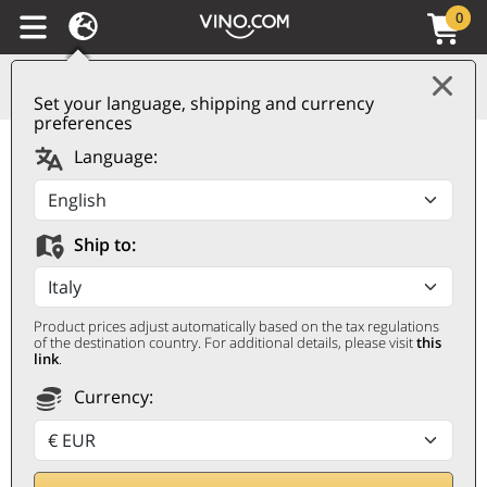
0
Set your language, shipping and currency
preferences
Cava DO Brut Zeta
Language:
Bodega Espana
Autentica
Ship to:
BODEGA ESPANA AUTENTICA
0,75 ℓ
Product prices adjust automatically based on the tax regulations
of the destination country. For additional details, please visit
this
link
.
Currency: