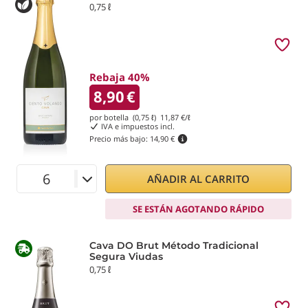
0,75 ℓ
Rebaja 40%
8,90
€
por botella (0,75 ℓ)
11,87
€/ℓ
IVA e impuestos incl.
Precio más bajo:
14,90 €
AÑADIR AL CARRITO
SE ESTÁN AGOTANDO RÁPIDO
Cava DO Brut Método Tradicional
Segura Viudas
0,75 ℓ