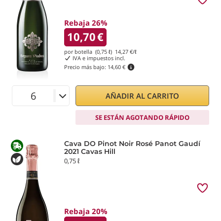
Rebaja 26%
10,70
€
por botella (0,75 ℓ)
14,27
€/ℓ
IVA e impuestos incl.
Precio más bajo:
14,60 €
AÑADIR AL CARRITO
SE ESTÁN AGOTANDO RÁPIDO
Cava DO Pinot Noir Rosé Panot Gaudí
2021 Cavas Hill
0,75 ℓ
Rebaja 20%