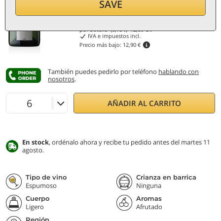
Rebaja 25%
SAVE
9,60
€
por botella (0,75 ℓ)
12,80
€/ℓ
IVA e impuestos incl.
Precio más bajo:
12,90 €
También puedes pedirlo por teléfono
hablando con
nosotros
.
AÑADIR AL CARRITO
En stock
, ordénalo ahora y recibe tu pedido antes del martes 11
agosto.
Tipo de vino
Crianza en barrica
Espumoso
Ninguna
Cuerpo
Aromas
Ligero
Afrutado
Región