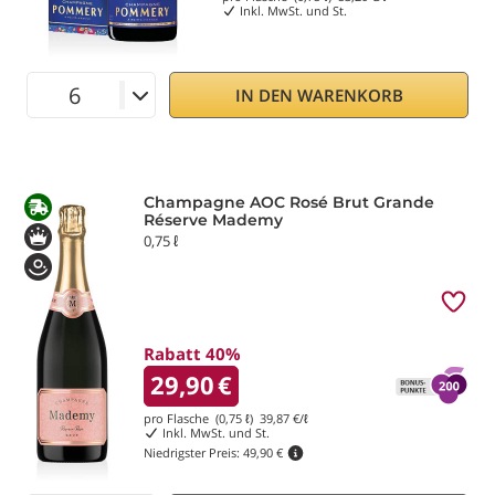
Inkl. MwSt. und St.
IN DEN WARENKORB
Champagne AOC Rosé Brut Grande
Réserve Mademy
0,75 ℓ
Rabatt 40%
29,90
€
pro Flasche (0,75 ℓ)
39,87
€/ℓ
Inkl. MwSt. und St.
Niedrigster Preis:
49,90 €