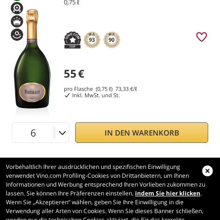
0,75 ℓ
93
90
55
€
pro Flasche (0,75 ℓ)
73,33
€/ℓ
Inkl. MwSt. und St.
IN DEN WARENKORB
Vorbehaltlich Ihrer ausdrücklichen und spezifischen Einwilligung
verwendet Vino.com Profiling-Cookies von Drittanbietern, um Ihnen
Informationen und Werbung entsprechend Ihren Vorlieben zukommen zu
lassen. Sie können Ihre Präferenzen einstellen,
indem Sie hier klicken
.
Wenn Sie „Akzeptieren“ wählen, geben Sie Ihre Einwilligung in die
Vino.com
Verwendung aller Arten von Cookies. Wenn Sie dieses Banner schließen,
Made with
in Tuscany
werden nur die technischen Cookies aktiviert, die für das korrekte