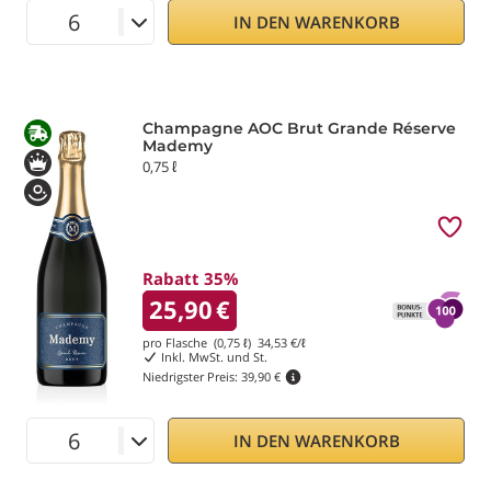
IN DEN WARENKORB
Champagne AOC Brut Grande Réserve
Mademy
0,75 ℓ
Rabatt 35%
25,90
€
pro Flasche (0,75 ℓ)
34,53
€/ℓ
Inkl. MwSt. und St.
Niedrigster Preis:
39,90 €
IN DEN WARENKORB