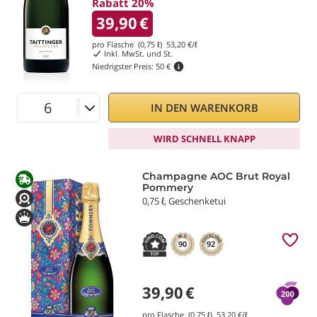
Rabatt 20%
39,90
€
pro Flasche (0,75 ℓ)
53,20
€/ℓ
Inkl. MwSt. und St.
Niedrigster Preis:
50 €
IN DEN WARENKORB
WIRD SCHNELL KNAPP
Champagne AOC Brut Royal
Pommery
0,75 ℓ, Geschenketui
90
92
39,90
€
pro Flasche (0,75 ℓ)
53,20
€/ℓ