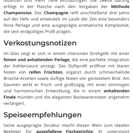
Nuancen und mehr Tiefe einzubringen. Die zweite Gärung
erfolgt in der Flasche nach den Vorgaben der
Méthode
Champenoise
. Das
Champagne
reift anschließend drei Jahre
auf der Hefe und entwickelt im Laufe der Zeit eine besonders
feine Perlage und eine ausgeprägte aromatische Komplexität,
die sein endgültiges Profil prägen.
Verkostungsnotizen
Im Glas zeigt er sich in einem intensiven Strohgelb mit einer
feinen und anhaltenden Perlage
, die eine perfekte Integration
der Kohlensäure anzeigt. Das Duftprofil eröffnet mit klaren
Noten von
reifen Früchten
, ergänzt durch schmeichelnde
Brioche-Aromen sowie duftige Noten von geröstetem Brot. Am
Gaumen wirkt er frisch und großzügig, mit einer stimmigen
und harmonischen Entwicklung, die in einem
anhaltenden
Finale
mündet und die eleganten Backwarennoten angenehm
verlängert.
Speiseempfehlungen
Seine ausgeprägte Struktur macht diesen Wein zum idealen
Begleiter für
ausgefallene Fischgerichte
: Er unterstützt