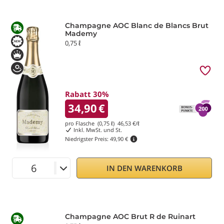
Champagne AOC Blanc de Blancs Brut
Mademy
0,75 ℓ
Rabatt 30%
34,90
€
pro Flasche (0,75 ℓ)
46,53
€/ℓ
Inkl. MwSt. und St.
Niedrigster Preis:
49,90 €
IN DEN WARENKORB
Champagne AOC Brut R de Ruinart