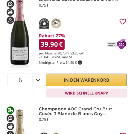
Laurier
0,75 ℓ
94
Rabatt 27%
39,90
€
pro Flasche (0,75 ℓ)
53,20
€/ℓ
Inkl. MwSt. und St.
Niedrigster Preis:
54,90 €
IN DEN WARENKORB
WIRD SCHNELL KNAPP
Champagne AOC Grand Cru Brut
Cuvée 3 Blanc de Blancs Guy
Charlemagne Laurier
0,75 ℓ