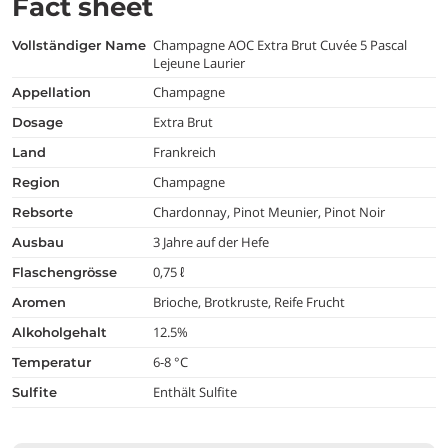
Fact sheet
Champagne AOC Extra Brut Cuvée 5 Pascal
vollständiger Name
Lejeune Laurier
Champagne
appellation
Extra Brut
dosage
Frankreich
land
Champagne
region
Chardonnay, Pinot Meunier, Pinot Noir
rebsorte
3 Jahre auf der Hefe
ausbau
0,75 ℓ
flaschengrösse
Brioche, Brotkruste, Reife Frucht
aromen
12.5%
alkoholgehalt
6-8 °C
temperatur
Enthält Sulfite
Sulfite