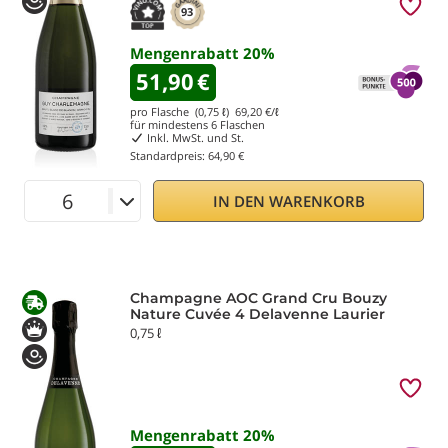
93
Mengenrabatt
20
%
51,90
€
pro Flasche (0,75 ℓ)
69,20
€/ℓ
für mindestens
6
Flaschen
Inkl. MwSt. und St.
Standardpreis:
64,90 €
IN DEN WARENKORB
Champagne AOC Grand Cru Bouzy
Nature Cuvée 4 Delavenne Laurier
0,75 ℓ
Mengenrabatt
20
%