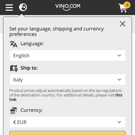
0
Set your language, shipping and currency
preferences
Champagne AOC Extra
Language:
Brut Cuvée 5 Pascal
Lejeune Laurier
Ship to:
LAURIER
0,75 ℓ
Product prices adjust automatically based on the tax regulations
of the destination country. For additional details, please visit
this
link
.
Currency: