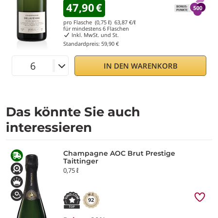
47,90
€
pro Flasche (0,75 ℓ)
63,87
€/ℓ
für mindestens
6
Flaschen
Inkl. MwSt. und St.
Standardpreis:
59,90 €
IN DEN WARENKORB
Das könnte Sie auch
interessieren
Champagne AOC Brut Prestige
Taittinger
0,75 ℓ
92