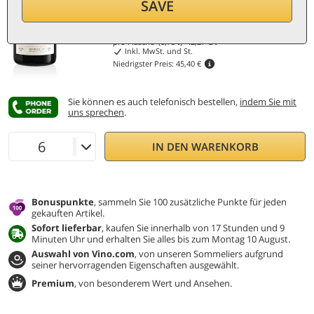
Rabatt 30%
SAVE
31,70
€
pro Flasche (0,75 ℓ)
42,27
€/ℓ
Inkl. MwSt. und St.
Niedrigster Preis:
45,40 €
Sie können es auch telefonisch bestellen,
indem Sie mit
uns sprechen
.
IN DEN WARENKORB
Bonuspunkte
, sammeln Sie 100 zusätzliche Punkte für jeden
gekauften Artikel.
Sofort lieferbar
, kaufen Sie innerhalb von 17 Stunden und 9
Minuten Uhr und erhalten Sie alles bis zum Montag 10 August.
Auswahl von Vino.com
, von unseren Sommeliers aufgrund
seiner hervorragenden Eigenschaften ausgewählt.
Premium
, von besonderem Wert und Ansehen.