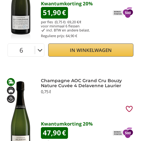
Kwantumkorting
20
%
51,90
€
per fles (0,75 ℓ)
69,20
€/ℓ
voor minimaal
6
flessen
incl. BTW en andere belast.
Reguliere prijs:
64,90 €
IN WINKELWAGEN
Champagne AOC Grand Cru Bouzy
Nature Cuvée 4 Delavenne Laurier
0,75 ℓ
Kwantumkorting
20
%
47,90
€