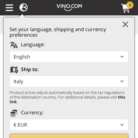
0
Set your language, shipping and currency
preferences
Champagne AOC Extra
Language:
Brut Cuvée 5 Pascal
Lejeune Laurier
Ship to:
LAURIER
0,75 ℓ
Product prices adjust automatically based on the tax regulations
of the destination country. For additional details, please visit
this
link
.
Currency: