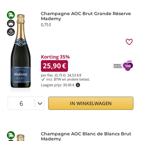
Champagne AOC Brut Grande Réserve
Mademy
0,75 ℓ
Korting 35%
25,90
€
per fles (0,75 ℓ)
34,53
€/ℓ
incl. BTW en andere belast.
Laagste prijs:
39,90 €
IN WINKELWAGEN
Champagne AOC Blanc de Blancs Brut
Mademy