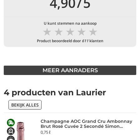
4,90
/
5
U kunt stemmen na aankoop
★
★
★
★
★
Product beoordeeld door
611
klanten
MEER AANRADERS
4 producten van Laurier
BEKIJK ALLES
Champagne AOC Grand Cru Ambonnay
Brut Rosé Cuvée 2 Secondé Simon
Laurier
0,75 ℓ