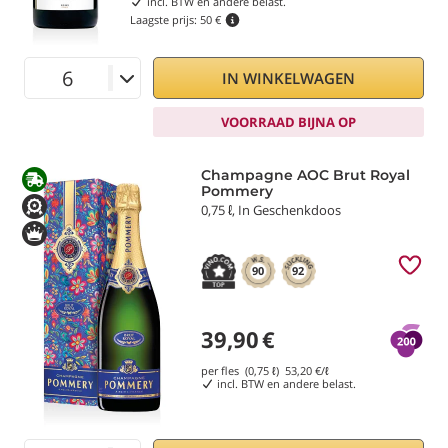
incl. BTW en andere belast.
Laagste prijs:
50 €
IN WINKELWAGEN
VOORRAAD BIJNA OP
Champagne AOC Brut Royal
Pommery
0,75 ℓ, In Geschenkdoos
90
92
39,90
€
per fles (0,75 ℓ)
53,20
€/ℓ
incl. BTW en andere belast.