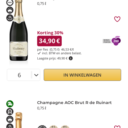
0,75 ℓ
Korting 30%
34,90
€
per fles (0,75 ℓ)
46,53
€/ℓ
incl. BTW en andere belast.
Laagste prijs:
49,90 €
IN WINKELWAGEN
Champagne AOC Brut R de Ruinart
0,75 ℓ