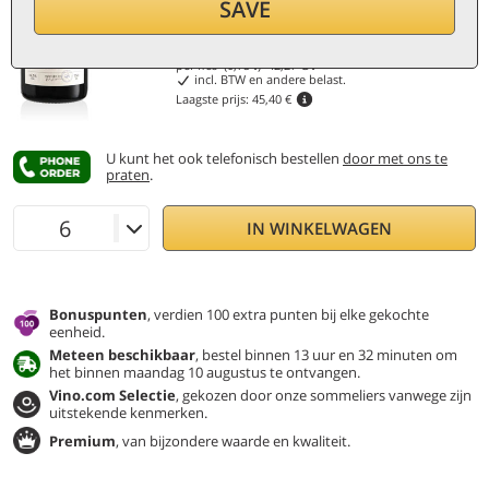
Korting 30%
SAVE
31,70
€
per fles (0,75 ℓ)
42,27
€/ℓ
incl. BTW en andere belast.
Laagste prijs:
45,40 €
U kunt het ook telefonisch bestellen
door met ons te
praten
.
IN WINKELWAGEN
Bonuspunten
, verdien 100 extra punten bij elke gekochte
eenheid.
Meteen beschikbaar
, bestel binnen 13 uur en 32 minuten om
het binnen maandag 10 augustus te ontvangen.
Vino.com Selectie
, gekozen door onze sommeliers vanwege zijn
uitstekende kenmerken.
Premium
, van bijzondere waarde en kwaliteit.