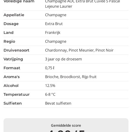
Champagne AOC Extra Brut Cuvée 5 Pascal
volledige naam
Lejeune Laurier
Champagne
appellatie
Extra Brut
dosage
Frankrijk
land
Champagne
regio
Chardonnay, Pinot Meunier, Pinot Noir
druivensoort
3 jaar op de droesem
vatrijping
0,75 ℓ
formaat
Brioche, Broodkorst, Rijp fruit
aroma's
12.5%
alcohol
6-8 °C
temperatuur
Bevat sulfieten
Sulfieten
Gemiddelde score