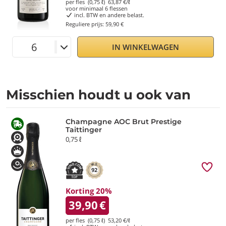
per fles (0,75 ℓ)
63,87
€/ℓ
voor minimaal
6
flessen
incl. BTW en andere belast.
Reguliere prijs:
59,90 €
IN WINKELWAGEN
Misschien houdt u ook van
Champagne AOC Brut Prestige
Taittinger
0,75 ℓ
92
Korting 20%
39,90
€
per fles (0,75 ℓ)
53,20
€/ℓ