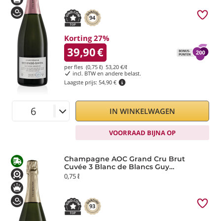
94
Korting 27%
39,90
€
per fles (0,75 ℓ)
53,20
€/ℓ
incl. BTW en andere belast.
Laagste prijs:
54,90 €
IN WINKELWAGEN
VOORRAAD BIJNA OP
Champagne AOC Grand Cru Brut
Cuvée 3 Blanc de Blancs Guy
Charlemagne Laurier
0,75 ℓ
93