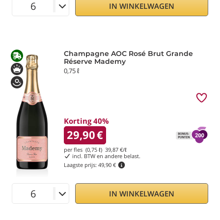
IN WINKELWAGEN
Champagne AOC Rosé Brut Grande
Réserve Mademy
0,75 ℓ
Korting 40%
29,90
€
per fles (0,75 ℓ)
39,87
€/ℓ
incl. BTW en andere belast.
Laagste prijs:
49,90 €
IN WINKELWAGEN