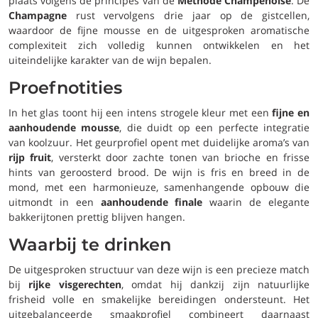
plaats volgens de principes van de
Méthode Champenoise
. De
Champagne
rust vervolgens drie jaar op de gistcellen,
waardoor de fijne mousse en de uitgesproken aromatische
complexiteit zich volledig kunnen ontwikkelen en het
uiteindelijke karakter van de wijn bepalen.
Proefnotities
In het glas toont hij een intens strogele kleur met een
fijne en
aanhoudende mousse
, die duidt op een perfecte integratie
van koolzuur. Het geurprofiel opent met duidelijke aroma’s van
rijp fruit
, versterkt door zachte tonen van brioche en frisse
hints van geroosterd brood. De wijn is fris en breed in de
mond, met een harmonieuze, samenhangende opbouw die
uitmondt in een
aanhoudende finale
waarin de elegante
bakkerijtonen prettig blijven hangen.
Waarbij te drinken
De uitgesproken structuur van deze wijn is een precieze match
bij
rijke visgerechten
, omdat hij dankzij zijn natuurlijke
frisheid volle en smakelijke bereidingen ondersteunt. Het
uitgebalanceerde smaakprofiel combineert daarnaast