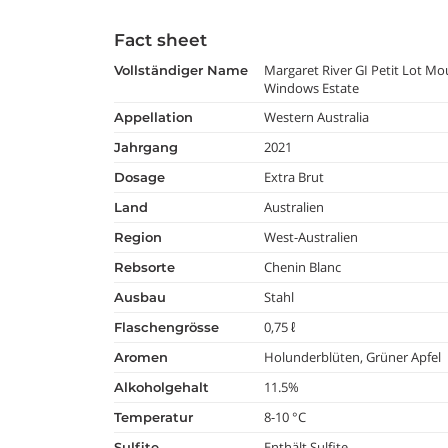
Fact sheet
Margaret River GI Petit Lot M
vollständiger Name
Windows Estate
Western Australia
appellation
2021
jahrgang
Extra Brut
dosage
Australien
land
West-Australien
region
Chenin Blanc
rebsorte
Stahl
ausbau
0,75 ℓ
flaschengrösse
Holunderblüten, Grüner Apfel
aromen
11.5%
alkoholgehalt
8-10 °C
temperatur
Enthält Sulfite
Sulfite