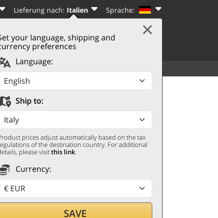
Lieferung nach:
Italien
Sprache:
Set your language, shipping and
|
WARENKORB
(0)
N
REGISTRIEREN
currency preferences
Language:
SORTIMENT
WEITERES
ousseux 2021 Windows
Ship to:
Product prices adjust automatically based on the tax
regulations of the destination country. For additional
details, please visit
this link
.
Currency:
SAVE