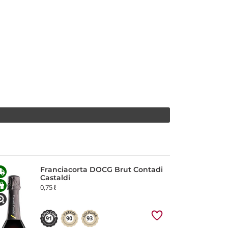
Franciacorta DOCG Brut Contadi
Castaldi
0,75 ℓ
91
90
93