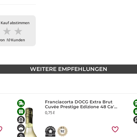
 Kauf abstimmen
★
★
★
von
10
Kunden
WEITERE EMPFEHLUNGEN
Franciacorta DOCG Extra Brut
Cuvée Prestige Edizione 48 Ca'
del Bosco
0,75 ℓ
92