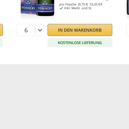
pro Flasche (0,75 ℓ)
53,20
€/ℓ
Inkl. MwSt. und St.
IN DEN WARENKORB
KOSTENLOSE LIEFERUNG