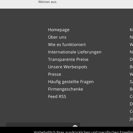
Weinen aus
.
Homepage
K
Über uns
N
Wie es funktioniert
W
Internationale Lieferungen
N
Transparente Preise
D
Unsere Werbespots
B
Presse
W
Häufig gestellte Fragen
S
Firmengeschenke
B
Feed RSS
C
D
C
J
Dieses Produkt ist fast
Vorbehaltlich Ihrer ausdrücklichen und spezifischen Einwil