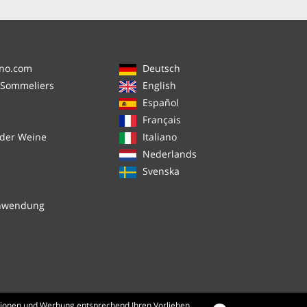
ino.com
Deutsch
 Sommeliers
English
Español
Français
 der Weine
Italiano
Nederlands
Svenska
chwendung
mationen und Werbung entsprechend Ihren Vorlieben