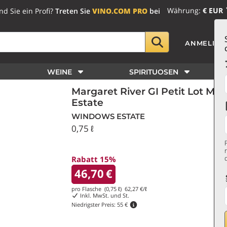
Währung:
€ EUR
nd Sie ein Profi?
Treten Sie
VINO.COM PRO
bei
ANMELDE
WEINE
SPIRITUOSEN
Margaret River GI Petit Lot M
Estate
WINDOWS ESTATE
0,75 ℓ
Rabatt 15%
46,70
€
pro Flasche (0,75 ℓ)
62,27
€/ℓ
Inkl. MwSt. und St.
Niedrigster Preis:
55 €