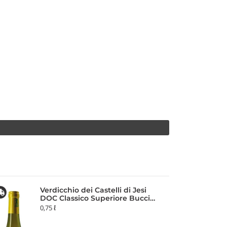
Verdicchio dei Castelli di Jesi
DOC Classico Superiore Bucci
2024 Villa Bucci
0,75 ℓ