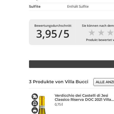
Enthält Sulfite
Sulfite
Bewertungsdurchschnitt
Sie können nach dem
★
★
3,95
/
5
Produkt bewertet 
3 Produkte von Villa Bucci
ALLE ANZ
Verdicchio dei Castelli di Jesi
Classico Riserva DOC 2021 Villa
Bucci
0,75 ℓ