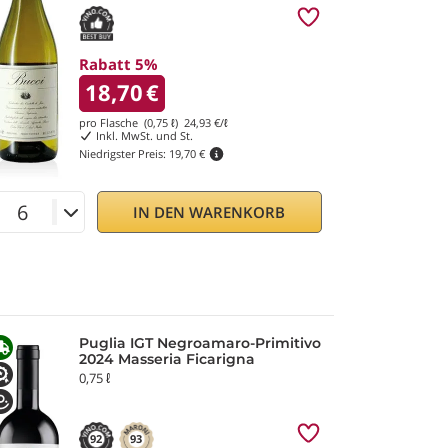
Rabatt 5%
18,70
€
pro Flasche (0,75 ℓ)
24,93
€/ℓ
Inkl. MwSt. und St.
Niedrigster Preis:
19,70 €
IN DEN WARENKORB
Puglia IGT Negroamaro-Primitivo
2024 Masseria Ficarigna
0,75 ℓ
92
93