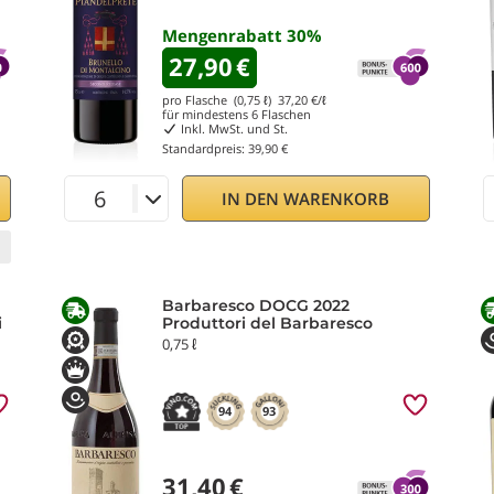
Mengenrabatt
30
%
27,90
€
pro Flasche (0,75 ℓ)
37,20
€/ℓ
für mindestens
6
Flaschen
Inkl. MwSt. und St.
Standardpreis:
39,90 €
IN DEN WARENKORB
Barbaresco DOCG 2022
i
Produttori del Barbaresco
0,75 ℓ
94
93
31,40
€