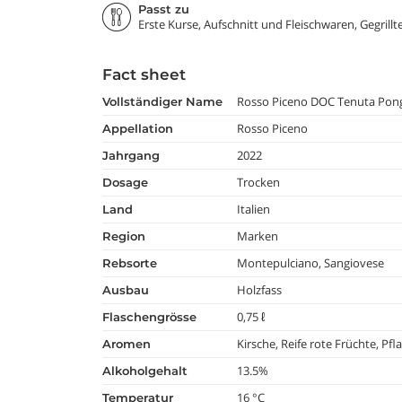
Passt zu
Erste Kurse, Aufschnitt und Fleischwaren, Gegrillt
Fact sheet
Rosso Piceno DOC Tenuta Pongel
vollständiger Name
Rosso Piceno
appellation
2022
jahrgang
Trocken
dosage
Italien
land
Marken
region
Montepulciano, Sangiovese
rebsorte
Holzfass
ausbau
0,75 ℓ
flaschengrösse
Kirsche, Reife rote Früchte, P
aromen
13.5%
alkoholgehalt
16 °C
temperatur