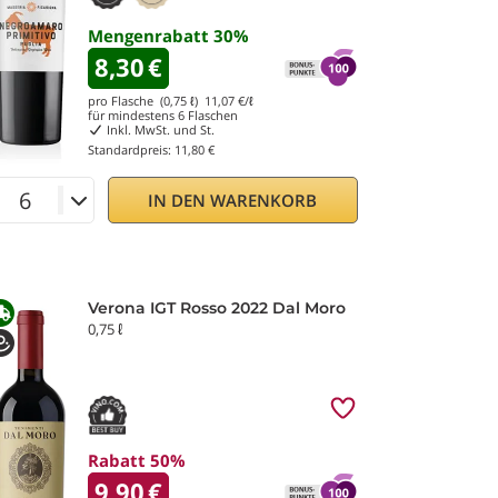
Mengenrabatt
30
%
8,30
€
pro Flasche (0,75 ℓ)
11,07
€/ℓ
für mindestens
6
Flaschen
Inkl. MwSt. und St.
Standardpreis:
11,80 €
IN DEN WARENKORB
Verona IGT Rosso 2022 Dal Moro
0,75 ℓ
Rabatt 50%
9,90
€