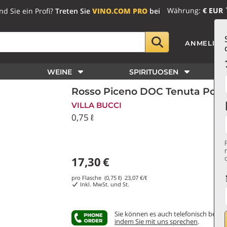
Währung:
€ EUR
nd Sie ein Profi?
Treten Sie
VINO.COM PRO
bei
ANMELDE
WEINE
SPIRITUOSEN
Rosso Piceno DOC Tenuta Pongel
VILLA BUCCI
0,75 ℓ
17,30
€
pro Flasche (0,75 ℓ)
23,07
€/ℓ
Inkl. MwSt. und St.
Sie können es auch telefonisch bestel
indem Sie mit uns sprechen
.