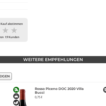
 Kauf abstimmen
★
★
★
von
19
Kunden
WEITERE EMPFEHLUNGEN
EIGEN
Rosso Piceno DOC 2020 Villa
Bucci
0,75 ℓ