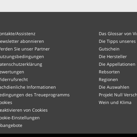
ontakte/Assistenz
Das Glossar von V
ewsletter abonnieren
Die Tipps unseres
erden Sie unser Partner
Gutschein
utzungsbedingungen
Die Hersteller
atenschutzerklärung
Die Appellationen
ewertungen
Rebsorten
iderrufsrecht
Regionen
achdienliche Informationen
Die Auswahlen
edingungen des Treueprogramms
Projekt Null Vers
ookies
Wein und Klima
eaktivieren von Cookies
ookie-Einstellungen
obangebote