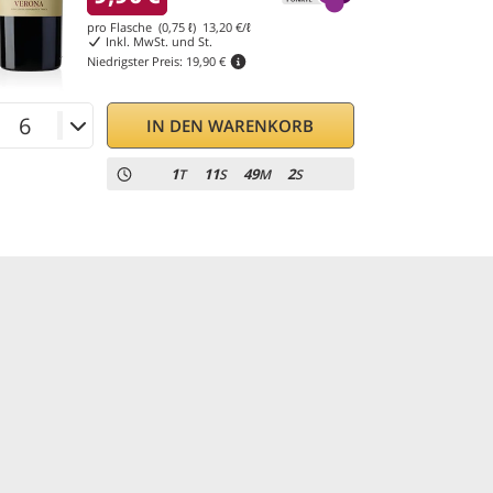
pro Flasche (0,75 ℓ)
13,20
€/ℓ
Inkl. MwSt. und St.
Niedrigster Preis:
19,90 €
IN DEN WARENKORB
1
11
49
1
T
S
M
S