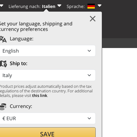
Lieferung nach:
Italien
Sprache:
Set your language, shipping and
|
WARENKORB
(0)
N
REGISTRIEREN
currency preferences
Language:
SORTIMENT
WEITERES
li 2022 Villa Bucci
Ship to:
Product prices adjust automatically based on the tax
regulations of the destination country. For additional
details, please visit
this link
.
Currency:
len,
SAVE