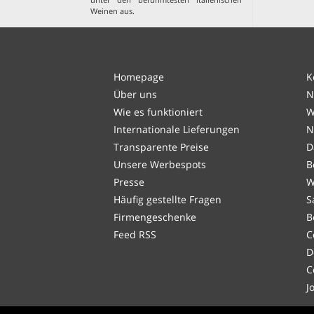
Weinen aus
.
Homepage
K
Über uns
N
Wie es funktioniert
W
Internationale Lieferungen
N
Transparente Preise
D
Unsere Werbespots
B
Presse
W
Häufig gestellte Fragen
S
Firmengeschenke
B
Feed RSS
C
D
C
J