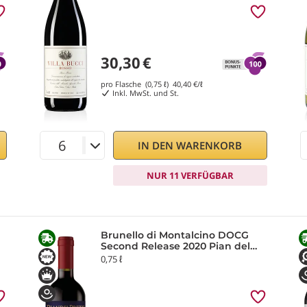
30,30
€
pro Flasche (0,75 ℓ)
40,40
€/ℓ
Inkl. MwSt. und St.
IN DEN WARENKORB
NUR 11 VERFÜGBAR
Brunello di Montalcino DOCG
Second Release 2020 Pian del
Prete
0,75 ℓ