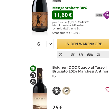
Mengenrabatt
30
%
11,60
€
pro Flasche (0,75 ℓ)
15,47
€/ℓ
für mindestens
6
Flaschen
Inkl. MwSt. und St.
Standardpreis:
16,50 €
IN DEN WARENKORB
3
11
50
1
T
S
M
S
Bolgheri DOC Guado al Tasso Il
Bruciato 2024 Marchesi Antinor
0,75 ℓ
97
90
25
€