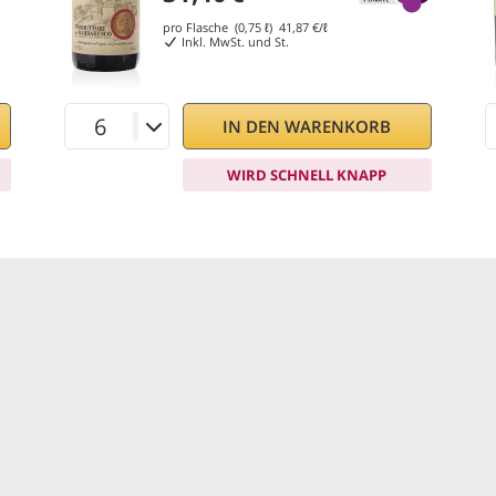
pro Flasche (0,75 ℓ)
41,87
€/ℓ
Inkl. MwSt. und St.
IN DEN WARENKORB
WIRD SCHNELL KNAPP