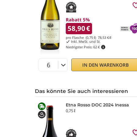
Rabatt 5%
58,90
€
pro Flasche (0,75 ℓ)
78,53
€/ℓ
Inkl. MwSt. und St.
Niedrigster Preis:
62 €
IN DEN WARENKORB
Das könnte Sie auch interessieren
Etna Rosso DOC 2024 Inessa
0,75 ℓ