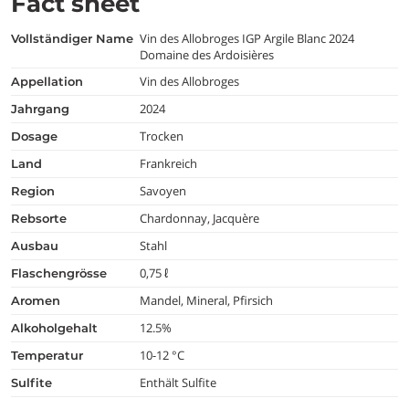
Fact sheet
Vin des Allobroges IGP Argile Blanc 2024
vollständiger Name
Domaine des Ardoisières
Vin des Allobroges
appellation
2024
jahrgang
Trocken
dosage
Frankreich
land
Savoyen
region
Chardonnay, Jacquère
rebsorte
Stahl
ausbau
0,75 ℓ
flaschengrösse
Mandel, Mineral, Pfirsich
aromen
12.5%
alkoholgehalt
10-12 °C
temperatur
Enthält Sulfite
Sulfite