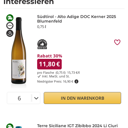
interessieren
Südtirol - Alto Adige DOC Kerner 2025
Blumenfeld
0,75 ℓ
Rabatt 30%
11,80
€
pro Flasche (0,75 ℓ)
15,73
€/ℓ
Inkl. MwSt. und St.
Niedrigster Preis:
16,90 €
IN DEN WARENKORB
Terre Siciliane IGT Zibibbo 2024 Li Ciuri