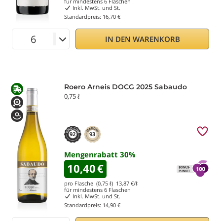
für mindestens
6
Flaschen
Inkl. MwSt. und St.
Standardpreis:
16,70 €
IN DEN WARENKORB
Roero Arneis DOCG 2025 Sabaudo
0,75 ℓ
92
93
Mengenrabatt
30
%
10,40
€
pro Flasche (0,75 ℓ)
13,87
€/ℓ
für mindestens
6
Flaschen
Inkl. MwSt. und St.
Standardpreis:
14,90 €