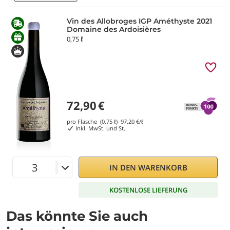
Vin des Allobroges IGP Améthyste 2021
Domaine des Ardoisières
0,75 ℓ
72,90
€
pro Flasche (0,75 ℓ)
97,20
€/ℓ
Inkl. MwSt. und St.
IN DEN WARENKORB
KOSTENLOSE LIEFERUNG
Das könnte Sie auch