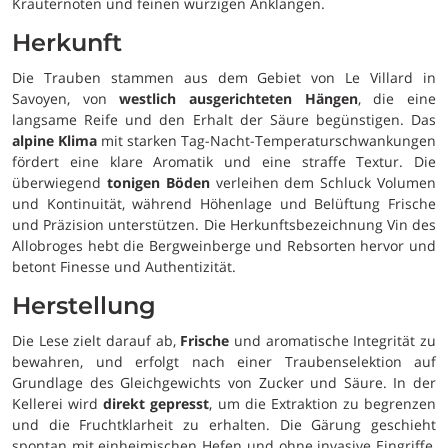
Kräuternoten und feinen würzigen Anklängen.
Herkunft
Die Trauben stammen aus dem Gebiet von Le Villard in
Savoyen, von
westlich ausgerichteten Hängen
, die eine
langsame Reife und den Erhalt der Säure begünstigen. Das
alpine Klima
mit starken Tag-Nacht-Temperaturschwankungen
fördert eine klare Aromatik und eine straffe Textur. Die
überwiegend
tonigen Böden
verleihen dem Schluck Volumen
und Kontinuität, während Höhenlage und Belüftung Frische
und Präzision unterstützen. Die Herkunftsbezeichnung Vin des
Allobroges hebt die Bergweinberge und Rebsorten hervor und
betont Finesse und Authentizität.
Herstellung
Die Lese zielt darauf ab,
Frische
und aromatische Integrität zu
bewahren, und erfolgt nach einer Traubenselektion auf
Grundlage des Gleichgewichts von Zucker und Säure. In der
Kellerei wird
direkt gepresst
, um die Extraktion zu begrenzen
und die Fruchtklarheit zu erhalten. Die Gärung geschieht
spontan mit einheimischen Hefen und ohne invasive Eingriffe,