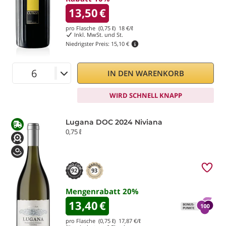
13,50
€
pro Flasche (0,75 ℓ)
18
€/ℓ
Inkl. MwSt. und St.
Niedrigster Preis:
15,10 €
IN DEN WARENKORB
WIRD SCHNELL KNAPP
Lugana DOC 2024 Niviana
0,75 ℓ
92
93
Mengenrabatt
20
%
13,40
€
pro Flasche (0,75 ℓ)
17,87
€/ℓ