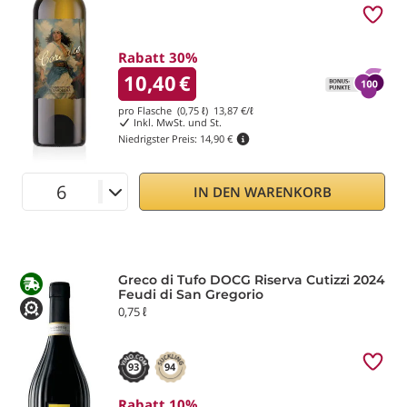
Rabatt 30%
10,40
€
pro Flasche (0,75 ℓ)
13,87
€/ℓ
Inkl. MwSt. und St.
Niedrigster Preis:
14,90 €
IN DEN WARENKORB
Greco di Tufo DOCG Riserva Cutizzi 2024
Feudi di San Gregorio
0,75 ℓ
93
94
Rabatt 10%