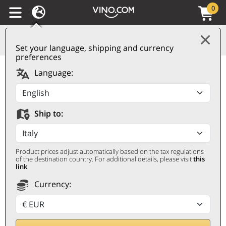
0
Set your language, shipping and currency
preferences
Vin des Allobroges IGP
Language:
Argile Blanc 2024
Domaine des
Ship to:
Ardoisières
DOMAINE DES ARDOISIÈRES
Product prices adjust automatically based on the tax regulations
0,75 ℓ
of the destination country. For additional details, please visit
this
link
.
Currency: