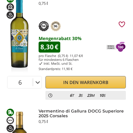
0,75 ℓ
94
96
Mengenrabatt
30
%
8,30
€
pro Flasche (0,75 ℓ)
11,07
€/ℓ
für mindestens
6
Flaschen
Inkl. MwSt. und St.
Standardpreis:
11,90 €
IN DEN WARENKORB
6
3
23
9
T
S
M
S
Vermentino di Gallura DOCG Superiore
2025 Corsales
0,75 ℓ