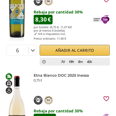
94
96
Rebaja por cantidad
30
%
8,30
€
por botella (0,75 ℓ)
11,07
€/ℓ
por al menos
6
botellas
IVA e impuestos incl.
Precio ordinario:
11,90 €
AÑADIR AL CARRITO
7
19
0
42
d
h
m
s
Etna Bianco DOC 2025 Inessa
0,75 ℓ
91
92
Rebaja por cantidad
30
%