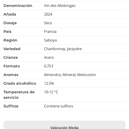
Vin des Allobroges
denominación
2024
añada
Seco
dosaje
Francia
país
Saboya
región
Chardonnay, Jacquère
variedad
Acero
crianza
0,75 ℓ
formato
Almendra, Mineral, Melocotón
aromas
12.5%
grado alcohólico
10-12 °C
temperatura de
servicio
Contiene sulfitos
Sulfitos
Valoración Media