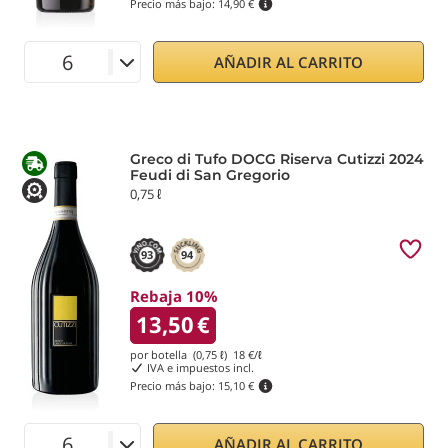
Precio más bajo:
14,90 €
AÑADIR AL CARRITO
Greco di Tufo DOCG Riserva Cutizzi 2024
Feudi di San Gregorio
0,75 ℓ
93
94
Rebaja 10%
13,50
€
por botella (0,75 ℓ)
18
€/ℓ
IVA e impuestos incl.
Precio más bajo:
15,10 €
AÑADIR AL CARRITO