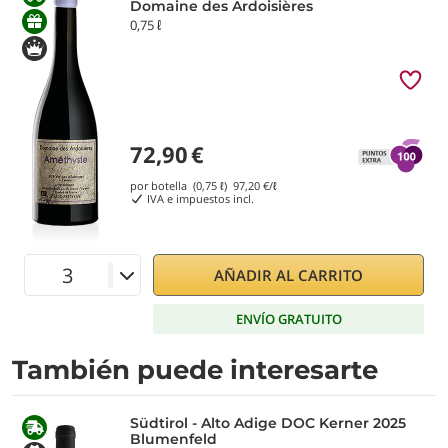
Domaine des Ardoisières
0,75 ℓ
72,90
€
por botella (0,75 ℓ)
97,20
€/ℓ
IVA e impuestos incl.
AÑADIR AL CARRITO
ENVÍO GRATUITO
También puede interesarte
Südtirol - Alto Adige DOC Kerner 2025
Blumenfeld