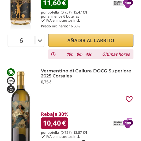
11,60
€
por botella (0,75 ℓ)
15,47
€/ℓ
por al menos
6
botellas
IVA e impuestos incl.
Precio ordinario:
16,50 €
AÑADIR AL CARRITO
19
0
42
Últimas horas
h
m
s
Vermentino di Gallura DOCG Superiore
2025 Corsales
0,75 ℓ
Rebaja 30%
10,40
€
por botella (0,75 ℓ)
13,87
€/ℓ
IVA e impuestos incl.