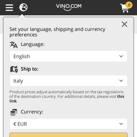
0
Set your language, shipping and currency
preferences
Vin des Allobroges IGP
Language:
Argile Blanc 2024
Domaine des
Ship to:
Ardoisières
DOMAINE DES ARDOISIÈRES
Product prices adjust automatically based on the tax regulations
0,75 ℓ
of the destination country. For additional details, please visit
this
link
.
Currency: