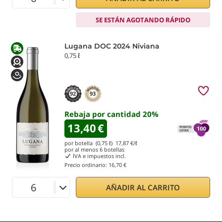
SE ESTÁN AGOTANDO RÁPIDO
Lugana DOC 2024 Niviana
0,75 ℓ
92
93
Rebaja por cantidad
20
%
13,40
€
por botella (0,75 ℓ)
17,87
€/ℓ
por al menos
6
botellas
IVA e impuestos incl.
Precio ordinario:
16,70 €
AÑADIR AL CARRITO