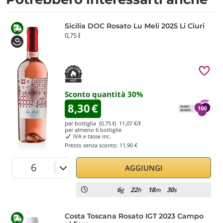
Sicilia DOC Rosato Lu Meli 2025 Li Ciuri
0,75 ℓ
Sconto quantità
30
%
8,30
€
per bottiglia (0,75 ℓ)
11,07
€/ℓ
per almeno
6
bottiglie
IVA e tasse inc.
Prezzo senza sconto:
11,90 €
AGGIUNGI
6
22
18
30
g
h
m
s
Costa Toscana Rosato IGT 2023 Campo