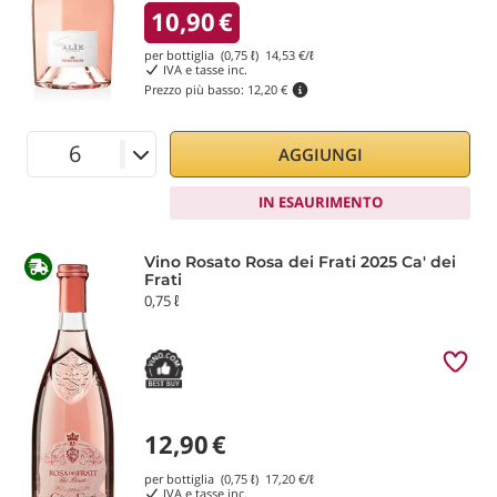
10,90
€
per bottiglia (0,75 ℓ)
14,53
€/ℓ
IVA e tasse inc.
Prezzo più basso:
12,20 €
AGGIUNGI
IN ESAURIMENTO
Vino Rosato Rosa dei Frati 2025 Ca' dei
Frati
0,75 ℓ
12,90
€
per bottiglia (0,75 ℓ)
17,20
€/ℓ
IVA e tasse inc.