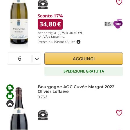
Sconto 17%
34,80
€
per bottiglia (0,75 ℓ)
46,40
€/ℓ
IVA e tasse inc.
Prezzo più basso:
42,10 €
AGGIUNGI
SPEDIZIONE GRATUITA
Bourgogne AOC Cuvée Margot 2022
Olivier Leflaive
0,75 ℓ