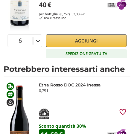
40
€
per bottiglia (0,75 ℓ)
53,33
€/ℓ
IVA e tasse inc.
AGGIUNGI
SPEDIZIONE GRATUITA
Potrebbero interessarti anche
Etna Rosso DOC 2024 Inessa
0,75 ℓ
Sconto quantità
30
%