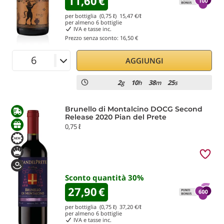
11,60
€
per bottiglia (0,75 ℓ)
15,47
€/ℓ
per almeno
6
bottiglie
IVA e tasse inc.
Prezzo senza sconto:
16,50 €
AGGIUNGI
2
10
38
24
g
h
m
s
Brunello di Montalcino DOCG Second
Release 2020 Pian del Prete
0,75 ℓ
Sconto quantità
30
%
27,90
€
per bottiglia (0,75 ℓ)
37,20
€/ℓ
per almeno
6
bottiglie
IVA e tasse inc.