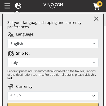
0
Set your language, shipping and currency
preferences
Pernand-Vergelesses
Language:
AOC Rouge 2021 Olivier
Leflaive
Ship to:
OLIVIER LEFLAIVE
0,75 ℓ
Product prices adjust automatically based on the tax regulations
of the destination country. For additional details, please visit
this
link
.
Currency: