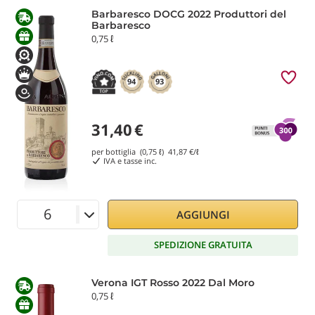
Barbaresco DOCG 2022 Produttori del
Barbaresco
0,75 ℓ
94
93
31,40
€
per bottiglia (0,75 ℓ)
41,87
€/ℓ
IVA e tasse inc.
AGGIUNGI
SPEDIZIONE GRATUITA
Verona IGT Rosso 2022 Dal Moro
0,75 ℓ