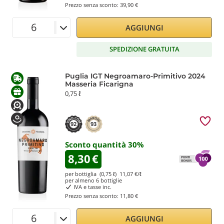
Prezzo senza sconto:
39,90 €
AGGIUNGI
SPEDIZIONE GRATUITA
Puglia IGT Negroamaro-Primitivo 2024
Masseria Ficarigna
0,75 ℓ
92
93
Sconto quantità
30
%
8,30
€
per bottiglia (0,75 ℓ)
11,07
€/ℓ
per almeno
6
bottiglie
IVA e tasse inc.
Prezzo senza sconto:
11,80 €
AGGIUNGI