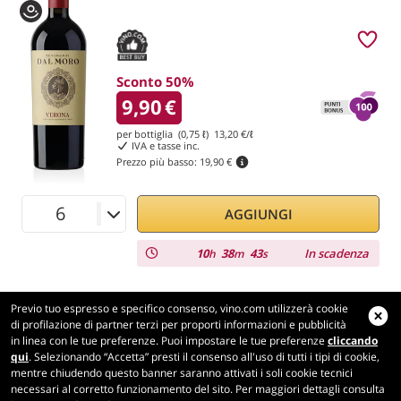
Sconto 50%
9,90
€
per bottiglia (0,75 ℓ)
13,20
€/ℓ
IVA e tasse inc.
Prezzo più basso:
19,90 €
AGGIUNGI
10
38
42
In scadenza
h
m
s
Previo tuo espresso e specifico consenso, vino.com utilizzerà cookie
di profilazione di partner terzi per proporti informazioni e pubblicità
in linea con le tue preferenze. Puoi impostare le tue preferenze
cliccando
Vino.com
qui
. Selezionando “Accetta” presti il consenso all'uso di tutti i tipi di cookie,
Made with
in Tuscany
mentre chiudendo questo banner saranno attivati i soli cookie tecnici
Pagina elaborata in 196 ms
necessari al corretto funzionamento del sito. Per maggiori dettagli consulta