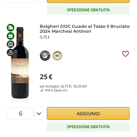
SPEDIZIONE GRATUITA
Bolgheri DOC Guado al Tasso Il Bruciato
2024 Marchesi Antinori
0,75 ℓ
97
90
25
€
per bottiglia (0,75 ℓ)
33,33
€/ℓ
IVA e tasse inc.
AGGIUNGI
SPEDIZIONE GRATUITA