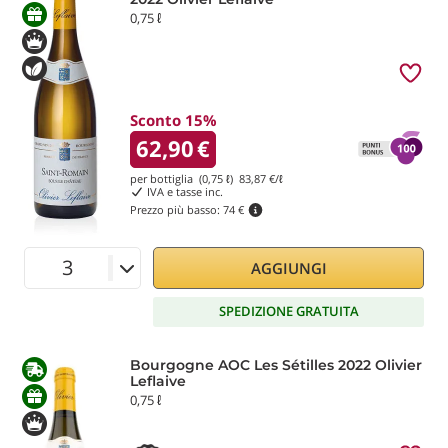
0,75 ℓ
Sconto 15%
62,90
€
per bottiglia (0,75 ℓ)
83,87
€/ℓ
IVA e tasse inc.
Prezzo più basso:
74 €
AGGIUNGI
SPEDIZIONE GRATUITA
Bourgogne AOC Les Sétilles 2022 Olivier
Leflaive
0,75 ℓ