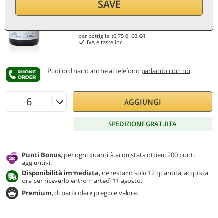
SAVE
51
€
per bottiglia (0,75 ℓ)
68
€/ℓ
IVA e tasse inc.
Puoi ordinarlo anche al telefono
parlando con noi
.
AGGIUNGI
SPEDIZIONE GRATUITA
Punti Bonus
, per ogni quantità acquistata ottieni 200 punti
aggiuntivi.
Disponibilità immediata
, ne restano solo 12 quantità, acquista
ora per riceverlo entro martedì 11 agosto.
Premium
, di particolare pregio e valore.