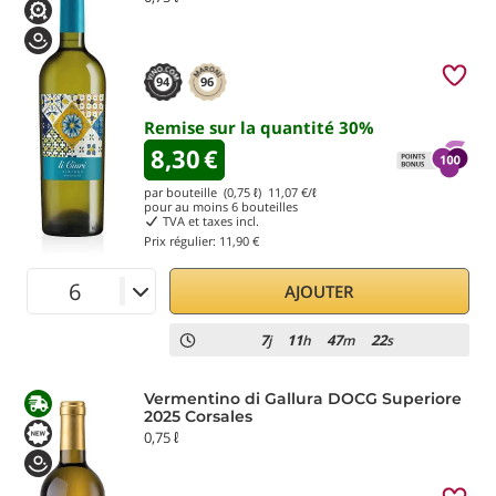
94
96
Remise sur la quantité
30
%
8,30
€
par bouteille (0,75 ℓ)
11,07
€/ℓ
pour au moins
6
bouteilles
TVA et taxes incl.
Prix régulier:
11,90 €
AJOUTER
7
11
47
21
j
h
m
s
Vermentino di Gallura DOCG Superiore
2025 Corsales
0,75 ℓ