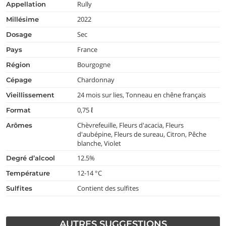
Rully
appellation
2022
millésime
Sec
dosage
France
pays
Bourgogne
région
Chardonnay
cépage
24 mois sur lies, Tonneau en chêne français
vieillissement
0,75 ℓ
format
Chèvrefeuille, Fleurs d'acacia, Fleurs
arômes
d'aubépine, Fleurs de sureau, Citron, Pêche
blanche, Violet
12.5%
degré d’alcool
12-14 °C
température
Contient des sulfites
Sulfites
AUTRES SUGGESTIONS