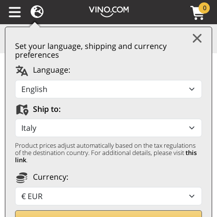
0
Set your language, shipping and currency
preferences
Rully AOC Blanc 2022
Language:
Ropiteau Frères
ROPITEAU FRÈRES
Ship to:
0,75 ℓ
Product prices adjust automatically based on the tax regulations
of the destination country. For additional details, please visit
this
link
.
Currency:
Remise 30%
22,60
€