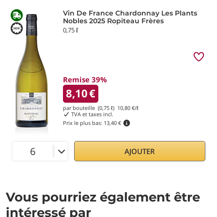
Vin De France Chardonnay Les Plants
Nobles 2025 Ropiteau Frères
0,75 ℓ
Remise 39%
8,10
€
par bouteille (0,75 ℓ)
10,80
€/ℓ
TVA et taxes incl.
Prix le plus bas:
13,40 €
AJOUTER
Vous pourriez également être
intéressé par