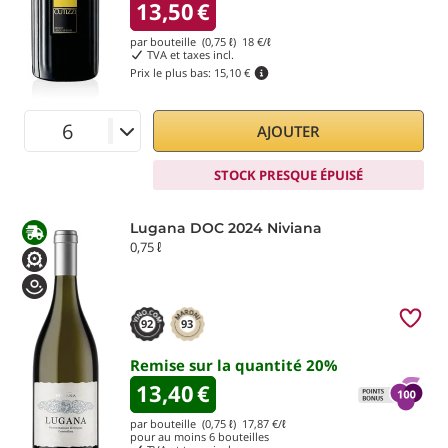
13,50
€
par bouteille (0,75 ℓ)
18
€/ℓ
TVA et taxes incl.
Prix le plus bas:
15,10 €
AJOUTER
STOCK PRESQUE ÉPUISÉ
Lugana DOC 2024 Niviana
0,75 ℓ
92
93
Remise sur la quantité
20
%
13,40
€
par bouteille (0,75 ℓ)
17,87
€/ℓ
pour au moins
6
bouteilles