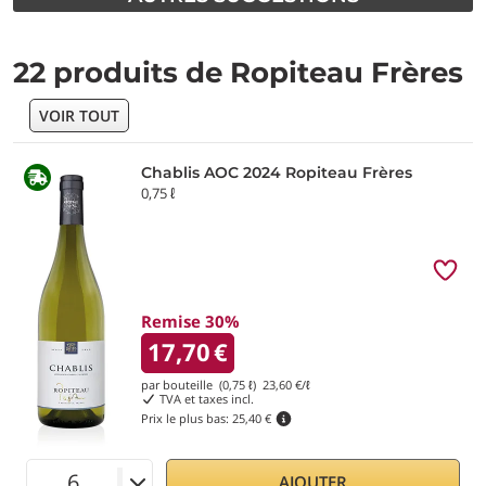
22 produits de Ropiteau Frères
VOIR TOUT
Chablis AOC 2024 Ropiteau Frères
0,75 ℓ
Remise 30%
17,70
€
par bouteille (0,75 ℓ)
23,60
€/ℓ
TVA et taxes incl.
Prix le plus bas:
25,40 €
AJOUTER