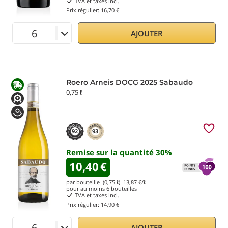
TVA et taxes incl.
Prix régulier:
16,70 €
AJOUTER
Roero Arneis DOCG 2025 Sabaudo
0,75 ℓ
92
93
Remise sur la quantité
30
%
10,40
€
par bouteille (0,75 ℓ)
13,87
€/ℓ
pour au moins
6
bouteilles
TVA et taxes incl.
Prix régulier:
14,90 €
AJOUTER