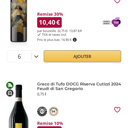
Remise 30%
10,40
€
par bouteille (0,75 ℓ)
13,87
€/ℓ
TVA et taxes incl.
Prix le plus bas:
14,90 €
AJOUTER
Greco di Tufo DOCG Riserva Cutizzi 2024
Feudi di San Gregorio
0,75 ℓ
93
94
Remise 10%