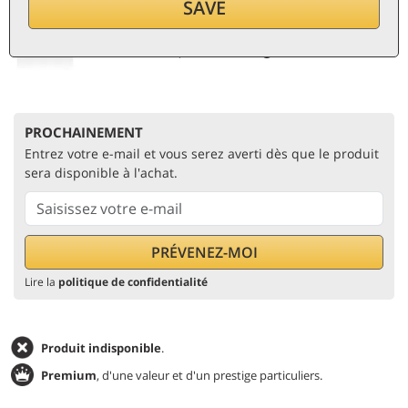
SAVE
par bouteille (0,75 ℓ)
30,13
€/ℓ
TVA et taxes incl.
Prix le plus bas:
32,30 €
PROCHAINEMENT
Entrez votre e-mail et vous serez averti dès que le produit
sera disponible à l'achat.
Lire la
politique de confidentialité
Produit indisponible
.
Premium
, d'une valeur et d'un prestige particuliers.