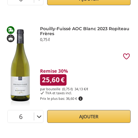
Pouilly-Fuissé AOC Blanc 2023 Ropiteau
Frères
0,75 ℓ
Remise 30%
25,60
€
par bouteille (0,75 ℓ)
34,13
€/ℓ
TVA et taxes incl.
Prix le plus bas:
36,60 €
AJOUTER