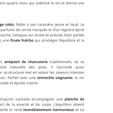
ns quatre mois, qui stabilise le vin et donne une
ge rubis
, fidèle à son caractère jeune et local. Le
e parfums de cerise marqués et d’un registre épicé
ouche, l’attaque est droite et précise, bien portée
rs une
finale fraîche
qui privilégie l’équilibre et la
les
antipasti de charcuterie
traditionnels, où sa
esse naturelle des plats. Il s’accorde aussi
car sa structure met en valeur les saveurs intenses
bois. Parfait avec une
entrecôte saignante
, le vin
uitée et épicée intacte.
 lorsqu’on souhaite accompagner une
planche de
t de la vivacité et du corps. L’équilibre atteint
teille le rend
immédiatement harmonieux
et lui