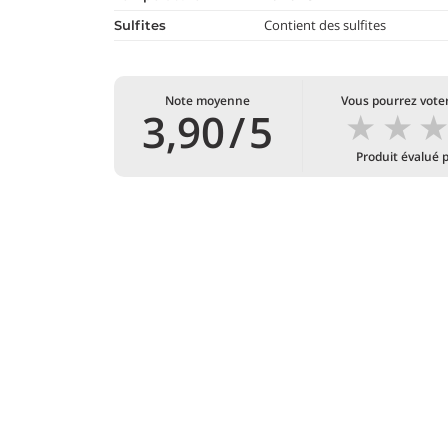
Contient des sulfites
Sulfites
Note moyenne
Vous pourrez voter
★
★
3,90
/
5
Produit évalué 