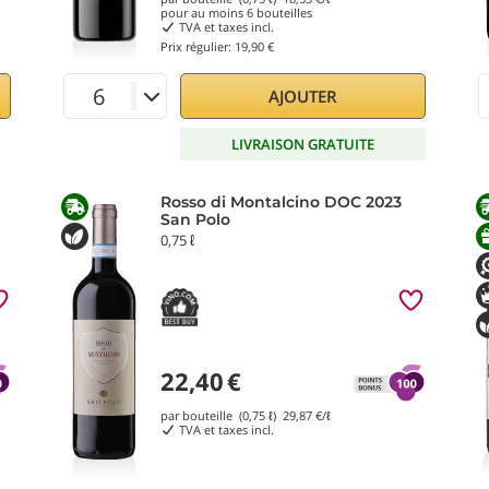
pour au moins
6
bouteilles
TVA et taxes incl.
Prix régulier:
19,90 €
AJOUTER
LIVRAISON GRATUITE
Rosso di Montalcino DOC 2023
San Polo
0,75 ℓ
22,40
€
par bouteille (0,75 ℓ)
29,87
€/ℓ
TVA et taxes incl.