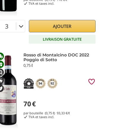
TVA et taxes incl.
AJOUTER
LIVRAISON GRATUITE
Rosso di Montalcino DOC 2022
Poggio di Sotto
0,75 ℓ
94
92
70
€
par bouteille (0,75 ℓ)
93,33
€/ℓ
TVA et taxes incl.