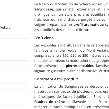
Le Rosso di Montalcino de Voliero est un vin
e
Sangiovese
, qui reflète l'expérience et la
distingue par un style précis et équilibré,
fraîcheur qui rend chaque gorgée vive et flu
soigné préparent à un
profil aromatique ty
Voliero
les subtilités des collines d'Ilcino.
D'où vient-il
Les vignobles sont situés dans la célèbre z
fait face à l'ancien volcan du Mont Amiata.
comprises entre 150, 250 et 350 mètres au-
moduler au mieux la maturation des grappe
forte présence de
pierres meubles
, favori
signature gustative claire et distinctive, étroi
Comment est-il produit
La vinification du Sangiovese se déroule d
macération sur peaux de plusieurs jours est 
phénoliques de façon équilibrée. Ensuite, 
foudres de chêne
de Slavonie et de France 
intégrer la trame tannique tout en préservant