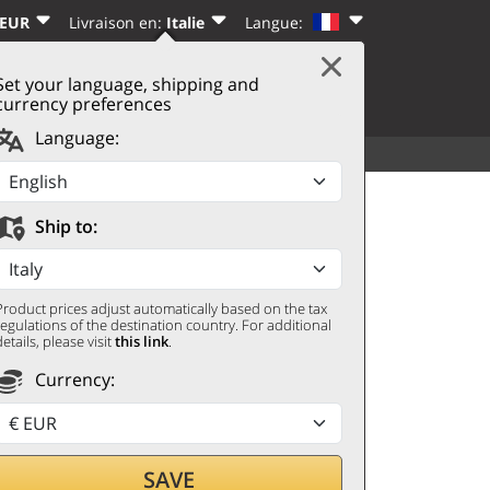
 EUR
Livraison en:
Italie
Langue:
Set your language, shipping and
|
PANIER
(0)
CTER
S’INSCRIRE
currency preferences
Language:
VOIR TOUT
AUTRES
Voliero
Ship to:
Product prices adjust automatically based on the tax
regulations of the destination country. For additional
details, please visit
this link
.
Currency:
r par
SAVE