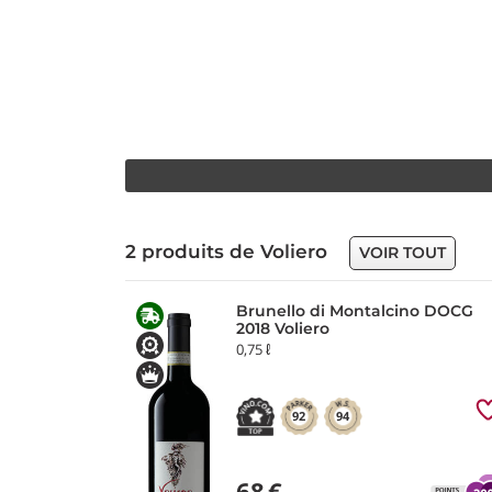
2 produits de Voliero
VOIR TOUT
Brunello di Montalcino DOCG
2018 Voliero
0,75 ℓ
92
94
68
€