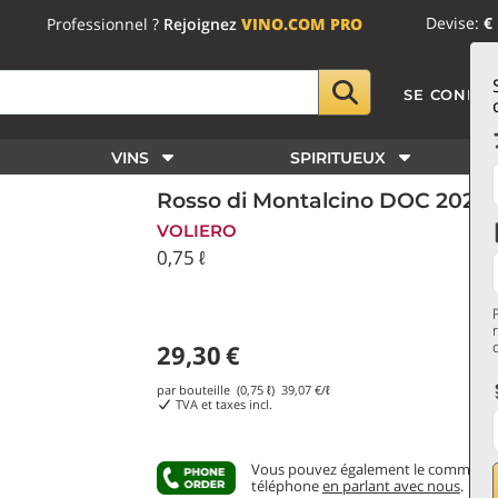
Devise:
€
Professionnel ?
Rejoignez
VINO.COM PRO
SE CONNE
VINS
SPIRITUEUX
Rosso di Montalcino DOC 2022 
VOLIERO
0,75 ℓ
29,30
€
par bouteille (0,75 ℓ)
39,07
€/ℓ
TVA et taxes incl.
Vous pouvez également le commande
téléphone
en parlant avec nous
.