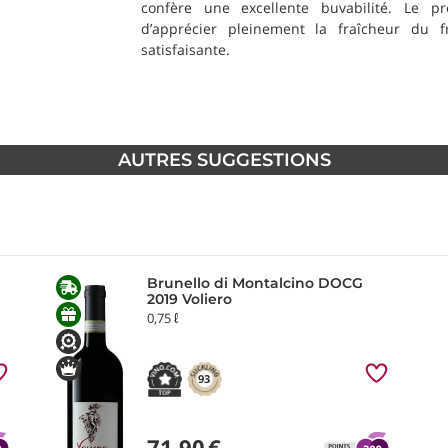
confère une excellente buvabilité. Le 
d’apprécier pleinement la fraîcheur du f
satisfaisante.
AUTRES SUGGESTIONS
Brunello di Montalcino DOCG
2019 Voliero
0,75 ℓ
93
71,90
€