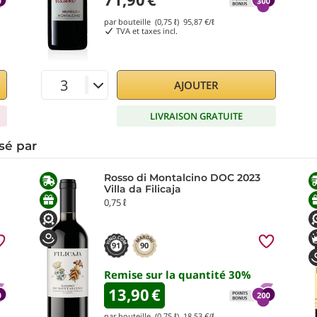
par bouteille (0,75 ℓ)
95,87
€/ℓ
TVA et taxes incl.
AJOUTER
LIVRAISON GRATUITE
sé par
Rosso di Montalcino DOC 2023
Villa da Filicaja
0,75 ℓ
91
90
Remise sur la quantité
30
%
13,90
€
par bouteille (0,75 ℓ)
18,53
€/ℓ