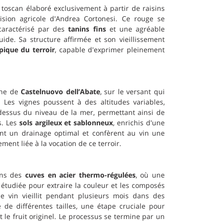
 toscan élaboré exclusivement à partir de raisins
 vision agricole d'Andrea Cortonesi. Ce rouge se
 caractérisé par des
tanins fins
et une agréable
ide. Sa structure affirmée et son vieillissement
pique du terroir
, capable d'exprimer pleinement
one de
Castelnuovo dell’Abate
, sur le versant qui
 Les vignes poussent à des altitudes variables,
dessus du niveau de la mer, permettant ainsi de
s. Les
sols argileux et sablonneux
, enrichis d'une
sent un drainage optimal et confèrent au vin une
tement liée à la vocation de ce terroir.
ans des
cuves en acier thermo-régulées
, où une
étudiée pour extraire la couleur et les composés
le vin vieillit pendant plusieurs mois dans des
de différentes tailles, une étape cruciale pour
 le fruit originel. Le processus se termine par un