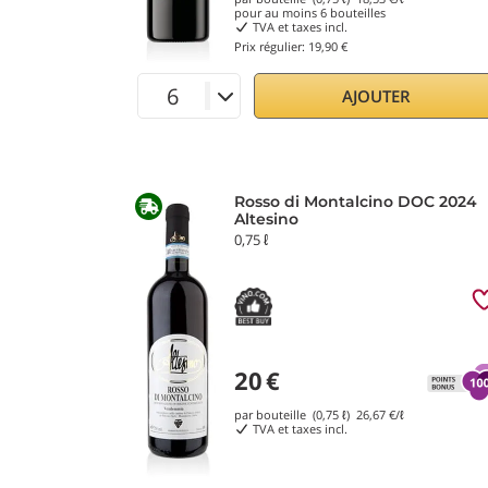
pour au moins
6
bouteilles
TVA et taxes incl.
Prix régulier:
19,90 €
AJOUTER
Rosso di Montalcino DOC 2024
Altesino
0,75 ℓ
20
€
par bouteille (0,75 ℓ)
26,67
€/ℓ
TVA et taxes incl.