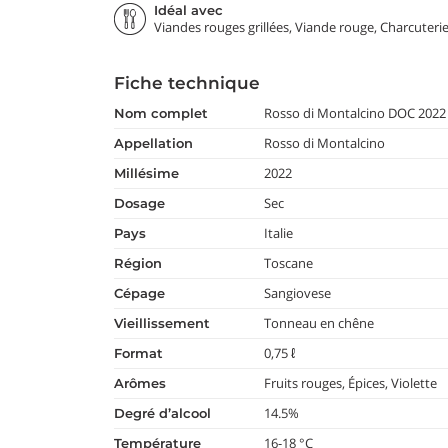
Idéal avec
Viandes rouges grillées, Viande rouge, Charcuteri
Fiche technique
Rosso di Montalcino DOC 2022 
nom complet
Rosso di Montalcino
appellation
2022
millésime
Sec
dosage
Italie
pays
Toscane
région
Sangiovese
cépage
Tonneau en chêne
vieillissement
0,75 ℓ
format
Fruits rouges, Épices, Violette
arômes
14.5%
degré d’alcool
16-18 °C
température