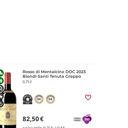
Rosso di Montalcino DOC 2023
Biondi-Santi Tenuta Greppo
0,75 ℓ
94
94
82,50
€
par bouteille (0,75 ℓ)
110
€/ℓ