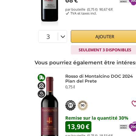
par bouteille (0,75 ℓ)
90,67
€/ℓ
TVA et taxes incl.
AJOUTER
SEULEMENT 3 DISPONIBLES
Vous pourriez également être intéres
Rosso di Montalcino DOC 2024
Pian del Prete
0,75 ℓ
91
90
Remise sur la quantité
30
%
13,90
€
par bouteille (0,75 ℓ)
18,53
€/ℓ