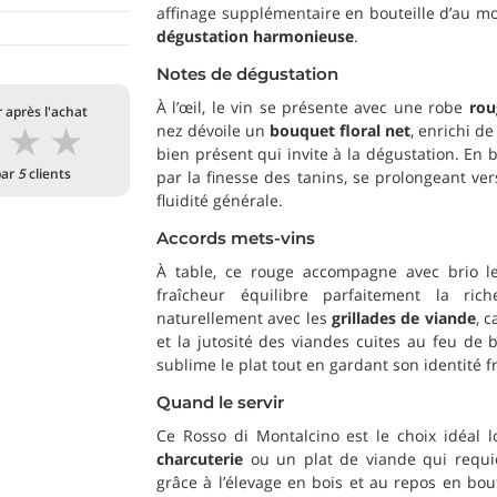
affinage supplémentaire en bouteille d’au moi
dégustation harmonieuse
.
Notes de dégustation
À l’œil, le vin se présente avec une robe
rou
 après l'achat
★
★
★
nez dévoile un
bouquet floral net
, enrichi d
bien présent qui invite à la dégustation. En b
par
5
clients
par la finesse des tanins, se prolongeant ve
fluidité générale.
Accords mets-vins
À table, ce rouge accompagne avec brio 
fraîcheur équilibre parfaitement la rich
naturellement avec les
grillades de viande
, 
et la jutosité des viandes cuites au feu de 
sublime le plat tout en gardant son identité fr
Quand le servir
Ce Rosso di Montalcino est le choix idéal
charcuterie
ou un plat de viande qui requier
grâce à l’élevage en bois et au repos en bou