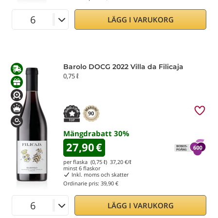
LÄGG I VARUKORG
Barolo DOCG 2022 Villa da Filicaja
0,75 ℓ
90
Mängdrabatt
30
%
27,90
€
per flaska (0,75 ℓ)
37,20
€/ℓ
minst
6
flaskor
Inkl. moms och skatter
Ordinarie pris:
39,90 €
LÄGG I VARUKORG