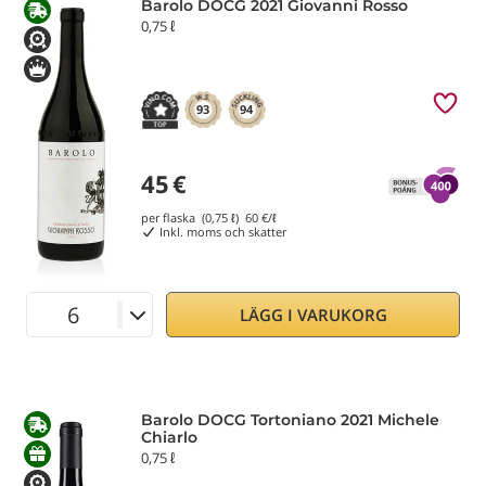
Barolo DOCG 2021 Giovanni Rosso
0,75 ℓ
93
94
45
€
per flaska (0,75 ℓ)
60
€/ℓ
Inkl. moms och skatter
LÄGG I VARUKORG
Barolo DOCG Tortoniano 2021 Michele
Chiarlo
0,75 ℓ