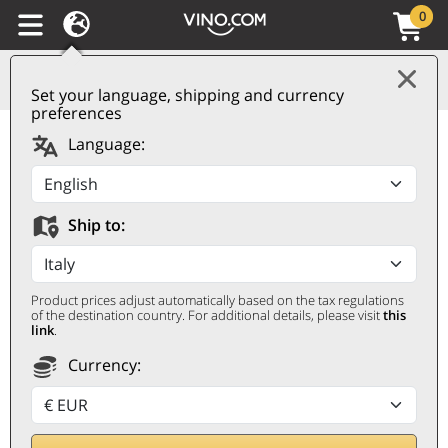
0
Set your language, shipping and currency
preferences
Barolo DOCG Riserva
Language:
2017 Ricossa
RICOSSA
Ship to:
0,75 ℓ
Product prices adjust automatically based on the tax regulations
of the destination country. For additional details, please visit
this
link
.
Currency: