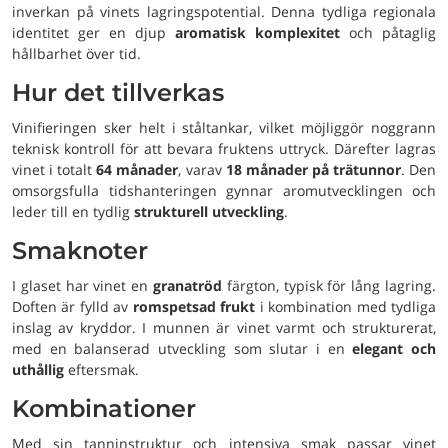
inverkan på vinets lagringspotential. Denna tydliga regionala
identitet ger en djup
aromatisk komplexitet
och påtaglig
hållbarhet över tid.
Hur det tillverkas
Vinifieringen sker helt i ståltankar, vilket möjliggör noggrann
teknisk kontroll för att bevara fruktens uttryck. Därefter lagras
vinet i totalt
64 månader
, varav
18 månader på trätunnor
. Den
omsorgsfulla tidshanteringen gynnar aromutvecklingen och
leder till en tydlig
strukturell utveckling
.
Smaknoter
I glaset har vinet en
granatröd
färgton, typisk för lång lagring.
Doften är fylld av
romspetsad frukt
i kombination med tydliga
inslag av kryddor. I munnen är vinet varmt och strukturerat,
med en balanserad utveckling som slutar i en
elegant och
uthållig
eftersmak.
Kombinationer
Med sin tanninstruktur och intensiva smak passar vinet