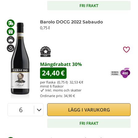
FRI FRAKT
Barolo DOCG 2022 Sabaudo
0,75 ℓ
Mängdrabatt
30
%
24,40
€
per flaska (0,75 ℓ)
32,53
€/ℓ
minst
6
flaskor
Inkl. moms och skatter
Ordinarie pris:
34,90 €
LÄGG I VARUKORG
FRI FRAKT