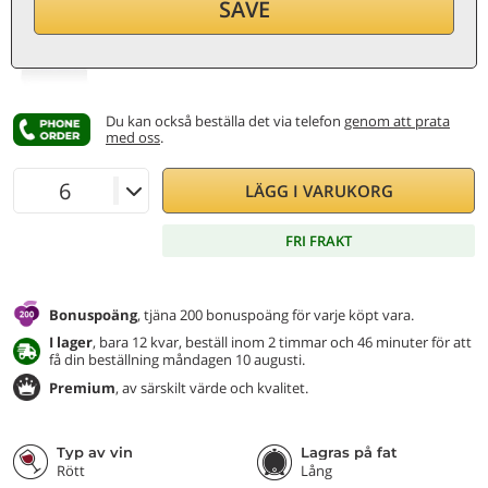
40,30
€
SAVE
per flaska (0,75 ℓ)
53,73
€/ℓ
Inkl. moms och skatter
Du kan också beställa det via telefon
genom att prata
med oss
.
LÄGG I VARUKORG
FRI FRAKT
Bonuspoäng
, tjäna 200 bonuspoäng för varje köpt vara.
I lager
, bara 12 kvar, beställ inom 2 timmar och 46 minuter för att
få din beställning måndagen 10 augusti.
Premium
, av särskilt värde och kvalitet.
Typ av vin
Lagras på fat
Rött
Lång