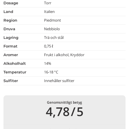
Torr
dosage
Italien
land
Piedmont
region
Nebbiolo
druva
Trä och stål
lagring
0,75 ℓ
format
Frukt i alkohol, Kryddor
aromer
14%
alkoholhalt
16-18 °C
temperatur
Innehåller sulfiter
Sulfiter
Genomsnittligt betyg
4,78
/
5