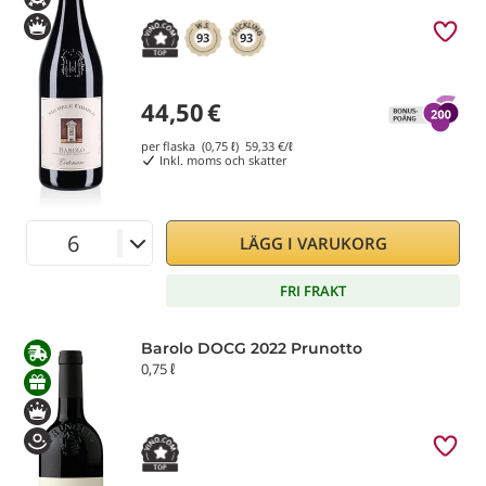
93
93
44,50
€
per flaska (0,75 ℓ)
59,33
€/ℓ
Inkl. moms och skatter
LÄGG I VARUKORG
FRI FRAKT
Barolo DOCG 2022 Prunotto
0,75 ℓ