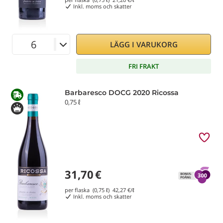
Inkl. moms och skatter
LÄGG I VARUKORG
FRI FRAKT
Barbaresco DOCG 2020 Ricossa
0,75 ℓ
31,70
€
per flaska (0,75 ℓ)
42,27
€/ℓ
Inkl. moms och skatter