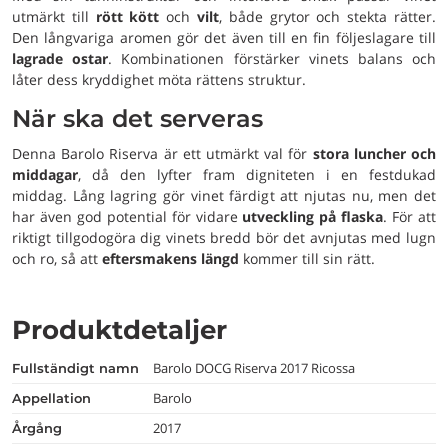
utmärkt till
rött kött
och
vilt
, både grytor och stekta rätter.
Den långvariga aromen gör det även till en fin följeslagare till
lagrade ostar
. Kombinationen förstärker vinets balans och
låter dess kryddighet möta rättens struktur.
När ska det serveras
Denna Barolo Riserva är ett utmärkt val för
stora luncher och
middagar
, då den lyfter fram digniteten i en festdukad
middag. Lång lagring gör vinet färdigt att njutas nu, men det
har även god potential för vidare
utveckling på flaska
. För att
riktigt tillgodogöra dig vinets bredd bör det avnjutas med lugn
och ro, så att
eftersmakens längd
kommer till sin rätt.
Produktdetaljer
Barolo DOCG Riserva 2017 Ricossa
fullständigt namn
Barolo
appellation
2017
årgång