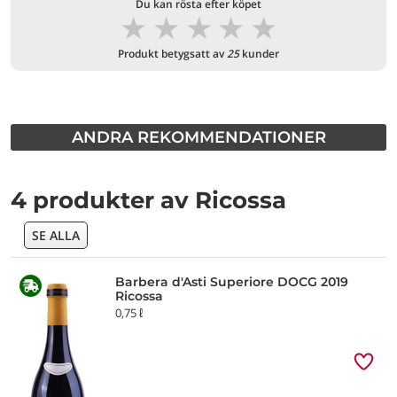
Du kan rösta efter köpet
★
★
★
★
★
Produkt betygsatt av
25
kunder
ANDRA REKOMMENDATIONER
4 produkter av Ricossa
SE ALLA
Barbera d'Asti Superiore DOCG 2019
Ricossa
0,75 ℓ