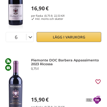
16,90
€
per flaska (0,75 ℓ)
22,53
€/ℓ
Inkl. moms och skatter
LÄGG I VARUKORG
Piemonte DOC Barbera Appassimento
2023 Ricossa
0,75 ℓ
15,90
€
per flaska (0,75 ℓ)
21,20
€/ℓ