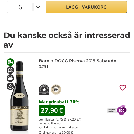
LÄGG I VARUKORG
Du kanske också är intresserad
av
Barolo DOCG Riserva 2019 Sabaudo
0,75 ℓ
90
Mängdrabatt
30
%
27,90
€
per flaska (0,75 ℓ)
37,20
€/ℓ
minst
6
flaskor
Inkl. moms och skatter
Ordinarie pris:
39,90 €