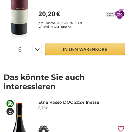
20,20
€
pro Flasche (0,75 ℓ)
26,93
€/ℓ
Inkl. MwSt. und St.
IN DEN WARENKORB
Das könnte Sie auch
interessieren
Etna Rosso DOC 2024 Inessa
0,75 ℓ