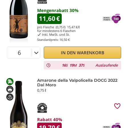
Mengenrabatt
30
%
11,60
€
pro Flasche (0,75 ℓ)
15,47
€/ℓ
für mindestens
6
Flaschen
Inkl. MwSt. und St.
Standardpreis:
16,50 €
IN DEN WARENKORB
16
19
37
Auslaufende
S
M
S
Amarone della Valpolicella DOCG 2022
Dal Moro
0,75 ℓ
Rabatt 40%
19,70
€