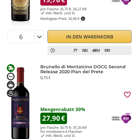
pro Flasche (0,75 ℓ)
26,27
€/ℓ
Inkl. MwSt. und St.
Niedrigster Preis:
32,90 €
IN DEN WARENKORB
7
16
48
19
T
S
M
S
Brunello di Montalcino DOCG Second
Release 2020 Pian del Prete
0,75 ℓ
Mengenrabatt
30
%
27,90
€
pro Flasche (0,75 ℓ)
37,20
€/ℓ
für mindestens
6
Flaschen
Inkl. MwSt. und St.