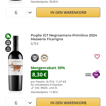
Standardpreis:
39,90 €
IN DEN WARENKORB
Puglia IGT Negroamaro-Primitivo 2024
Masseria Ficarigna
0,75 ℓ
92
93
Mengenrabatt
30
%
8,30
€
pro Flasche (0,75 ℓ)
11,07
€/ℓ
für mindestens
6
Flaschen
Inkl. MwSt. und St.
Standardpreis:
11,80 €
IN DEN WARENKORB