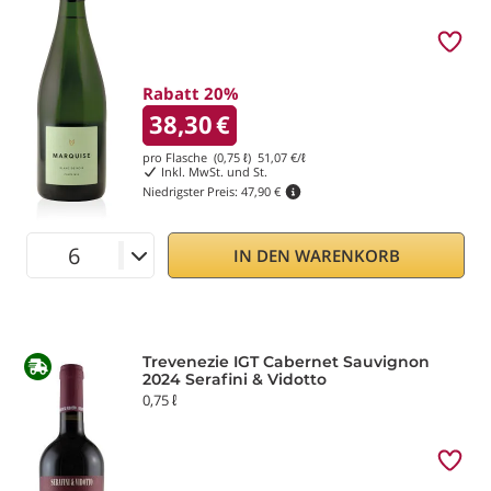
Rabatt 20%
38,30
€
pro Flasche (0,75 ℓ)
51,07
€/ℓ
Inkl. MwSt. und St.
Niedrigster Preis:
47,90 €
IN DEN WARENKORB
Trevenezie IGT Cabernet Sauvignon
2024 Serafini & Vidotto
0,75 ℓ