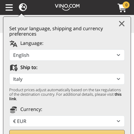
0
Set your language, shipping and currency
preferences
Montello Asolo DOC Il
Language:
Rosso Dell'Abazia 2020
Serafini & Vidotto
Ship to:
SERAFINI & VIDOTTO
0,75 ℓ
Product prices adjust automatically based on the tax regulations
of the destination country. For additional details, please visit
this
link
.
Currency: