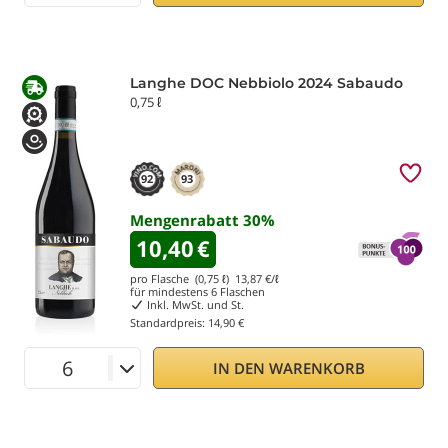
Langhe DOC Nebbiolo 2024 Sabaudo
0,75 ℓ
92
93
Mengenrabatt
30
%
10,40
€
pro Flasche (0,75 ℓ)
13,87
€/ℓ
für mindestens
6
Flaschen
Inkl. MwSt. und St.
Standardpreis:
14,90 €
IN DEN WARENKORB