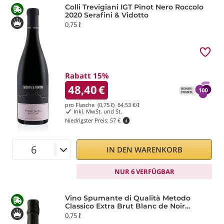
Colli Trevigiani IGT Pinot Nero Roccolo
2020 Serafini & Vidotto
0,75 ℓ
Rabatt 15%
48,40
€
pro Flasche (0,75 ℓ)
64,53
€/ℓ
Inkl. MwSt. und St.
Niedrigster Preis:
57 €
IN DEN WARENKORB
NUR 6 VERFÜGBAR
Vino Spumante di Qualità Metodo
Classico Extra Brut Blanc de Noir
Marquise Cuvée M16 Serafini & Vidotto
0,75 ℓ