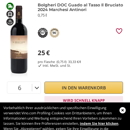
Bolgheri DOC Guado al Tasso Il Bruciato
2024 Marchesi Antinori
0,75 ℓ
97
90
25
€
pro Flasche (0,75 ℓ)
33,33
€/ℓ
Inkl. MwSt. und St.
IN DEN WARENKORB
WIRD SCHNELL KNAPP
Vorbehaltlich Ihrer ausdrücklichen und spezifischen Einwilligung
verwendet Vino.com Profiling-Cookies von Drittanbietern, um Ihnen
Informationen und Werbung entsprechend Ihren Vorlieben zukommen zu
lassen. Sie können Ihre Präferenzen einstellen,
indem Sie hier klicken
.
Wenn Sie „Akzeptieren“ wählen, geben Sie Ihre Einwilligung in die