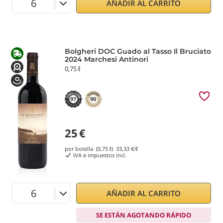
AÑADIR AL CARRITO
Bolgheri DOC Guado al Tasso Il Bruciato
2024 Marchesi Antinori
0,75 ℓ
97
90
25
€
por botella (0,75 ℓ)
33,33
€/ℓ
IVA e impuestos incl.
AÑADIR AL CARRITO
SE ESTÁN AGOTANDO RÁPIDO