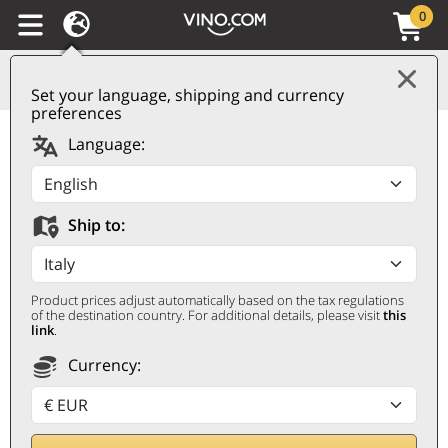
0
Set your language, shipping and currency
preferences
Montello Asolo DOC Il
Language:
Rosso Dell'Abazia 2020
Serafini & Vidotto
Ship to:
SERAFINI & VIDOTTO
0,75 ℓ
Product prices adjust automatically based on the tax regulations
of the destination country. For additional details, please visit
this
link
.
Currency: