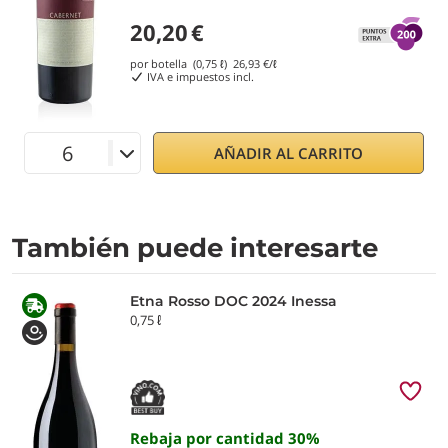
20,20
€
por botella (0,75 ℓ)
26,93
€/ℓ
IVA e impuestos incl.
AÑADIR AL CARRITO
También puede interesarte
Etna Rosso DOC 2024 Inessa
0,75 ℓ
Rebaja por cantidad
30
%