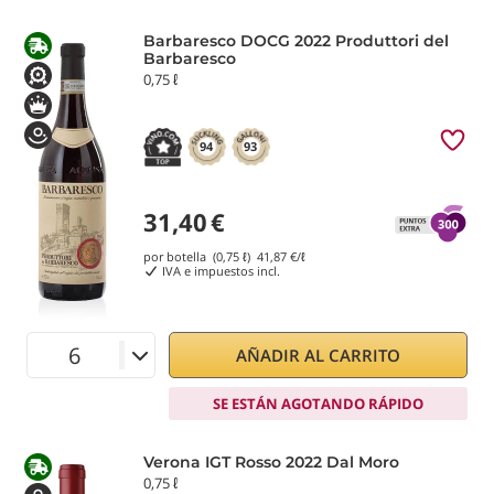
Barbaresco DOCG 2022 Produttori del
Barbaresco
0,75 ℓ
94
93
31,40
€
por botella (0,75 ℓ)
41,87
€/ℓ
IVA e impuestos incl.
AÑADIR AL CARRITO
SE ESTÁN AGOTANDO RÁPIDO
Verona IGT Rosso 2022 Dal Moro
0,75 ℓ