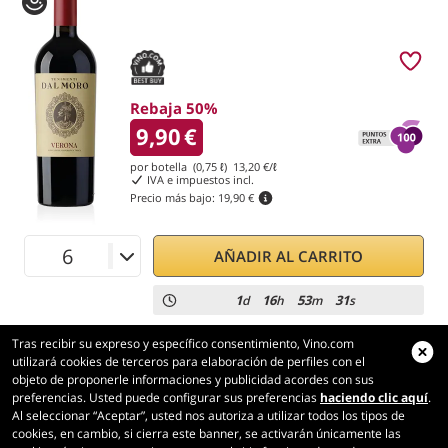
Rebaja 50%
9,90
€
por botella (0,75 ℓ)
13,20
€/ℓ
IVA e impuestos incl.
Precio más bajo:
19,90 €
AÑADIR AL CARRITO
1
16
53
31
d
h
m
s
Tras recibir su expreso y específico consentimiento, Vino.com
utilizará cookies de terceros para elaboración de perfiles con el
objeto de proponerle informaciones y publicidad acordes con sus
preferencias. Usted puede configurar sus preferencias
haciendo clic aquí
.
Vino.com
Al seleccionar “Aceptar”, usted nos autoriza a utilizar todos los tipos de
Made with
in Tuscany
cookies, en cambio, si cierra este banner, se activarán únicamente las