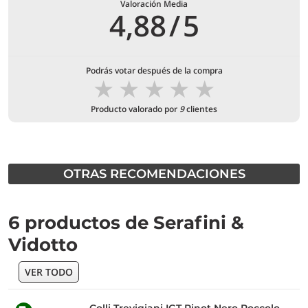
Valoración Media
4,88
/
5
Podrás votar después de la compra
★
★
★
★
★
Producto valorado por
9
clientes
OTRAS RECOMENDACIONES
6 productos de Serafini &
Vidotto
VER TODO