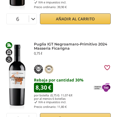
IVA e impuestos incl.
Precio ordinario:
39,90 €
AÑADIR AL CARRITO
Puglia IGT Negroamaro-Primitivo 2024
Masseria Ficarigna
0,75 ℓ
92
93
Rebaja por cantidad
30
%
8,30
€
por botella (0,75 ℓ)
11,07
€/ℓ
por al menos
6
botellas
IVA e impuestos incl.
Precio ordinario:
11,80 €