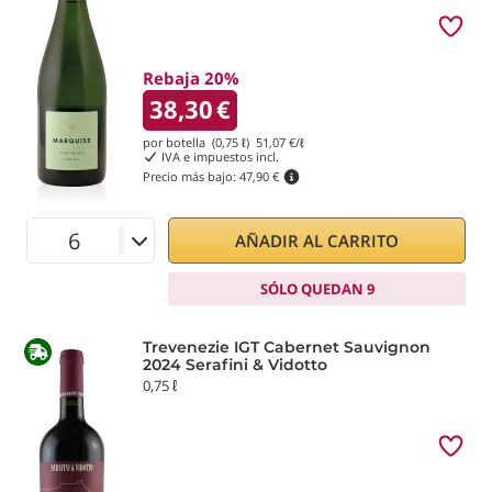
Rebaja 20%
38,30
€
por botella (0,75 ℓ)
51,07
€/ℓ
IVA e impuestos incl.
Precio más bajo:
47,90 €
AÑADIR AL CARRITO
SÓLO QUEDAN 9
Trevenezie IGT Cabernet Sauvignon
2024 Serafini & Vidotto
0,75 ℓ