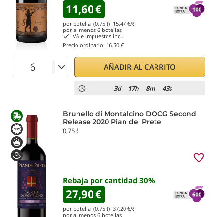
11,60
€
por botella (0,75 ℓ)
15,47
€/ℓ
por al menos
6
botellas
IVA e impuestos incl.
Precio ordinario:
16,50 €
AÑADIR AL CARRITO
3
17
8
43
d
h
m
s
Brunello di Montalcino DOCG Second
Release 2020 Pian del Prete
0,75 ℓ
Rebaja por cantidad
30
%
27,90
€
por botella (0,75 ℓ)
37,20
€/ℓ
por al menos
6
botellas