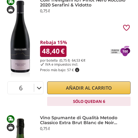
Colli Trevigiani IGT Pinot Nero Roccolo
2020 Serafini & Vidotto
0,75 ℓ
Rebaja 15%
48,40
€
por botella (0,75 ℓ)
64,53
€/ℓ
IVA e impuestos incl.
Precio más bajo:
57 €
AÑADIR AL CARRITO
SÓLO QUEDAN 6
Vino Spumante di Qualità Metodo
Classico Extra Brut Blanc de Noir
Marquise Cuvée M16 Serafini & Vidotto
0,75 ℓ