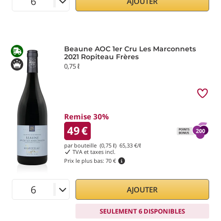
AJOUTER
Beaune AOC 1er Cru Les Marconnets
2021 Ropiteau Frères
0,75 ℓ
Remise 30%
49
€
par bouteille (0,75 ℓ)
65,33
€/ℓ
TVA et taxes incl.
Prix le plus bas:
70 €
AJOUTER
SEULEMENT 6 DISPONIBLES