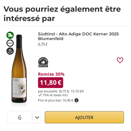
Vous pourriez également être
intéressé par
Südtirol - Alto Adige DOC Kerner 2025
Blumenfeld
0,75 ℓ
Remise 30%
11,80
€
par bouteille (0,75 ℓ)
15,73
€/ℓ
TVA et taxes incl.
Prix le plus bas:
16,90 €
AJOUTER