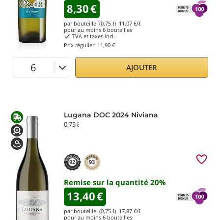
8,30
€
par bouteille (0,75 ℓ)
11,07
€/ℓ
pour au moins
6
bouteilles
TVA et taxes incl.
Prix régulier:
11,90 €
AJOUTER
Lugana DOC 2024 Niviana
0,75 ℓ
92
93
Remise sur la quantité
20
%
13,40
€
par bouteille (0,75 ℓ)
17,87
€/ℓ
pour au moins
6
bouteilles