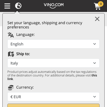
0
Set your language, shipping and currency
preferences
Petit Chablis AOC 2023
Language:
Ropiteau Frères
ROPITEAU FRÈRES
Ship to:
0,75 ℓ
Product prices adjust automatically based on the tax regulations
of the destination country. For additional details, please visit
this
link
.
Currency:
Remise 30%
15,30
€