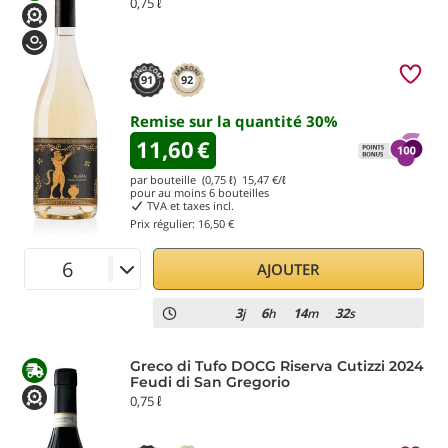
0,75 ℓ
91
92
Remise sur la quantité
30
%
11,60
€
par bouteille (0,75 ℓ)
15,47
€/ℓ
pour au moins
6
bouteilles
TVA et taxes incl.
Prix régulier:
16,50 €
AJOUTER
3
6
14
31
j
h
m
s
Greco di Tufo DOCG Riserva Cutizzi 2024
Feudi di San Gregorio
0,75 ℓ