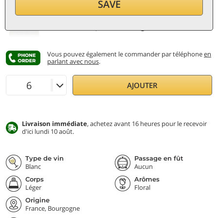
SAVE
par bouteille (0,75 ℓ)
20,40
€/ℓ
TVA et taxes incl.
Prix le plus bas:
21,90 €
Vous pouvez également le commander par téléphone
en
parlant avec nous
.
AJOUTER
Livraison immédiate
, achetez avant 16 heures pour le recevoir
d'ici lundi 10 août.
Type de vin
Passage en fût
Blanc
Aucun
Corps
Arômes
Léger
Floral
Origine
France, Bourgogne