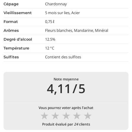
Chardonnay
cépage
5 mois sur lies, Acier
vieillissement
0,75 ℓ
format
Fleurs blanches, Mandarine, Minéral
arômes
12.5%
degré d’alcool
12 °C
température
Contient des sulfites
Sulfites
Note moyenne
4,11
/
5
Vous pourrez voter après l'achat
★
★
★
★
★
Produit évalué par
24
clients