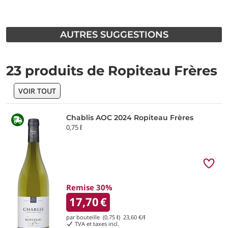
AUTRES SUGGESTIONS
23 produits de Ropiteau Frères
VOIR TOUT
Chablis AOC 2024 Ropiteau Frères
0,75 ℓ
Remise 30%
17,70
€
par bouteille (0,75 ℓ)
23,60
€/ℓ
TVA et taxes incl.