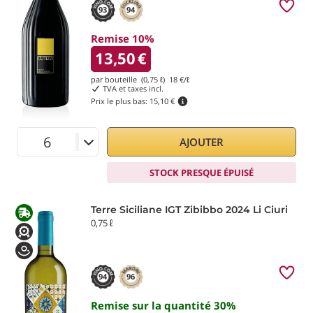
93
94
Remise 10%
13,50
€
par bouteille (0,75 ℓ)
18
€/ℓ
TVA et taxes incl.
Prix le plus bas:
15,10 €
AJOUTER
STOCK PRESQUE ÉPUISÉ
Terre Siciliane IGT Zibibbo 2024 Li Ciuri
0,75 ℓ
94
96
Remise sur la quantité
30
%