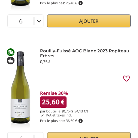
Prix le plus bas:
25,40 €
AJOUTER
Pouilly-Fuissé AOC Blanc 2023 Ropiteau
Frères
0,75 ℓ
Remise 30%
25,60
€
par bouteille (0,75 ℓ)
34,13
€/ℓ
TVA et taxes incl.
Prix le plus bas:
36,60 €