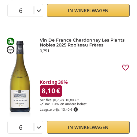
IN WINKELWAGEN
Vin De France Chardonnay Les Plants
Nobles 2025 Ropiteau Frères
0,75 ℓ
Korting 39%
8,10
€
per fles (0,75 ℓ)
10,80
€/ℓ
incl. BTW en andere belast.
Laagste prijs:
13,40 €
IN WINKELWAGEN