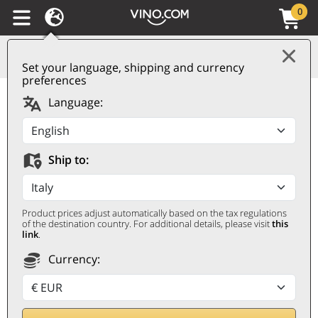
0
Set your language, shipping and currency
preferences
Petit Chablis AOC 2023
Language:
Ropiteau Frères
ROPITEAU FRÈRES
Ship to:
0,75 ℓ
Product prices adjust automatically based on the tax regulations
of the destination country. For additional details, please visit
this
link
.
Currency:
Korting 30%
15,30
€