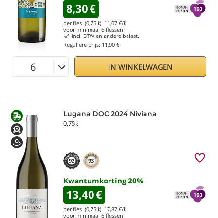
8,30
€
per fles (0,75 ℓ)
11,07
€/ℓ
voor minimaal
6
flessen
incl. BTW en andere belast.
Reguliere prijs:
11,90 €
IN WINKELWAGEN
Lugana DOC 2024 Niviana
0,75 ℓ
92
93
Kwantumkorting
20
%
13,40
€
per fles (0,75 ℓ)
17,87
€/ℓ
voor minimaal
6
flessen