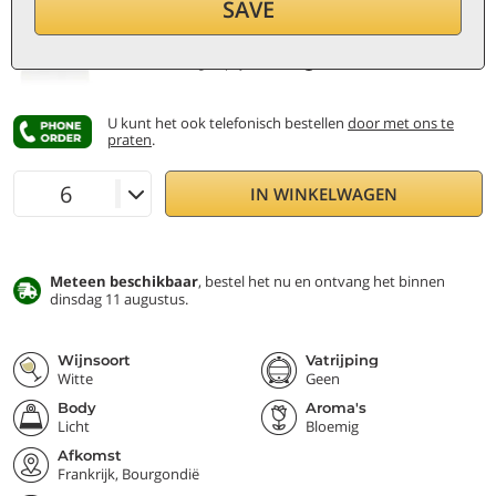
SAVE
per fles (0,75 ℓ)
20,40
€/ℓ
incl. BTW en andere belast.
Laagste prijs:
21,90 €
U kunt het ook telefonisch bestellen
door met ons te
praten
.
IN WINKELWAGEN
Meteen beschikbaar
, bestel het nu en ontvang het binnen
dinsdag 11 augustus.
Wijnsoort
Vatrijping
Witte
Geen
Body
Aroma's
Licht
Bloemig
Afkomst
Frankrijk, Bourgondië