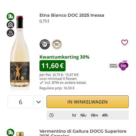
Etna Bianco DOC 2025 Inessa
0,75 ℓ
91
92
Kwantumkorting
30
%
11,60
€
per fles (0,75 ℓ)
15,47
€/ℓ
voor minimaal
6
flessen
incl. BTW en andere belast.
Reguliere prijs:
16,50 €
IN WINKELWAGEN
1
16
16
48
d
u
m
s
Vermentino di Gallura DOCG Superiore