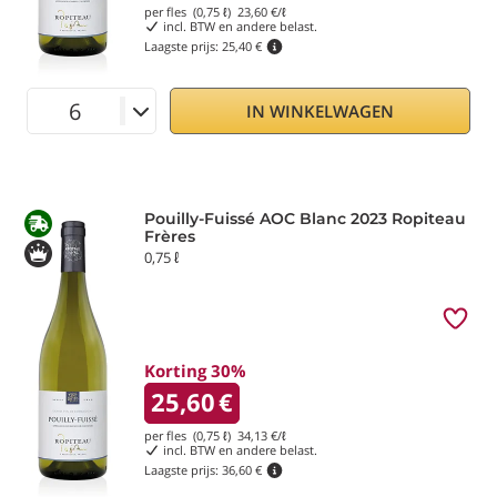
per fles (0,75 ℓ)
23,60
€/ℓ
incl. BTW en andere belast.
Laagste prijs:
25,40 €
IN WINKELWAGEN
Pouilly-Fuissé AOC Blanc 2023 Ropiteau
Frères
0,75 ℓ
Korting 30%
25,60
€
per fles (0,75 ℓ)
34,13
€/ℓ
incl. BTW en andere belast.
Laagste prijs:
36,60 €