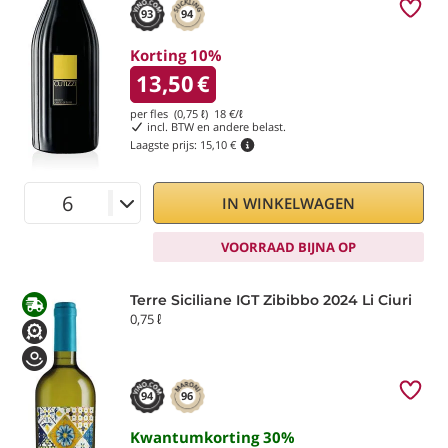
93
94
Korting 10%
13,50
€
per fles (0,75 ℓ)
18
€/ℓ
incl. BTW en andere belast.
Laagste prijs:
15,10 €
IN WINKELWAGEN
VOORRAAD BIJNA OP
Terre Siciliane IGT Zibibbo 2024 Li Ciuri
0,75 ℓ
94
96
Kwantumkorting
30
%