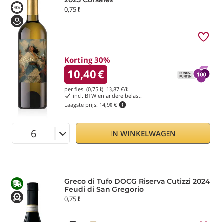
2025 Corsales
0,75 ℓ
Korting 30%
10,40
€
per fles (0,75 ℓ)
13,87
€/ℓ
incl. BTW en andere belast.
Laagste prijs:
14,90 €
IN WINKELWAGEN
Greco di Tufo DOCG Riserva Cutizzi 2024
Feudi di San Gregorio
0,75 ℓ