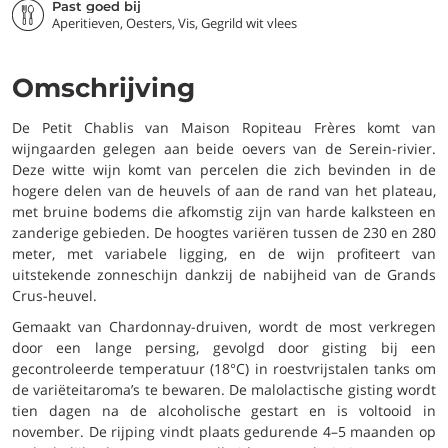
Past goed bij
Aperitieven, Oesters, Vis, Gegrild wit vlees
Omschrijving
De Petit Chablis van Maison Ropiteau Frères komt van
wijngaarden gelegen aan beide oevers van de Serein-rivier.
Deze witte wijn komt van percelen die zich bevinden in de
hogere delen van de heuvels of aan de rand van het plateau,
met bruine bodems die afkomstig zijn van harde kalksteen en
zanderige gebieden. De hoogtes variëren tussen de 230 en 280
meter, met variabele ligging, en de wijn profiteert van
uitstekende zonneschijn dankzij de nabijheid van de Grands
Crus-heuvel.
Gemaakt van Chardonnay-druiven, wordt de most verkregen
door een lange persing, gevolgd door gisting bij een
gecontroleerde temperatuur (18°C) in roestvrijstalen tanks om
de variëteitaroma’s te bewaren. De malolactische gisting wordt
tien dagen na de alcoholische gestart en is voltooid in
november. De rijping vindt plaats gedurende 4–5 maanden op