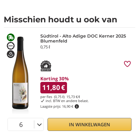
Misschien houdt u ook van
Südtirol - Alto Adige DOC Kerner 2025
Blumenfeld
0,75 ℓ
Korting 30%
11,80
€
per fles (0,75 ℓ)
15,73
€/ℓ
incl. BTW en andere belast.
Laagste prijs:
16,90 €
IN WINKELWAGEN