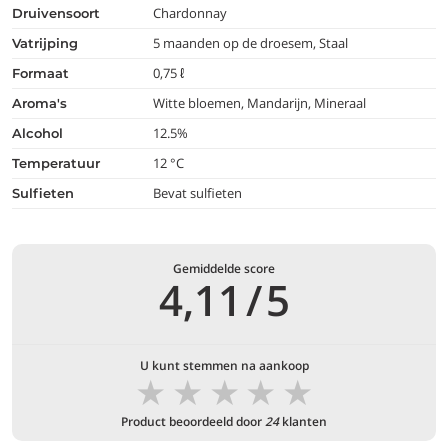
Chardonnay
druivensoort
5 maanden op de droesem, Staal
vatrijping
0,75 ℓ
formaat
Witte bloemen, Mandarijn, Mineraal
aroma's
12.5%
alcohol
12 °C
temperatuur
Bevat sulfieten
Sulfieten
Gemiddelde score
4,11
/
5
U kunt stemmen na aankoop
★
★
★
★
★
Product beoordeeld door
24
klanten