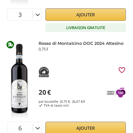
AJOUTER
LIVRAISON GRATUITE
Rosso di Montalcino DOC 2024 Altesino
0,75 ℓ
20
€
par bouteille (0,75 ℓ)
26,67
€/ℓ
TVA et taxes incl.
AJOUTER