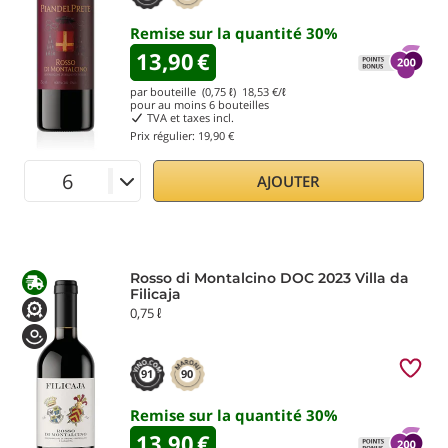
Remise sur la quantité
30
%
13,90
€
par bouteille (0,75 ℓ)
18,53
€/ℓ
pour au moins
6
bouteilles
TVA et taxes incl.
Prix régulier:
19,90 €
AJOUTER
Rosso di Montalcino DOC 2023 Villa da
Filicaja
0,75 ℓ
91
90
Remise sur la quantité
30
%
13,90
€