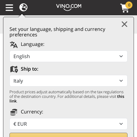
0
Set your language, shipping and currency
preferences
Rosso di Montalcino
Language:
DOC 2023 Leonardo da
Vinci
Ship to:
LEONARDO DA VINCI
0,75 ℓ
Product prices adjust automatically based on the tax regulations
of the destination country. For additional details, please visit
this
link
.
Currency: