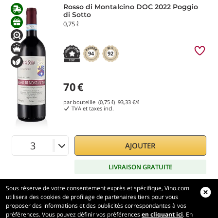
Rosso di Montalcino DOC 2022 Poggio
di Sotto
0,75 ℓ
94
92
70
€
par bouteille (0,75 ℓ)
93,33
€/ℓ
TVA et taxes incl.
AJOUTER
LIVRAISON GRATUITE
Sous réserve de votre consentement exprès et spécifique, Vino.com
utilisera des cookies de profilage de partenaires tiers pour vous
proposer des informations et des publicités correspondantes à vos
préférences. Vous pouvez définir vos préférences
en cliquant ici
. En