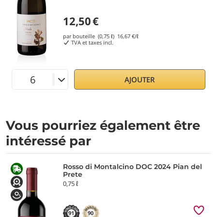
12,50
€
par bouteille (0,75 ℓ)
16,67
€/ℓ
TVA et taxes incl.
AJOUTER
Vous pourriez également être
intéressé par
Rosso di Montalcino DOC 2024 Pian del
Prete
0,75 ℓ
91
90