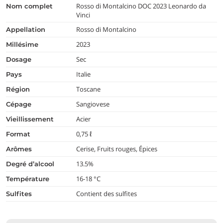
Rosso di Montalcino DOC 2023 Leonardo da
nom complet
Vinci
Rosso di Montalcino
appellation
2023
millésime
Sec
dosage
Italie
pays
Toscane
région
Sangiovese
cépage
Acier
vieillissement
0,75 ℓ
format
Cerise, Fruits rouges, Épices
arômes
13.5%
degré d’alcool
16-18 °C
température
Contient des sulfites
Sulfites