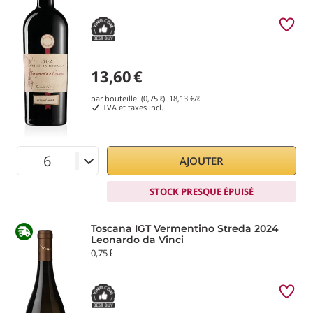
13,60
€
par bouteille (0,75 ℓ)
18,13
€/ℓ
TVA et taxes incl.
AJOUTER
STOCK PRESQUE ÉPUISÉ
Toscana IGT Vermentino Streda 2024
Leonardo da Vinci
0,75 ℓ