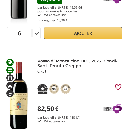
par bouteille (0,75 ℓ)
18,53
€/ℓ
pour au moins
6
bouteilles
TVA et taxes incl.
Prix régulier:
19,90 €
AJOUTER
Rosso di Montalcino DOC 2023 Biondi-
Santi Tenuta Greppo
0,75 ℓ
94
94
82,50
€
par bouteille (0,75 ℓ)
110
€/ℓ
TVA et taxes incl.