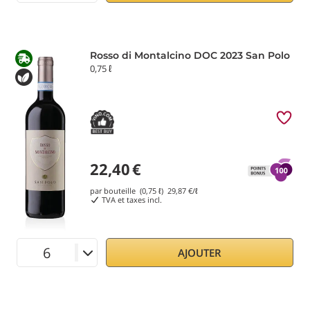
Rosso di Montalcino DOC 2023 San Polo
0,75 ℓ
22,40
€
par bouteille (0,75 ℓ)
29,87
€/ℓ
TVA et taxes incl.
AJOUTER