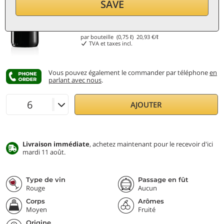
SAVE
15,70
€
par bouteille (0,75 ℓ)
20,93
€/ℓ
TVA et taxes incl.
Vous pouvez également le commander par téléphone
en
parlant avec nous
.
AJOUTER
Livraison immédiate
, achetez maintenant pour le recevoir d'ici
mardi 11 août.
Type de vin
Passage en fût
Rouge
Aucun
Corps
Arômes
Moyen
Fruité
Origine