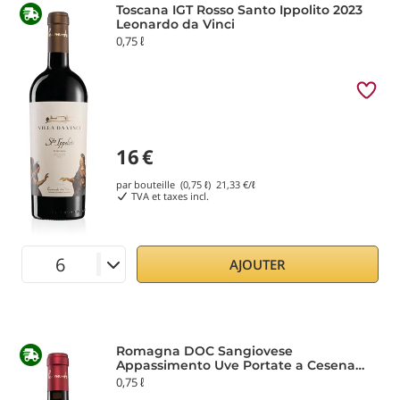
Toscana IGT Rosso Santo Ippolito 2023
Leonardo da Vinci
0,75 ℓ
16
€
par bouteille (0,75 ℓ)
21,33
€/ℓ
TVA et taxes incl.
AJOUTER
Romagna DOC Sangiovese
Appassimento Uve Portate a Cesena
2023 Leonardo da Vinci
0,75 ℓ