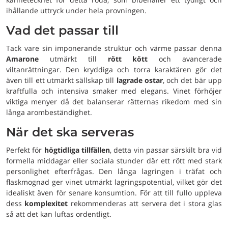
ihållande uttryck under hela provningen.
Vad det passar till
Tack vare sin imponerande struktur och värme passar denna
Amarone
utmärkt till
rött kött
och avancerade
viltanrättningar. Den kryddiga och torra karaktären gör det
även till ett utmärkt sällskap till
lagrade ostar
, och det bär upp
kraftfulla och intensiva smaker med elegans. Vinet förhöjer
viktiga menyer då det balanserar rätternas rikedom med sin
långa arombeständighet.
När det ska serveras
Perfekt för
högtidliga tillfällen
, detta vin passar särskilt bra vid
formella middagar eller sociala stunder där ett rött med stark
personlighet efterfrågas. Den långa lagringen i träfat och
flaskmognad ger vinet utmärkt lagringspotential, vilket gör det
idealiskt även för senare konsumtion. För att till fullo uppleva
dess
komplexitet
rekommenderas att servera det i stora glas
så att det kan luftas ordentligt.