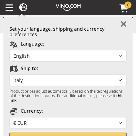
0
Set your language, shipping and currency
preferences
Amarone della
Language:
Valpolicella Classico
DOCG Capitel della
Ship to:
Crosara 2017 Montresor
MONTRESOR
Product prices adjust automatically based on the tax regulations
0,75 ℓ
of the destination country. For additional details, please visit
this
link
.
Currency: