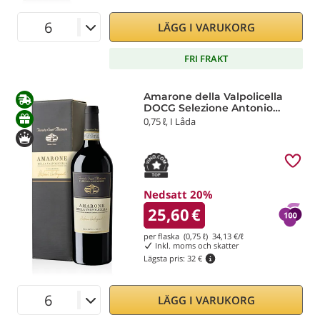
LÄGG I VARUKORG
FRI FRAKT
Amarone della Valpolicella
DOCG Selezione Antonio
Castagnedi 2021 Tenuta
0,75 ℓ, I Låda
Sant'Antonio
Nedsatt 20%
25,60
€
per flaska (0,75 ℓ)
34,13
€/ℓ
Inkl. moms och skatter
Lägsta pris:
32 €
LÄGG I VARUKORG