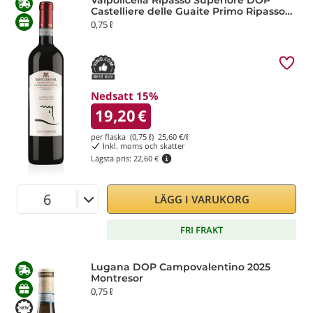
Valpolicella Ripasso Superiore DOP
Castelliere delle Guaite Primo Ripasso
2019 Montresor
0,75 ℓ
Nedsatt 15%
19,20
€
per flaska (0,75 ℓ)
25,60
€/ℓ
Inkl. moms och skatter
Lägsta pris:
22,60 €
LÄGG I VARUKORG
FRI FRAKT
Lugana DOP Campovalentino 2025
Montresor
0,75 ℓ