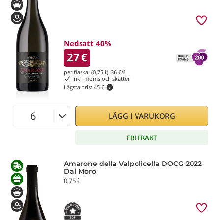
Nedsatt 40%
27
€
per flaska (0,75 ℓ)
36
€/ℓ
Inkl. moms och skatter
Lägsta pris:
45 €
LÄGG I VARUKORG
FRI FRAKT
Amarone della Valpolicella DOCG 2022
Dal Moro
0,75 ℓ