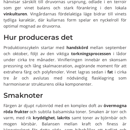
hänvisar särskilt till druvornas ursprung, odlade i en terroir
som ger vinet balans och stark förankring i den lokala
vinkulturen
. Vingårdarnas fördelaktiga läge bidrar till vinets
tydliga karaktär, där kullarnas form spelar en nyckelroll för
optimal mognad av druvorna.
Hur produceras det
Produktionscykeln startar med
handskörd
mellan september
och oktober, följt av den viktiga
torkningsprocessen
i lådor
under cirka tre månader. Vinifieringen innebär en skonsam
pressning och lång skalmaceration, avgörande moment för att
extrahera färg och polyfenoler. Vinet lagras sedan i
fat
i cirka
tre år och avslutas med nödvändig flasklagring som
harmoniserar strukturens olika komponenter.
Smaknoter
Färgen är djupt rubinröd med en komplex doft av
övermogna
röda frukter
och subtila balsamiska toner. Smaken är torr och
varm, med rik
kryddighet
,
lakrits
samt toner av björnbär och
mogen körsbär. Balansen mellan kraft och finess är
kännetecknet för detta röda, som bibehåller ett tydligt och