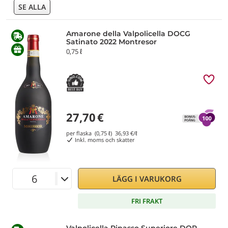
SE ALLA
Amarone della Valpolicella DOCG
Satinato 2022 Montresor
0,75 ℓ
27,70
€
per flaska (0,75 ℓ)
36,93
€/ℓ
Inkl. moms och skatter
LÄGG I VARUKORG
FRI FRAKT