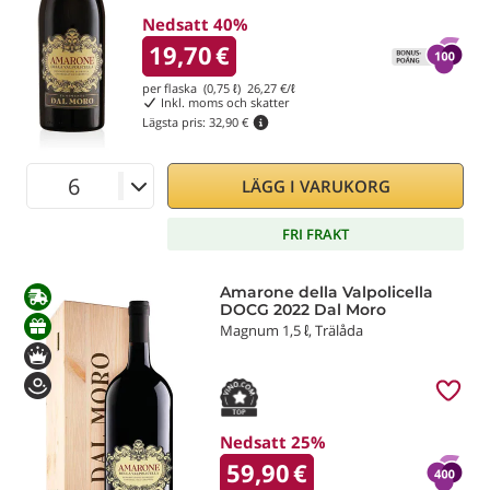
Nedsatt 40%
19,70
€
per flaska (0,75 ℓ)
26,27
€/ℓ
Inkl. moms och skatter
Lägsta pris:
32,90 €
LÄGG I VARUKORG
FRI FRAKT
Amarone della Valpolicella
DOCG 2022 Dal Moro
Magnum 1,5 ℓ, Trälåda
Nedsatt 25%
59,90
€