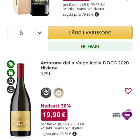
per flaska (1,5 ℓ)
39,93
€/ℓ
Inkl. moms och skatter
Lägsta pris:
79,90 €
LÄGG I VARUKORG
FRI FRAKT
Amarone della Valpolicella DOCG 2020
Niviana
0,75 ℓ
92
93
Nedsatt 30%
19,90
€
per flaska (0,75 ℓ)
26,53
€/ℓ
Inkl. moms och skatter
Lägsta pris:
28,50 €