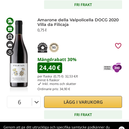
FRI FRAKT
Amarone della Valpolicella DOCG 2020
Villa da Filicaja
0,75 ℓ
93
Mängdrabatt
30
%
24,40
€
per flaska (0,75 ℓ)
32,53
€/ℓ
minst
6
flaskor
Inkl. moms och skatter
Ordinarie pris:
34,90 €
LÄGG I VARUKORG
FRI FRAKT
Genom att ge ditt uttryckliga och specifika samtycke godkänner du