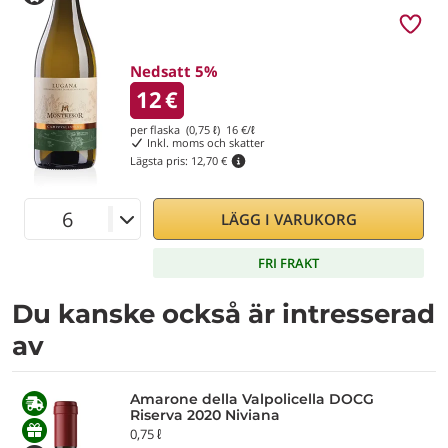
Nedsatt 5%
12
€
per flaska (0,75 ℓ)
16
€/ℓ
Inkl. moms och skatter
Lägsta pris:
12,70 €
LÄGG I VARUKORG
FRI FRAKT
Du kanske också är intresserad
av
Amarone della Valpolicella DOCG
Riserva 2020 Niviana
0,75 ℓ