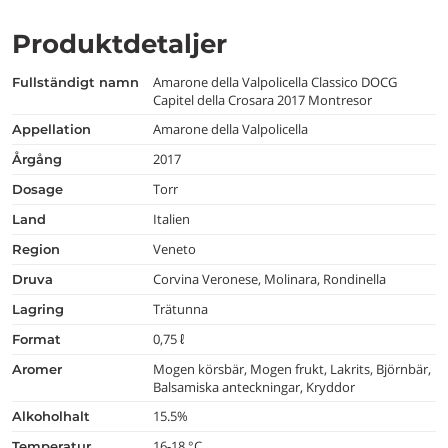
Produktdetaljer
Amarone della Valpolicella Classico DOCG
fullständigt namn
Capitel della Crosara 2017 Montresor
Amarone della Valpolicella
appellation
2017
årgång
Torr
dosage
Italien
land
Veneto
region
Corvina Veronese, Molinara, Rondinella
druva
Trätunna
lagring
0,75 ℓ
format
Mogen körsbär, Mogen frukt, Lakrits, Björnbär,
aromer
Balsamiska anteckningar, Kryddor
15.5%
alkoholhalt
16-18 °C
temperatur