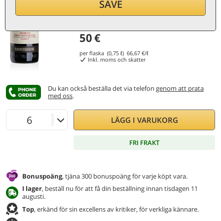
SAVE
50
€
per flaska (0,75 ℓ)
66,67
€/ℓ
Inkl. moms och skatter
Du kan också beställa det via telefon
genom att prata
med oss
.
LÄGG I VARUKORG
FRI FRAKT
Bonuspoäng
, tjäna 300 bonuspoäng för varje köpt vara.
I lager
, beställ nu för att få din beställning innan tisdagen 11
augusti.
Top
, erkänd för sin excellens av kritiker, för verkliga kännare.