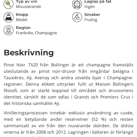
Typ av vin
Lagras på fat
Mousserande
Ingen
Kropp
Smaker
Medel
Fruktig
Region
Frankrike, Champagne
Beskrivning
Pinot Noir
TX20
från Bollinger är ett champagne framställs
uteslutande av pinot noir-druvor från vingårdar belägna i
Tauxières, Aÿ, Avenay och andra utvalda byar i Champagne-
regionen. Denna etikett uttrycker fullt ut Maison Bollingers
filosofi, som är starkt kopplad till området och druvsortens
identitet, särskilt de som odlas i Grands och Premiers Crus i
det historiska samhället Aÿ.
Vinifieringsprocessen innebär exklusiv användning av cuvée,
med en betydande andel reservviner (52 %) och resten
sammansatt av vin från den nuvarande skörden. De äldsta
vinerna är från 2008 och 2012. Lagringen i källaren är förlängd