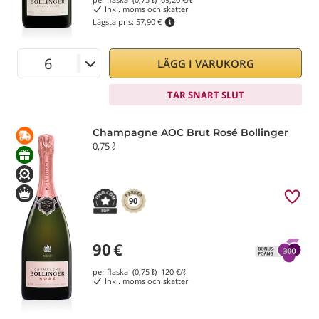
Inkl. moms och skatter
Lägsta pris:
57,90 €
LÄGG I VARUKORG
TAR SNART SLUT
Champagne AOC Brut Rosé Bollinger
0,75 ℓ
90
90
€
per flaska (0,75 ℓ)
120
€/ℓ
Inkl. moms och skatter