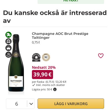
FRI FRAKT
Du kanske också är intresserad
av
Champagne AOC Brut Prestige
Taittinger
0,75 ℓ
92
Nedsatt 20%
39,90
€
per flaska (0,75 ℓ)
53,20
€/ℓ
Inkl. moms och skatter
Lägsta pris:
50 €
LÄGG I VARUKORG