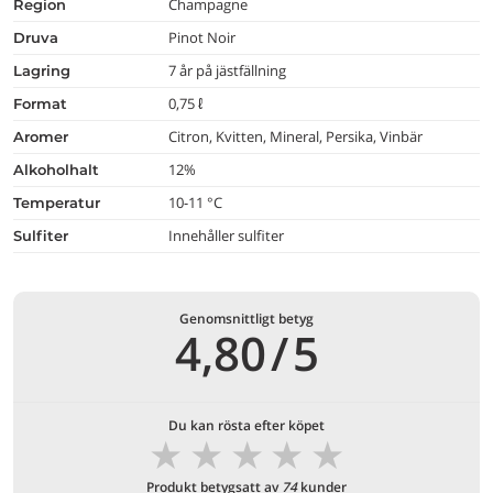
Champagne
region
Pinot Noir
druva
7 år på jästfällning
lagring
0,75 ℓ
format
Citron, Kvitten, Mineral, Persika, Vinbär
aromer
12%
alkoholhalt
10-11 °C
temperatur
Innehåller sulfiter
Sulfiter
Genomsnittligt betyg
4,80
/
5
Du kan rösta efter köpet
★
★
★
★
★
Produkt betygsatt av
74
kunder