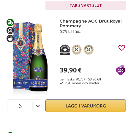
TAR SNART SLUT
Champagne AOC Brut Royal
Pommery
0,75 ℓ, I Låda
90
92
39,90
€
per flaska (0,75 ℓ)
53,20
€/ℓ
Inkl. moms och skatter
LÄGG I VARUKORG