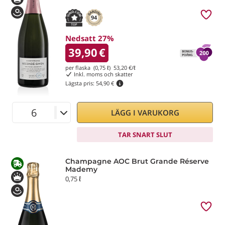
94
Nedsatt 27%
39,90
€
per flaska (0,75 ℓ)
53,20
€/ℓ
Inkl. moms och skatter
Lägsta pris:
54,90 €
LÄGG I VARUKORG
TAR SNART SLUT
Champagne AOC Brut Grande Réserve
Mademy
0,75 ℓ