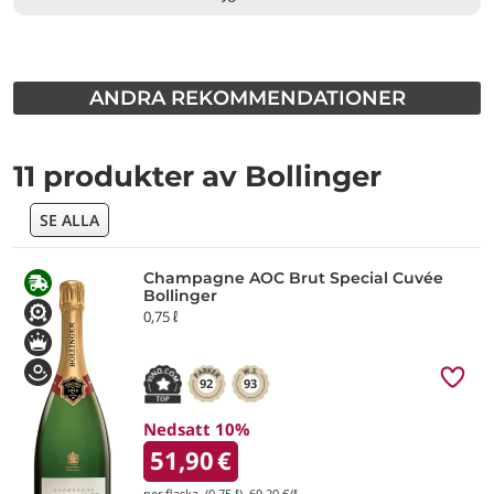
ANDRA REKOMMENDATIONER
11 produkter av Bollinger
SE ALLA
Champagne AOC Brut Special Cuvée
Bollinger
0,75 ℓ
92
93
Nedsatt 10%
51,90
€
per flaska (0,75 ℓ)
69,20
€/ℓ