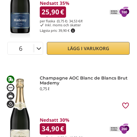
Nedsatt 35%
25,90
€
per flaska (0,75 ℓ)
34,53
€/ℓ
Inkl. moms och skatter
Lägsta pris:
39,90 €
LÄGG I VARUKORG
Champagne AOC Blanc de Blancs Brut
Mademy
0,75 ℓ
Nedsatt 30%
34,90
€