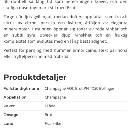
till dubbelt så lång tid som beteckningen kräver, och den
slutliga doseringen är i stil med Brut.
Färgen är ljus gyllengul, medan doften uppfattas som fräsch
citrus av citron, persika och kvitten, åtföljda av eleganta
mineralnoter. I munnen öppnar sig toner av röda vinbär och
en subtil syra, utvecklar djup, vinskhet och en fruktig
komplexitet som avslutas med en lång beständighet.
Perfekt för parning med hummer armoricaine, stekt pärlhöna
eller tryffelpecorino med fröbröd.
Produktdetaljer
Champagne AOC Brut PN TX20 Bollinger
fullständigt namn
Champagne
appellation
I Låda
paket
Brut
dosage
Frankrike
land