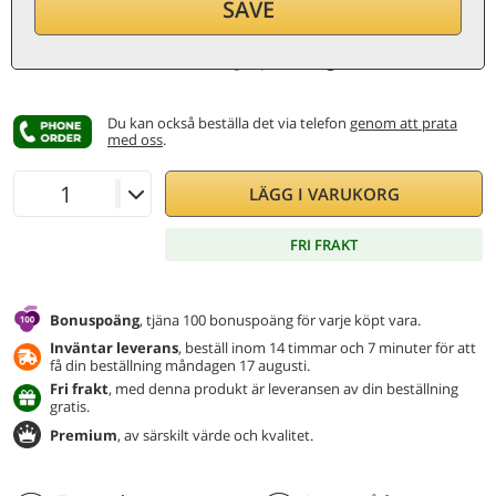
SAVE
per flaska (0,75 ℓ)
169,33
€/ℓ
Inkl. moms och skatter
Lägsta pris:
141 €
Du kan också beställa det via telefon
genom att prata
med oss
.
LÄGG I VARUKORG
FRI FRAKT
Bonuspoäng
, tjäna 100 bonuspoäng för varje köpt vara.
Inväntar leverans
, beställ inom 14 timmar och 7 minuter för att
få din beställning måndagen 17 augusti.
Fri frakt
, med denna produkt är leveransen av din beställning
gratis.
Premium
, av särskilt värde och kvalitet.