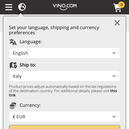
0
Set your language, shipping and currency
preferences
Champagne AOC Brut
Language:
PN TX20 Bollinger
BOLLINGER
Ship to:
0,75 ℓ, I Låda
Product prices adjust automatically based on the tax regulations
of the destination country. For additional details, please visit
this
link
.
Currency:
Nedsatt 9%
127
€