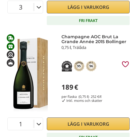
LÄGG I VARUKORG
FRI FRAKT
Champagne AOC Brut La
Grande Année 2015 Bollinger
0,75 ℓ, Trälåda
95
96
189
€
per flaska (0,75 ℓ)
252
€/ℓ
Inkl. moms och skatter
LÄGG I VARUKORG