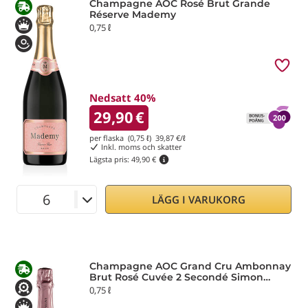
Champagne AOC Rosé Brut Grande
Réserve Mademy
0,75 ℓ
Nedsatt 40%
29,90
€
per flaska (0,75 ℓ)
39,87
€/ℓ
Inkl. moms och skatter
Lägsta pris:
49,90 €
LÄGG I VARUKORG
Champagne AOC Grand Cru Ambonnay
Brut Rosé Cuvée 2 Secondé Simon
Laurier
0,75 ℓ