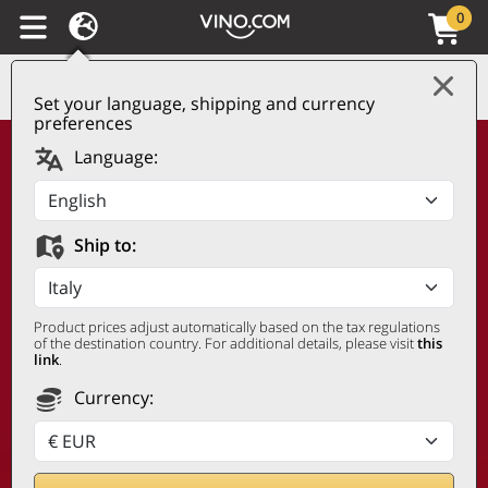
0
Set your language, shipping and currency
preferences
Language:
Zero Verspilling Project:
we geven flessen met
Ship to:
een esthetisch defect
een tweede leven
Product prices adjust automatically based on the tax regulations
of the destination country. For additional details, please visit
this
link
.
Currency: