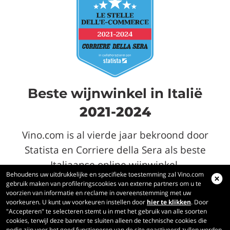
Beste wijnwinkel in Italië
2021-2024
Vino.com is al vierde jaar bekroond door
Statista en Corriere della Sera als beste
Italiaanse online wijnwinkel.
Behoudens uw uitdrukkelijke en specifieke toestemming zal Vino.com
gebruik maken van profileringscookies van externe partners om u te
voorzien van informatie en reclame in overeenstemming met uw
voorkeuren. U kunt uw voorkeuren instellen door
hier te klikken
. Door
Vino.com
"Accepteren" te selecteren stemt u in met het gebruik van alle soorten
Made with
in Tuscany
cookies, terwijl deze banner te sluiten alleen de technische cookies die
nodig zijn voor het goed functioneren van de site geactiveerd zullen worden.