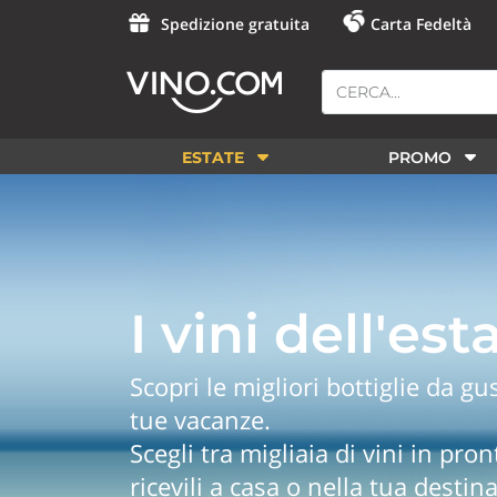
Spedizione gratuita
Carta Fedeltà
ESTATE
PROMO
I vini dell'est
Scopri le migliori bottiglie da g
tue vacanze.
Scegli tra migliaia di vini in pr
ricevili a casa o nella tua destin