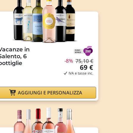
Vacanze in
Salento, 6
-8%
75,10 €
bottiglie
69 €
IVA e tasse inc.
AGGIUNGI E PERSONALIZZA