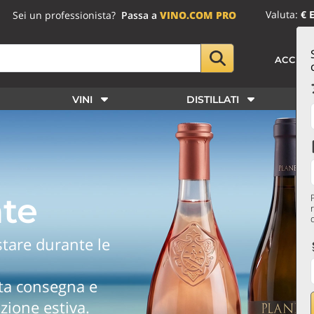
Valuta:
€ 
Sei un professionista?
Passa a
VINO.COM PRO
ACCED
VINI
DISTILLATI
ate
ustare durante le
onta consegna e
azione estiva.