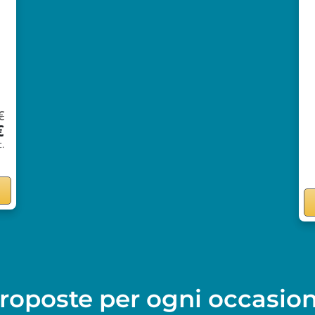
€
€
c.
roposte per ogni occasio