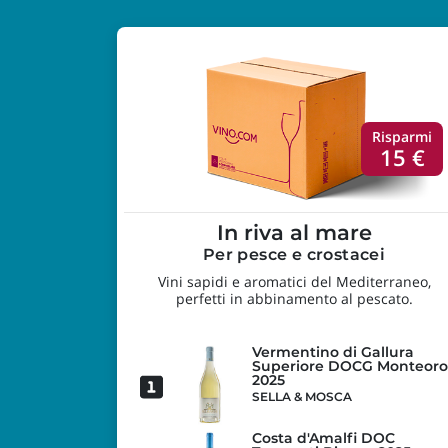
Risparmi
15 €
In riva al mare
Per pesce e crostacei
Vini sapidi e aromatici del Mediterraneo,
perfetti in abbinamento al pescato.
Vermentino di Gallura
Superiore DOCG Monteoro
2025
SELLA & MOSCA
Costa d'Amalfi DOC