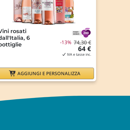
Vini rosati
dall'Italia, 6
-13%
74,30 €
bottiglie
64 €
IVA e tasse inc.
AGGIUNGI E PERSONALIZZA