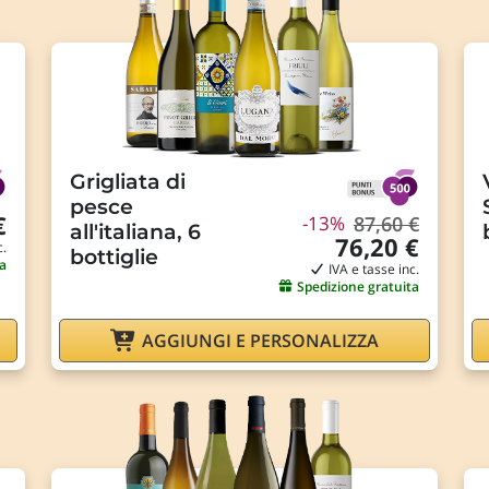
Grigliata di
pesce
€
-13%
87,60 €
all'italiana, 6
76,20 €
c.
bottiglie
a
IVA e tasse inc.
Spedizione gratuita
AGGIUNGI E PERSONALIZZA