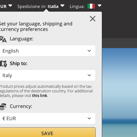
EUR
Spedizione in:
Italia
Lingua:
Set your language, shipping and
|
CARRELLO
(0)
I
REGISTRATI
currency preferences
Language:
TUTTI
ALTRO
Ship to:
Product prices adjust automatically based on the tax
regulations of the destination country. For additional
details, please visit
this link
.
Currency:
SAVE