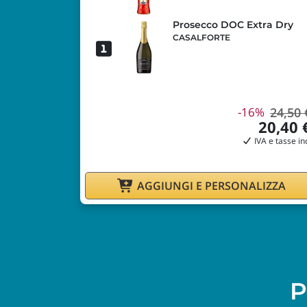
Prosecco DOC Extra Dry
CASALFORTE
-16%
24,50 
20,40 
IVA e tasse in
AGGIUNGI E PERSONALIZZA
P