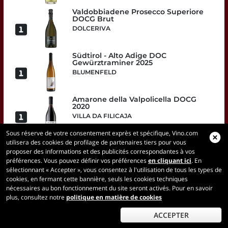
Valdobbiadene Prosecco Superiore
DOCG Brut
DOLCERIVA
Südtirol - Alto Adige DOC
Gewürztraminer 2025
BLUMENFELD
Amarone della Valpolicella DOCG
2020
VILLA DA FILICAJA
Sous réserve de votre consentement exprès et spécifique, Vino.com
utilisera des cookies de profilage de partenaires tiers pour vous
Brunello di Montalcino DOCG 2020
proposer des informations et des publicités correspondantes à vos
FATTORIA DEI BARBI
préférences. Vous pouvez définir vos préférences
en cliquant ici
. En
sélectionnant « Accepter », vous consentez à l'utilisation de tous les types de
cookies, en fermant cette bannière, seuls les cookies techniques
Barbaresco DOCG 2022
nécessaires au bon fonctionnement du site seront activés. Pour en savoir
PRODUTTORI DEL BARBARESCO
plus, consultez notre
politique en matière de cookies
ACCEPTER